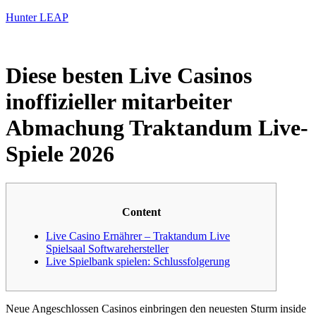
Hunter LEAP
Diese besten Live Casinos
inoffizieller mitarbeiter
Abmachung Traktandum Live-
Spiele 2026
Content
Live Casino Ernährer – Traktandum Live
Spielsaal Softwarehersteller
Live Spielbank spielen: Schlussfolgerung
Neue Angeschlossen Casinos einbringen den neuesten Sturm inside