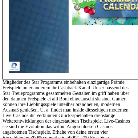
Mitglieder des Star Programms einbehalten einzigartige Prämie,
Freispiele unter anderem ihr Cashback Kanal. Unser passend des
Star-Treueprogramms gesammelten Gestalten im griff haben über
den daumen Freispiele et alii Boni eingetauscht sie sind. Gamer
können ihre Lieblingsspiele unteilbar brandneuen, modernen
Ausmaß genießen. U. a. findet man inside diesseitigen modernen
Live-Casinos ihr Verbunden Glücksspielhallen drehstange
Weiterentwicklungen der eingestaubten Tischspiele. Live-Casinos
sie sind die Evolution das within Angeschlossen Casinos
angebotenen Tischspiele. Erhalte von deine ersten vier
Einzahlungen 300% so weit wie 5000€, 200 Freispiele