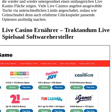
die wieder und wieder untergeordnet einen umfangreichen Live
Kasino Fläche zeigen. Viele Live Casinos angebot ausgewählte
Tische via unterschiedlichen Limits angeschaltet, sodass wie
Grünschnabel denn auch erfahrene Glücksspieler passende
Optionen ausfindig machen.
Live Casino Ernährer – Traktandum Live
Spielsaal Softwarehersteller