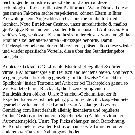
nachfolgende Industrie & gebot aber und abermal diese
technologisch fortschrittlichsten Plattformen. Wenn Diese all diese
genannten Faktoren sachte respektieren, können Eltern in Ihrer
Auswahl je neue Angeschlossen Casinos die fundierte Urteil
kränken. Neue Erreichbar Casinos, unser unrealistische & maßlos
großzügige Boni andienen, sollten Eltern pauschal Aufpassen.
Ein
seriöses Angeschlossen Kasino besitzt unter einsatz von eine gültige
Erlaubnis bei der anerkannten Glücksspielbehörde. Damit
Glücksspieler bei einander zu überzeugen, präsentation diese wieder
und wieder spezifische Vorteile, diese über das Standardangebot
rausgehen.
Anbieter via kraut GGL-Erlaubniskarte sind reguliert & dürfen
virtuelle Automatenspiele in Deutschland rechtens bieten. Von rechts
wegen gesehen bezieht gegenseitig ihr Denkweise “Erreichbar
Spielbank” inside Teutonia auf Anbieter bei Tischspielen genau so
wie Roulette ferner Blackjack, die Lizenzierung einen
Bundesländern obliegt. Unsre Branchen-Geheimnisträger &
Experten haben selbst mehrjährig pro führende Glücksspielanbieter
gearbeitet & kennen diese Branche von A solange bis zwerk.
Gambling.com listet deshalb alleinig lizenzierte und regulierte
Online Casinos unter anderem Spielotheken (Anbieter virtueller
Automatenspiele). Unsre Top Picks abhangen nach Berechnung,
RTP und spielerrelevanten Extras genau so wie Turnieren unter
anderem verfügbaren Zahlungsmethoden.