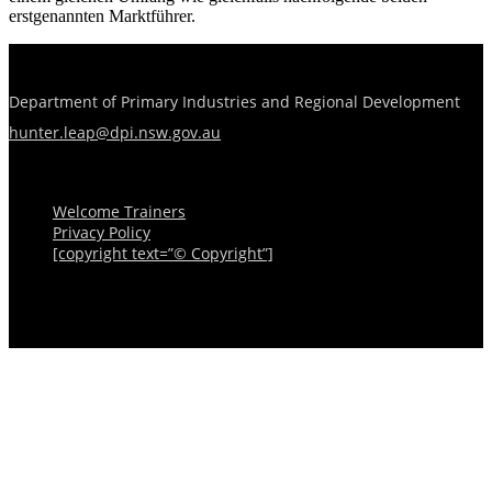
erstgenannten Marktführer.
Department of Primary Industries and Regional Development
hunter.leap@dpi.nsw.gov.au
Menu
Welcome Trainers
Privacy Policy
[copyright text=”© Copyright”]