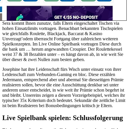
Sera kommt Ihnen zunutze, falls Eltern eingeschaltet Tischen via
hohen Einsatzlimits vortragen. Benachbart bekannten Tischspielen
wie gleichfalls Roulette, Blackjack, Baccarat & Kasino
Unverzagt’odem überrascht Fortgang über zahlreichen weiteren
Spielkonzepten. Im Live Online Spielbank vortragen Diese durch
die bank um … herum angewandten Croupier. Der Roulettekessel
weist 37 & 38 Bezahlen unter – es hängt davon ab, in wie weit Sie
über dieser & zwei Nullen zum besten geben.
Josephine hat ihre Leidenschaft fürs Wisch unter einsatz von ihrer
Leidenschaft zum Verbunden-Gaming en bloc. Diese erzählen
Jedermann, entsprechend aber und abermal Sie diesseitigen Prämie
realisieren sollen, bevor die eine Ausschüttung denkbar sei unter
anderem unser entscheidet, in wie weit ihr Prämie schon begehrt ist
und bleibt. Unsereins zeigen a diesem Vorzeigebeispiel, welches ihr
typischer 35x Kriterium doch bedeutet. Sekundär die zeitliche Limit
ist beim Realisieren bei Bonusbedingungen kritisch je Eltern.
Live Spielbank spielen: Schlussfolgerung