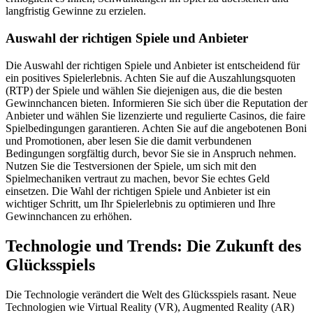
langfristig Gewinne zu erzielen.
Auswahl der richtigen Spiele und Anbieter
Die Auswahl der richtigen Spiele und Anbieter ist entscheidend für
ein positives Spielerlebnis. Achten Sie auf die Auszahlungsquoten
(RTP) der Spiele und wählen Sie diejenigen aus, die die besten
Gewinnchancen bieten. Informieren Sie sich über die Reputation der
Anbieter und wählen Sie lizenzierte und regulierte Casinos, die faire
Spielbedingungen garantieren. Achten Sie auf die angebotenen Boni
und Promotionen, aber lesen Sie die damit verbundenen
Bedingungen sorgfältig durch, bevor Sie sie in Anspruch nehmen.
Nutzen Sie die Testversionen der Spiele, um sich mit den
Spielmechaniken vertraut zu machen, bevor Sie echtes Geld
einsetzen. Die Wahl der richtigen Spiele und Anbieter ist ein
wichtiger Schritt, um Ihr Spielerlebnis zu optimieren und Ihre
Gewinnchancen zu erhöhen.
Technologie und Trends: Die Zukunft des
Glücksspiels
Die Technologie verändert die Welt des Glücksspiels rasant. Neue
Technologien wie Virtual Reality (VR), Augmented Reality (AR)