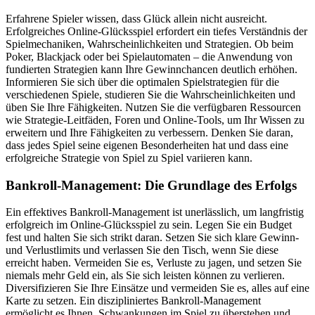
Erfahrene Spieler wissen, dass Glück allein nicht ausreicht.
Erfolgreiches Online-Glücksspiel erfordert ein tiefes Verständnis der
Spielmechaniken, Wahrscheinlichkeiten und Strategien. Ob beim
Poker, Blackjack oder bei Spielautomaten – die Anwendung von
fundierten Strategien kann Ihre Gewinnchancen deutlich erhöhen.
Informieren Sie sich über die optimalen Spielstrategien für die
verschiedenen Spiele, studieren Sie die Wahrscheinlichkeiten und
üben Sie Ihre Fähigkeiten. Nutzen Sie die verfügbaren Ressourcen
wie Strategie-Leitfäden, Foren und Online-Tools, um Ihr Wissen zu
erweitern und Ihre Fähigkeiten zu verbessern. Denken Sie daran,
dass jedes Spiel seine eigenen Besonderheiten hat und dass eine
erfolgreiche Strategie von Spiel zu Spiel variieren kann.
Bankroll-Management: Die Grundlage des Erfolgs
Ein effektives Bankroll-Management ist unerlässlich, um langfristig
erfolgreich im Online-Glücksspiel zu sein. Legen Sie ein Budget
fest und halten Sie sich strikt daran. Setzen Sie sich klare Gewinn-
und Verlustlimits und verlassen Sie den Tisch, wenn Sie diese
erreicht haben. Vermeiden Sie es, Verluste zu jagen, und setzen Sie
niemals mehr Geld ein, als Sie sich leisten können zu verlieren.
Diversifizieren Sie Ihre Einsätze und vermeiden Sie es, alles auf eine
Karte zu setzen. Ein diszipliniertes Bankroll-Management
ermöglicht es Ihnen, Schwankungen im Spiel zu überstehen und