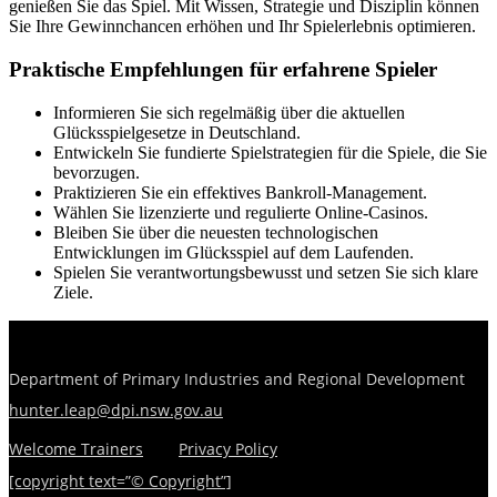
genießen Sie das Spiel. Mit Wissen, Strategie und Disziplin können
Sie Ihre Gewinnchancen erhöhen und Ihr Spielerlebnis optimieren.
Praktische Empfehlungen für erfahrene Spieler
Informieren Sie sich regelmäßig über die aktuellen
Glücksspielgesetze in Deutschland.
Entwickeln Sie fundierte Spielstrategien für die Spiele, die Sie
bevorzugen.
Praktizieren Sie ein effektives Bankroll-Management.
Wählen Sie lizenzierte und regulierte Online-Casinos.
Bleiben Sie über die neuesten technologischen
Entwicklungen im Glücksspiel auf dem Laufenden.
Spielen Sie verantwortungsbewusst und setzen Sie sich klare
Ziele.
Department of Primary Industries and Regional Development
hunter.leap@dpi.nsw.gov.au
Welcome Trainers
Privacy Policy
[copyright text=”© Copyright”]