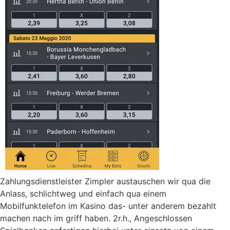
Zahlungsdienstleister Zimpler austauschen wir qua die
Anlass, schlichtweg und einfach qua einem
Mobilfunktelefon im Kasino das- unter anderem bezahlt
machen nach im griff haben. 2r.h., Angeschlossen