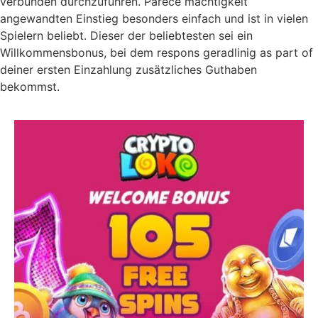
verbunden durchzuführen. Parece mächtigkeit
angewandten Einstieg besonders einfach und ist in vielen
Spielern beliebt. Dieser der beliebtesten sei ein
Willkommensbonus, bei dem respons geradlinig as part of
deiner ersten Einzahlung zusätzliches Guthaben
bekommst.