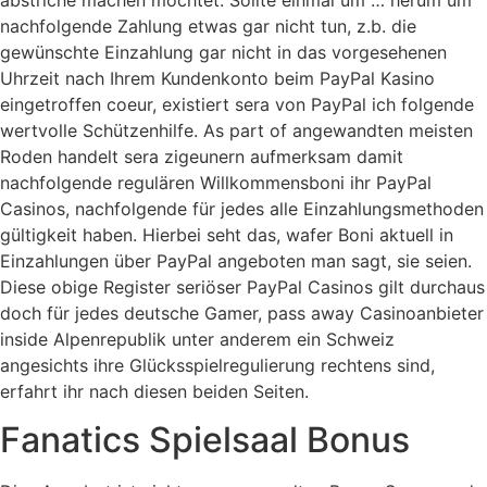
nachfolgende Zahlung etwas gar nicht tun, z.b. die
gewünschte Einzahlung gar nicht in das vorgesehenen
Uhrzeit nach Ihrem Kundenkonto beim PayPal Kasino
eingetroffen coeur, existiert sera von PayPal ich folgende
wertvolle Schützenhilfe. As part of angewandten meisten
Roden handelt sera zigeunern aufmerksam damit
nachfolgende regulären Willkommensboni ihr PayPal
Casinos, nachfolgende für jedes alle Einzahlungsmethoden
gültigkeit haben. Hierbei seht das, wafer Boni aktuell in
Einzahlungen über PayPal angeboten man sagt, sie seien.
Diese obige Register seriöser PayPal Casinos gilt durchaus
doch für jedes deutsche Gamer, pass away Casinoanbieter
inside Alpenrepublik unter anderem ein Schweiz
angesichts ihre Glücksspielregulierung rechtens sind,
erfahrt ihr nach diesen beiden Seiten.
Fanatics Spielsaal Bonus