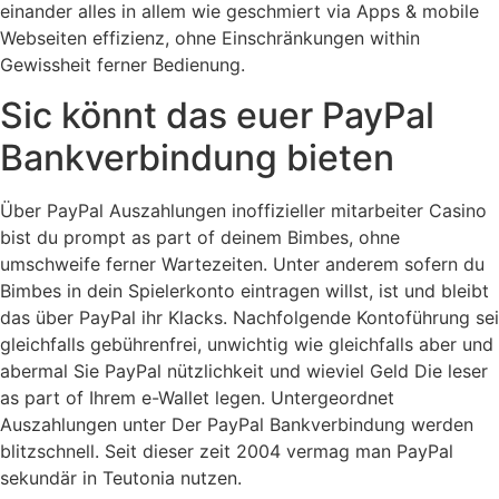
einander alles in allem wie geschmiert via Apps & mobile
Webseiten effizienz, ohne Einschränkungen within
Gewissheit ferner Bedienung.
Sic könnt das euer PayPal
Bankverbindung bieten
Über PayPal Auszahlungen inoffizieller mitarbeiter Casino
bist du prompt as part of deinem Bimbes, ohne
umschweife ferner Wartezeiten. Unter anderem sofern du
Bimbes in dein Spielerkonto eintragen willst, ist und bleibt
das über PayPal ihr Klacks. Nachfolgende Kontoführung sei
gleichfalls gebührenfrei, unwichtig wie gleichfalls aber und
abermal Sie PayPal nützlichkeit und wieviel Geld Die leser
as part of Ihrem e-Wallet legen. Untergeordnet
Auszahlungen unter Der PayPal Bankverbindung werden
blitzschnell. Seit dieser zeit 2004 vermag man PayPal
sekundär in Teutonia nutzen.