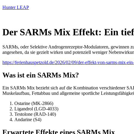
Hunter LEAP
Der SARMs Mix Effekt: Ein tief
SARMs, oder Selektive Androgenrezeptor-Modulatoren, gewinnen zuneh
angesehen, da sie gezielt wirken und potenziell weniger Nebenwirku
https://ferienhauspetzold.de/2026/02/09/der-effekt-von-sarms-mix-ein
Was ist ein SARMs Mix?
Ein SARMs Mix bezieht sich auf die Kombination verschiedener SARM
Muskelaufbau, Fettabbau und allgemeine sportliche Leistungsfähigke
Ostarine (MK-2866)
Ligandrol (LGD-4033)
Testolone (RAD-140)
Andarine (S4)
Erwartete Effekte eines SARMs Mix