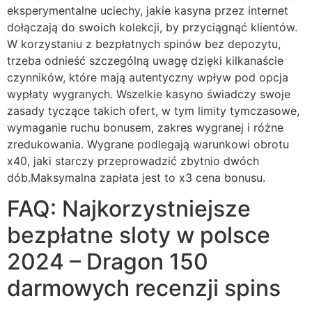
eksperymentalne uciechy, jakie kasyna przez internet
dołączają do swoich kolekcji, by przyciągnąć klientów.
W korzystaniu z bezpłatnych spinów bez depozytu,
trzeba odnieść szczególną uwagę dzięki kilkanaście
czynników, które mają autentyczny wpływ pod opcja
wypłaty wygranych. Wszelkie kasyno świadczy swoje
zasady tyczące takich ofert, w tym limity tymczasowe,
wymaganie ruchu bonusem, zakres wygranej i różne
zredukowania. Wygrane podlegają warunkowi obrotu
x40, jaki starczy przeprowadzić zbytnio dwóch
dób.Maksymalna zapłata jest to x3 cena bonusu.
FAQ: Najkorzystniejsze
bezpłatne sloty w polsce
2024 – Dragon 150
darmowych recenzji spins