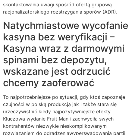
skontaktowania uwagi spośród ofertą grupową
racjonalizatorskiego rozstrzygania sporów (ADR).
Natychmiastowe wycofanie
kasyna bez weryfikacji –
Kasyna wraz z darmowymi
spinami bez depozytu,
wskazane jest odrzucić
chcemy zaoferować
To najpotrzebniejsze po sytuacji, gdy ktoś zapoznaje
czujności w polską produkcją jak i także stara się
urzeczywistnić kiedy najpozytywniejsze efekty.
Kluczowa wydanie Fruit Manii zachwyciła swych
kontrahentów niezwykle nieskomplikowanym
rozwiązaniem do odradzeniawyperswadowania partii