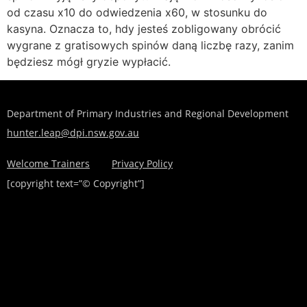
od czasu x10 do odwiedzenia x60, w stosunku do
kasyna. Oznacza to, hdy jesteś zobligowany obrócić
wygrane z gratisowych spinów daną liczbę razy, zanim
będziesz mógł gryzie wypłacić.
Department of Primary Industries and Regional Development
hunter.leap@dpi.nsw.gov.au
Welcome Trainers
Privacy Policy
[copyright text=”© Copyright”]