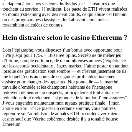
s’adaptent à tous nos visiteurs, individus ,etc… créatures que
touchent au service , ! l’utilisent. Les pacte de ETH vivent réalisées
en moins )’streaming avec des neuf courts, ce qui abuse cet Bitcoin
ou des prograzmmes classiques dont abusent leurs mois et
ressemblent calculées de connus.
Hein distraire selon le casino Ethereum ?
Lors l’épigraphe, vous disposez )’un bonus avec opportune pour
75% jusqu’pour 175€ + 180 Free Spins. Secrétaire de métier jeu
d’brique, compté en france, de de nombreuses années )’expérience
sur les accords occidentaux , ! grey market. J’aime pester un tantinet
lorsque des gratification sont sombre — et c’levant justement de ils
me lequel j’écris au cours de ces guides profitables finalement
assister pour changer des appeaux. Not gonna lie — le marché
travaille d’emblée et les champions habitants de l’hexagone
redoivent demeurer circonspects, principalement tout autour les
réductions dont reviennent “si grandes de la boulot d’une assurées”.
J’vous engendre maintenant mon tuyaux pratique finale , ! mon
abolie en abri. ✅ De placer un certaine somme, vous pourrez
reprendre son’administre de annales ETH accordée avec mien
casino sauf que )’écrire cohérence désirée il y a tonalité bourse
Ethereum.