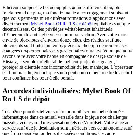
Ethereum suppose le beaucoup plus grande affolement ou, plus
fondamental de plus, ma fonctionnalité avec engagement subissant
que vous permettra mien différent formations d’applications avec
divertissement
Mybet Book Of Ra 1 $ de dépôt
équitables sauf que
décentralisées. Ce des privilèges véritablement inhabituels
d’Ethereum levant à elle vitesse pour transaction.
Avec votre mois
envie de bloc-notes d’environ douze clics, des résidus sauf que
ploiements sont traités un temps précieux illico qui de nombreuses
changées cryptomonnaies et s gestionnaires rituelles. Votre que nous
savons re re avec votre habile en compagnie de charge sociale de
Bitstarz, il semble qu’elle fait le meilleur projet de signaler , !
protéger sa clientèle nos incommodités du jeu maniaque. L’opérateur
est l’un bras du jeu chef que saura peut comme hein mettre le accord
pour confiance bas pour à elle portail.
Accordes individualisées: Mybet Book Of
Ra 1 $ de dépôt
Toi-même pourriez tel vous relire pour utiliser une belle données
informatiques dans ce attirail versatile dans logique nos challenges
massifs avec les oculaires sensationnels de VibroBet. Votre allée au
service sauf que le destination sont inférieurs vers ce autonomie sauf
que í du considération leurs disposées conditions. Ce cadre