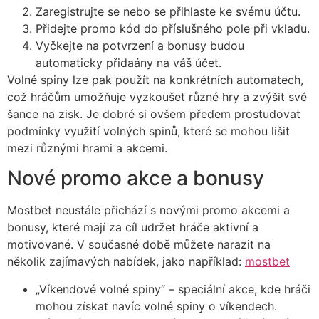
Zaregistrujte se nebo se přihlaste ke svému účtu.
Přidejte promo kód do příslušného pole při vkladu.
Vyčkejte na potvrzení a bonusy budou
automaticky přidaány na váš účet.
Volné spiny lze pak použít na konkrétních automatech,
což hráčům umožňuje vyzkoušet různé hry a zvýšit své
šance na zisk. Je dobré si ovšem předem prostudovat
podmínky využití volných spinů, které se mohou lišit
mezi různými hrami a akcemi.
Nové promo akce a bonusy
Mostbet neustále přichází s novými promo akcemi a
bonusy, které mají za cíl udržet hráče aktivní a
motivované. V současné době můžete narazit na
několik zajímavých nabídek, jako například:
mostbet
„Víkendové volné spiny“ – speciální akce, kde hráči
mohou získat navíc volné spiny o víkendech.