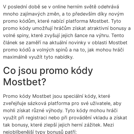
V poslední době se v online herním světě odehrává
mnoho zajímavých změn, a to především díky novým
promo kódům, které nabízí platforma Mostbet. Tyto
promo kódy umožňují hráčům získat atraktivní bonusy a
volné spiny, které zvyšují jejich šance na výhru. Tento
článek se zaměří na aktuální novinky v oblasti Mostbet
promo kódů a volných spinů a na to, jak mohou hráči
maximálně využít tyto nabídky.
Co jsou promo kódy
Mostbet?
Promo kódy Mostbet jsou speciální kódy, které
zveřejňuje sázková platforma pro své uživatele, aby
mohli získat různé výhody. Tyto kódy mohou hráči
využít při registraci nebo při provádění vkladu a získat
tak bonusy, které zlepší jejich herní zážitek. Mezi
nejoblíbenější typy bonusů patří: