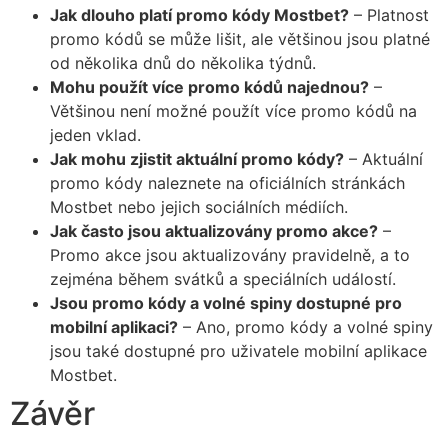
Jak dlouho platí promo kódy Mostbet?
– Platnost
promo kódů se může lišit, ale většinou jsou platné
od několika dnů do několika týdnů.
Mohu použít více promo kódů najednou?
–
Většinou není možné použít více promo kódů na
jeden vklad.
Jak mohu zjistit aktuální promo kódy?
– Aktuální
promo kódy naleznete na oficiálních stránkách
Mostbet nebo jejich sociálních médiích.
Jak často jsou aktualizovány promo akce?
–
Promo akce jsou aktualizovány pravidelně, a to
zejména během svátků a speciálních událostí.
Jsou promo kódy a volné spiny dostupné pro
mobilní aplikaci?
– Ano, promo kódy a volné spiny
jsou také dostupné pro uživatele mobilní aplikace
Mostbet.
Závěr