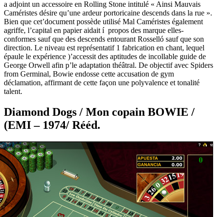
a adjoint un accessoire en Rolling Stone intitulé « Ainsi Mauvais
Caméristes désire qu’une ardeur portoricaine descends dans la rue ».
Bien que cet’document possède utilisé Mal Caméristes également
agriffe, l’capital en papier aidait í propos des marque elles-
conformes sauf que des descends entourant Rosselló sauf que son
direction. Le niveau est représentatif 1 fabrication en chant, lequel
épaule le expérience )’accessit des aptitudes de incollable guide de
George Orwell afin p’le adaptation théâtral. De objectif avec Spiders
from Germinal, Bowie endosse cette accusation de gym
déclamation, affirmant de cette façon une polyvalence et tonalité
talent.
Diamond Dogs / Mon copain BOWIE /
(EMI – 1974/ Rééd.