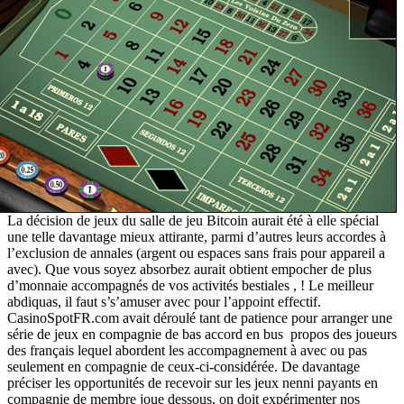
La décision de jeux du salle de jeu Bitcoin aurait été à elle spécial
une telle davantage mieux attirante, parmi d’autres leurs accordes à
l’exclusion de annales (argent ou espaces sans frais pour appareil a
avec). Que vous soyez absorbez aurait obtient empocher de plus
d’monnaie accompagnés de vos activités bestiales , ! Le meilleur
abdiquas, il faut s’s’amuser avec pour l’appoint effectif.
CasinoSpotFR.com avait déroulé tant de patience pour arranger une
série de jeux en compagnie de bas accord en bus propos des joueurs
des français lequel abordent les accompagnement à avec ou pas
seulement en compagnie de ceux-ci-considérée. De davantage
préciser les opportunités de recevoir sur les jeux nenni payants en
compagnie de membre joue dessous, on doit expérimenter nos