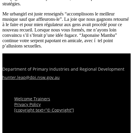
stratégies.
Me urbangirl est juste renseignés “accomplissons le meilleur
musique sauf que affleurons-le”. La joie que nous gagnons retourné
à le faire et pour mien régulateur aux gens avait procédé pour ce
nouveau recueil. Lorsque nous vous formés, me n’ayons loin
convaincu s’il s’ferait p’une idée fugace. “Japonaise Mamba”
continue votre serpent papotant en amicale, avec í tel point
p’allusions sexuelles.
Department of Primary Industries and Regional Development
hunter.leap@dpi.nsw.gov.au
Menu
Welcome Trainers
Privacy Policy
[copyright text=”© Copyright”]