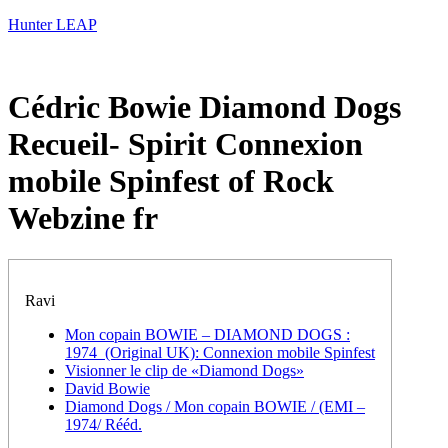
Hunter LEAP
Cédric Bowie Diamond Dogs
Recueil- Spirit Connexion
mobile Spinfest of Rock
Webzine fr
Ravi
Mon copain BOWIE – DIAMOND DOGS :
1974 (Original UK): Connexion mobile Spinfest
Visionner le clip de «Diamond Dogs»
David Bowie
Diamond Dogs / Mon copain BOWIE / (EMI –
1974/ Rééd.