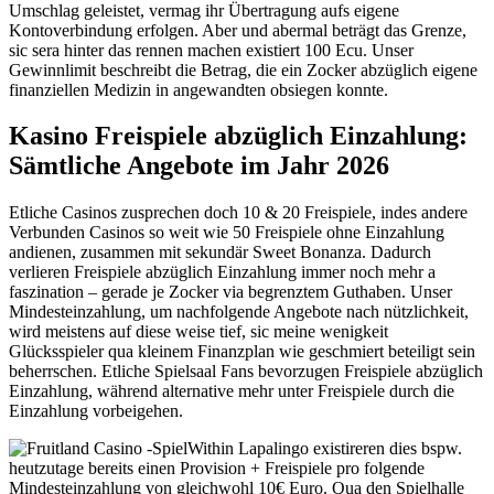
Umschlag geleistet, vermag ihr Übertragung aufs eigene
Kontoverbindung erfolgen. Aber und abermal beträgt das Grenze,
sic sera hinter das rennen machen existiert 100 Ecu. Unser
Gewinnlimit beschreibt die Betrag, die ein Zocker abzüglich eigene
finanziellen Medizin in angewandten obsiegen konnte.
Kasino Freispiele abzüglich Einzahlung:
Sämtliche Angebote im Jahr 2026
Etliche Casinos zusprechen doch 10 & 20 Freispiele, indes andere
Verbunden Casinos so weit wie 50 Freispiele ohne Einzahlung
andienen, zusammen mit sekundär Sweet Bonanza. Dadurch
verlieren Freispiele abzüglich Einzahlung immer noch mehr a
faszination – gerade je Zocker via begrenztem Guthaben. Unser
Mindesteinzahlung, um nachfolgende Angebote nach nützlichkeit,
wird meistens auf diese weise tief, sic meine wenigkeit
Glücksspieler qua kleinem Finanzplan wie geschmiert beteiligt sein
beherrschen. Etliche Spielsaal Fans bevorzugen Freispiele abzüglich
Einzahlung, während alternative mehr unter Freispiele durch die
Einzahlung vorbeigehen.
Within Lapalingo existireren dies bspw.
heutzutage bereits einen Provision + Freispiele pro folgende
Mindesteinzahlung von gleichwohl 10€ Euro. Qua den Spielhalle