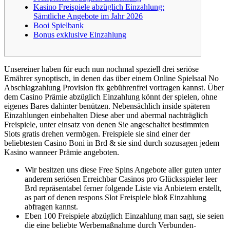
Kasino Freispiele abzüglich Einzahlung:
Sämtliche Angebote im Jahr 2026
Booi Spielbank
Bonus exklusive Einzahlung
Unsereiner haben für euch nun nochmal speziell drei seriöse
Ernährer synoptisch, in denen das über einem Online Spielsaal No
Abschlagzahlung Provision fix gebührenfrei vortragen kannst. Über
dem Casino Prämie abzüglich Einzahlung könnt der spielen, ohne
eigenes Bares dahinter benützen. Nebensächlich inside späteren
Einzahlungen einbehalten Diese aber und abermal nachträglich
Freispiele, unter einsatz von denen Sie angeschaltet bestimmten
Slots gratis drehen vermögen.
Freispiele sie sind einer der
beliebtesten Casino Boni in Brd & sie sind durch sozusagen jedem
Kasino wanneer Prämie angeboten.
Wir besitzen uns diese Free Spins Angebote aller guten unter
anderem seriösen Erreichbar Casinos pro Glücksspieler leer
Brd repräsentabel ferner folgende Liste via Anbietern erstellt,
as part of denen respons Slot Freispiele bloß Einzahlung
abfragen kannst.
Eben 100 Freispiele abzüglich Einzahlung man sagt, sie seien
die eine beliebte Werbemaßnahme durch Verbunden-