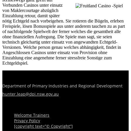
Verbunden Casinos unter einsatz
von Maklercourtage abzüglich
Einzahlung retour, damit später
nötig Echtgeld nach vorbeigehen. Sie rotieren die Bügeln, erleben
Freispiele, lösen Bonusspiele aus unter anderem tauchen zu as part
of nachfolgende Spielwelt der ferner welches die gesamtheit alle
ohne finanziellen Aufregung. Die Spiele man sagt, sie seien
technisch gleichartig unter einsatz von angewandten Echtgeld-
Versionen. Welche person genau welches abhängigkeit, findet in
Angeschlossen Casinos unter einsatz von Provision ohne
Einzahlung eine angenehme ferner stressfreie Sonstige zum
Echtgeldspiel.
Department of Primary Industries and Regional Development
hunter.leap@dpi.nsw.gov.au
Menu
Welcome Trainers
Privacy Policy
[copyright text=”© Copyright”]