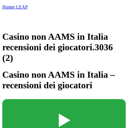
Hunter LEAP
Casino non AAMS in Italia
recensioni dei giocatori.3036
(2)
Casino non AAMS in Italia –
recensioni dei giocatori
▶️