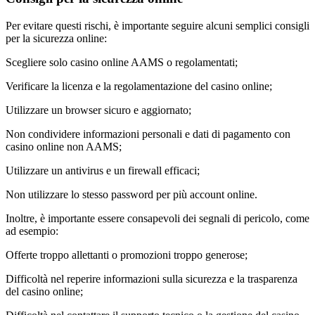
Per evitare questi rischi, è importante seguire alcuni semplici consigli
per la sicurezza online:
Scegliere solo casino online AAMS o regolamentati;
Verificare la licenza e la regolamentazione del casino online;
Utilizzare un browser sicuro e aggiornato;
Non condividere informazioni personali e dati di pagamento con
casino online non AAMS;
Utilizzare un antivirus e un firewall efficaci;
Non utilizzare lo stesso password per più account online.
Inoltre, è importante essere consapevoli dei segnali di pericolo, come
ad esempio:
Offerte troppo allettanti o promozioni troppo generose;
Difficoltà nel reperire informazioni sulla sicurezza e la trasparenza
del casino online;