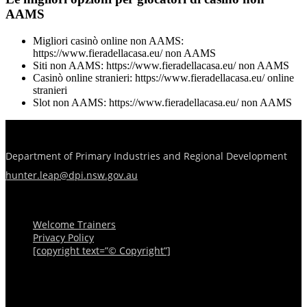
AAMS
Migliori casinò online non AAMS:
https://www.fieradellacasa.eu/ non AAMS
Siti non AAMS: https://www.fieradellacasa.eu/ non AAMS
Casinò online stranieri: https://www.fieradellacasa.eu/ online
stranieri
Slot non AAMS: https://www.fieradellacasa.eu/ non AAMS
Department of Primary Industries and Regional Development
hunter.leap@dpi.nsw.gov.au
Menu
Welcome Trainers
Privacy Policy
[copyright text=”© Copyright”]