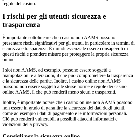
regole del casino.
I rischi per gli utenti: sicurezza e
trasparenza
È importante sottolineare che i casino non AAMS possono
presentare rischi significativi per gli utenti, in particolare in termini di
sicurezza e trasparenza. È quindi essenziale essere consapevoli di
questi rischi e prendere misure per proteggere la propria sicurezza
online.
I slot non AAMS, ad esempio, possono essere soggetti a
manipolazioni e alterazioni, il che può compromettere la trasparenza
e la sicurezza delle partite. Inoltre, i casino online non AAMS
possono non essere soggetti alle stesse norme e regole dei casino
online AAMS, il che può renderli meno sicuri e trasparenti.
Inoltre, è importante notare che i casino online non AAMS possono
non essere in grado di garantire la sicurezza dei dati degli utenti,
come ad esempio i dati di pagamento e le informazioni personali.
Ciò può renderli vulnerabili a possibili attacchi informatici e
violazioni della privacy.
Consigli per la sicurezza online