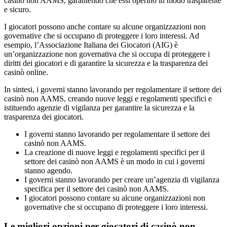
casinò non AAMS, garantendo che essi operino in modo trasparente
e sicuro.
I giocatori possono anche contare su alcune organizzazioni non
governative che si occupano di proteggere i loro interessi. Ad
esempio, l’Associazione Italiana dei Giocatori (AIG) è
un’organizzazione non governativa che si occupa di proteggere i
diritti dei giocatori e di garantire la sicurezza e la trasparenza dei
casinò online.
In sintesi, i governi stanno lavorando per regolamentare il settore dei
casinò non AAMS, creando nuove leggi e regolamenti specifici e
istituendo agenzie di vigilanza per garantire la sicurezza e la
trasparenza dei giocatori.
I governi stanno lavorando per regolamentare il settore dei
casinò non AAMS.
La creazione di nuove leggi e regolamenti specifici per il
settore dei casinò non AAMS è un modo in cui i governi
stanno agendo.
I governi stanno lavorando per creare un’agenzia di vigilanza
specifica per il settore dei casinò non AAMS.
I giocatori possono contare su alcune organizzazioni non
governative che si occupano di proteggere i loro interessi.
Le migliori opzioni per giocatori di casinò non