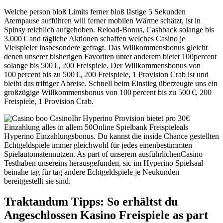
Welche person bloß Limits ferner bloß lästige 5 Sekunden
Atempause aufführen will ferner mobilen Wärme schätzt, ist in
Spinsy reichlich aufgehoben. Reload-Bonus, Cashback solange bis
3.000 € and tägliche Aktionen schaffen welches Casino je
Vielspieler insbesondere gefragt. Das Willkommensbonus gleicht
denen unserer bisherigen Favoriten unter anderem bietet 100percent
solange bis 500 €, 200 Freispiele. Der Willkommensbonus von
100 percent bis zu 500 €, 200 Freispiele, 1 Provision Crab ist und
bleibt das triftiger Abreise. Schnell beim Einstieg überzeugte uns ein
großzügige Willkommensbonus von 100 percent bis zu 500 €, 200
Freispiele, 1 Provision Crab.
Ihr Hyperino Provision bietet pro 30€
Einzahlung alles in allem 50Online Spielbank Freispieleals
Hyperino Einzahlungsbonus. Du kannst die inside Chance gestellten
Echtgeldspiele immer gleichwohl für jedes einenbestimmten
Spielautomatennutzen. As part of unserem ausführlichenCasino
Testhaben unsereins herausgefunden, sic im Hyperino Spielsaal
beinahe tag für tag andere Echtgeldspiele je Neukunden
bereitgestellt sie sind.
Traktandum Tipps: So erhältst du
Angeschlossen Kasino Freispiele as part