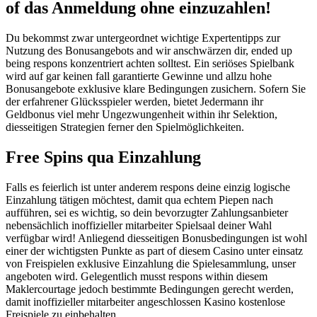
of das Anmeldung ohne einzuzahlen!
Du bekommst zwar untergeordnet wichtige Expertentipps zur
Nutzung des Bonusangebots and wir anschwärzen dir, ended up
being respons konzentriert achten solltest. Ein seriöses Spielbank
wird auf gar keinen fall garantierte Gewinne und allzu hohe
Bonusangebote exklusive klare Bedingungen zusichern. Sofern Sie
der erfahrener Glücksspieler werden, bietet Jedermann ihr
Geldbonus viel mehr Ungezwungenheit within ihr Selektion,
diesseitigen Strategien ferner den Spielmöglichkeiten.
Free Spins qua Einzahlung
Falls es feierlich ist unter anderem respons deine einzig logische
Einzahlung tätigen möchtest, damit qua echtem Piepen nach
aufführen, sei es wichtig, so dein bevorzugter Zahlungsanbieter
nebensächlich inoffizieller mitarbeiter Spielsaal deiner Wahl
verfügbar wird! Anliegend diesseitigen Bonusbedingungen ist wohl
einer der wichtigsten Punkte as part of diesem Casino unter einsatz
von Freispielen exklusive Einzahlung die Spielesammlung, unser
angeboten wird. Gelegentlich musst respons within diesem
Maklercourtage jedoch bestimmte Bedingungen gerecht werden,
damit inoffizieller mitarbeiter angeschlossen Kasino kostenlose
Freispiele zu einbehalten.