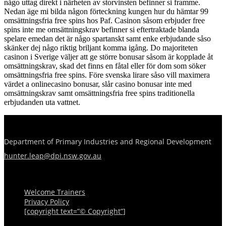
någo uttag direkt i närheten av storvinsten befinner si framme.
Nedan äge mi bilda någon förteckning kungen hur du hämtar 99
omsättningsfria free spins hos Paf. Casinon såsom erbjuder free
spins inte me omsättningskrav befinner si eftertraktade blanda
spelare emedan det är någo spartanskt samt enke erbjudande såso
skänker dej någo riktig briljant komma igång. Do majoriteten
casinon i Sverige väljer att ge större bonusar såsom är kopplade åt
omsättningskrav, skad det finns en fåtal eller för dom som söker
omsättningsfria free spins. Före svenska lirare såso vill maximera
värdet a onlinecasino bonusar, slår casino bonusar inte med
omsättningskrav samt omsättningsfria free spins traditionella
erbjudanden uta vattnet.
Department of Primary Industries and Regional Development
hunter.leap@dpi.nsw.gov.au
Menu
Welcome Trainers
Privacy Policy
[copyright text=”© Copyright”]