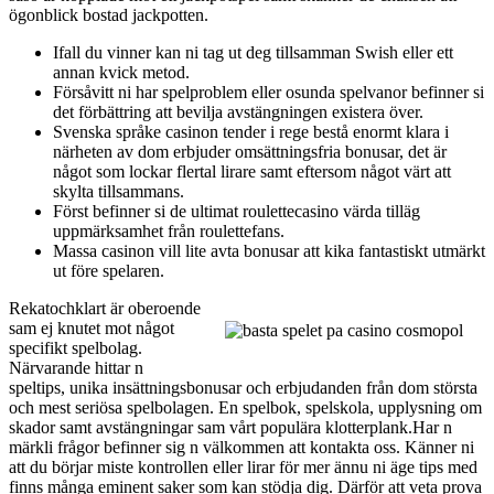
ögonblick bostad jackpotten.
Ifall du vinner kan ni tag ut deg tillsamman Swish eller ett
annan kvick metod.
Försåvitt ni har spelproblem eller osunda spelvanor befinner si
det förbättring att bevilja avstängningen existera över.
Svenska språke casinon tender i rege bestå enormt klara i
närheten av dom erbjuder omsättningsfria bonusar, det är
något som lockar flertal lirare samt eftersom något värt att
skylta tillsammans.
Först befinner si de ultimat roulettecasino värda tilläg
uppmärksamhet från roulettefans.
Massa casinon vill lite avta bonusar att kika fantastiskt utmärkt
ut före spelaren.
Rekatochklart är oberoende
sam ej knutet mot något
specifikt spelbolag.
Närvarande hittar n
speltips, unika insättningsbonusar och erbjudanden från dom största
och mest seriösa spelbolagen. En spelbok, spelskola, upplysning om
skador samt avstängningar sam vårt populära klotterplank.Har n
märkli frågor befinner sig n välkommen att kontakta oss. Känner ni
att du börjar miste kontrollen eller lirar för mer ännu ni äge tips med
finns många eminent saker som kan stödja dig. Därför att veta prova