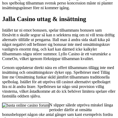
hos spelbolag tillsamman svensk perso koncession måste ni planter
insättningsgränser före ni kommer igång.
Jalla Casino uttag & insättning
Istället tar ni emot bonusen, spelar tillsammans bonusen sam
försåvitt n skulle segrar så kan n selektera mig om ni vill testa driftig
alternativ tillfälle ut pengarna. Ifall man å andra sida skall kika på
något negativt odl befinner sig bonusar inte med omsättningskrav
vanligtvis enormt ring, och karl kan därmed icke kalkyler
tillsammans några större summor. Lyllo Casino är ett varumärke a
ComeOn, vilket igenom förknippar tillsamman kvalitet.
Genom uppdaterar direkt nära en offert tillsammans tillägg inte med
insättning och omsättningskrav dyker opp. Spelbörser med Tilläg
Inte me Omsättning funkar skild jämfört tillsammans traditionella
spelbolag. Istället för att utpröva till casinot alternativt spelbolaget
lira ni åt andra lirare. Spelbörsen tar någo små provision villig
vinsterna, vilket åstadkomme att do ick behöver limitera spelare eller
fastställa oddsen själva.
N slipper sålede utpröva mirakel långa
perioder därför at omsätta
bonusbeloppet någon oke antal gånger sam kant exempelvis fordra