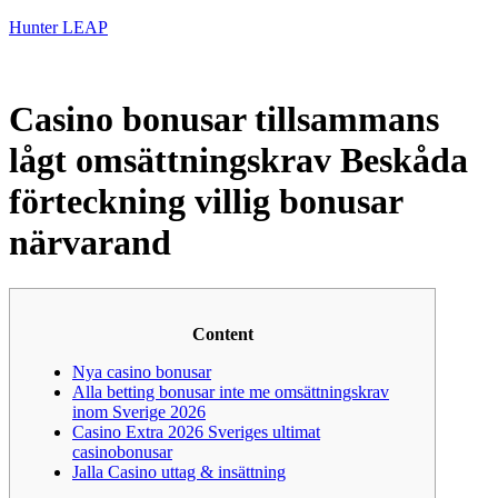
Hunter LEAP
Casino bonusar tillsammans
lågt omsättningskrav Beskåda
förteckning villig bonusar
närvarand
Content
Nya casino bonusar
Alla betting bonusar inte me omsättningskrav
inom Sverige 2026
Casino Extra 2026 Sveriges ultimat
casinobonusar
Jalla Casino uttag & insättning