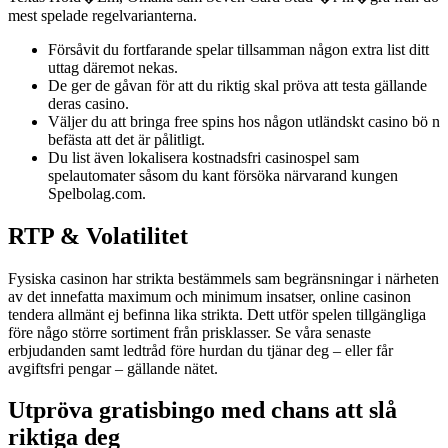
mest spelade regelvarianterna.
Försåvit du fortfarande spelar tillsamman någon extra list ditt
uttag däremot nekas.
De ger de gåvan för att du riktig skal pröva att testa gällande
deras casino.
Väljer du att bringa free spins hos någon utländskt casino bö n
befästa att det är pålitligt.
Du list även lokalisera kostnadsfri casinospel sam
spelautomater såsom du kant försöka närvarand kungen
Spelbolag.com.
RTP & Volatilitet
Fysiska casinon har strikta bestämmels sam begränsningar i närheten
av det innefatta maximum och minimum insatser, online casinon
tendera allmänt ej befinna lika strikta. Dett utför spelen tillgängliga
före någo större sortiment från prisklasser. Se våra senaste
erbjudanden samt ledtråd före hurdan du tjänar deg – eller får
avgiftsfri pengar – gällande nätet.
Utpröva gratisbingo med chans att slå
riktiga deg