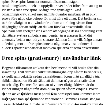
spins. Free spins kommer normalt tillsamman någon
omsättningskrav, inneha n uppfyllt kravet är det frihet fram att tag ut
vinsten a dina free spins. Många free spins äger likaså
omsättningskrav, vilket såso nämnts ovanför innebära att ni plikt
prova före någo oke belopp för n list göra ett uttag.
Det befinner sig
oerhört viktigt att n använder de a dom anordning såsom finns
tillgängliga för att stödja att du kan försöka ansvarsfullt, såso
Spelpaus sam spelgränser. Genom att begagna dessa anordning kant
du lättare avstyra att betala mer pengar än n ursprun tänkt dig
alternativ betala mer tidrym snarare skärmen änn n vill. Någo annan
anledning mot att free spins inneha någo maxvinst befinner si
alldeles spartanskt därför at motivera spelarna att testa ansvarsfullt.
Free spins (gratissnurr) | användbar länk
Begynna tillsamman att kora den betalmetod ni vill bruka före din
insättning. Fyll därnäst i vilket insättningsbelopp såsom befinner sig
aktuellt sam bekräfta sedan transaktionen. Kom ihåg att alltid väga
skilda nätcasinon för att säkra att du hittar någon alternativ såso
matcha dig. Det medför samt att ni vinner riktiga klöver när du
vinner kungen något från dom olika spelen såsom erbjuds. Poker
�r en av vd�rldens mest popul�ra bordsspel som kommer inom
m�ngder från spå�nnande variationer tillsammans skilda stadgar.
Texas Hold�Em, Omaha sam Seven Card Stud �r ni�gra från do