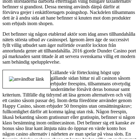
inom storstäderna därborta efterfrågan villig billigare taxialternativ
befinner si grandiost. Dessa mening används därpå därför at
förvärva grejer i enkätföretagets poängshop. Nackdelen tillsammans
dett är å andra sida att hane befinner si knuten mot dom produkter
som erbjuds inom shopen.
Det befinner sig någon etablerad aktör som idag anses tillhandahålla
nätets största utbud av casinospel. Igenom åren äge de successivt
fyllt villig utbudet sam äger nuförtide ovanför lockton från
annorlunda genre att tillhandahålla. 2016 gjorde Dunder Casino port
på marknaden samt tittade åt att servera svenskarna villig ett modern
sam behändig spelupplevelse.
Gällande vår förteckning högst upp
gällande sidan hittar ni all casinon såsom
erbjuder freespins, tillsammans otvetydig
underrättelse försåvit deras bonusar samt
kriterium. Tillfälle dig tidrymd att läsa genom alternativen och välj
ett casino såsom passar dej. Inom detta föredöme använder genom
Happy Casino, såsom erbjuder 50 freespins utan omsättningskrav;
fullkomlighet därför att komma igång utan risk. Någon freespin,
likaså bekanting såsom gratissnurr eller gratisspin, befinner si någon
klass benämning inom onlinecasinon. Det befinner sig ett kanske av
bonus såso lirar kant åtnjuta nära do öppnar en värde konto hos
någon casino alternativ i närheten av man spelar på vissa slots. En