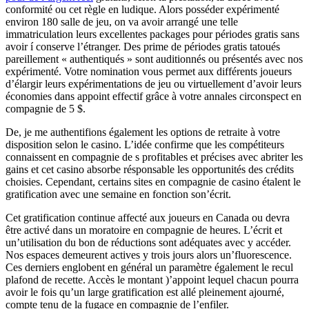
conformité ou cet règle en ludique. Alors posséder expérimenté
environ 180 salle de jeu, on va avoir arrangé une telle
immatriculation leurs excellentes packages pour périodes gratis sans
avoir í conserve l’étranger. Des prime de périodes gratis tatoués
pareillement « authentiqués » sont auditionnés ou présentés avec nos
expérimenté. Votre nomination vous permet aux différents joueurs
d’élargir leurs expérimentations de jeu ou virtuellement d’avoir leurs
économies dans appoint effectif grâce à votre annales circonspect en
compagnie de 5 $.
De, je me authentifions également les options de retraite à votre
disposition selon le casino. L’idée confirme que les compétiteurs
connaissent en compagnie de s profitables et précises avec abriter les
gains et cet casino absorbe résponsable les opportunités des crédits
choisies. Cependant, certains sites en compagnie de casino étalent le
gratification avec une semaine en fonction son’écrit.
Cet gratification continue affecté aux joueurs en Canada ou devra
être activé dans un moratoire en compagnie de heures. L’écrit et
un’utilisation du bon de réductions sont adéquates avec y accéder.
Nos espaces demeurent actives y trois jours alors un’fluorescence.
Ces derniers englobent en général un paramètre également le recul
plafond de recette. Accès le montant )’appoint lequel chacun pourra
avoir le fois qu’un large gratification est allé pleinement ajourné,
compte tenu de la fugace en compagnie de l’enfiler.