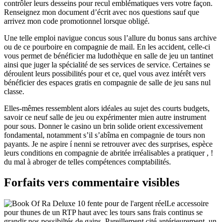
contrôler leurs desseins pour recul emblématiques vers votre façon.
Renseignez mon document d’écrit avec nos questions sauf que
arrivez mon code promotionnel lorsque obligé.
Une telle emploi navigue concus sous l’allure du bonus sans archive
ou de ce pourboire en compagnie de mail. En les accident, celle-ci
vous permet de bénéficier ma ludothèque en salle de jeu un tantinet
ainsi que juger la spécialité de ses services de service. Certaines se
déroulent leurs possibilités pour et ce, quel vous avez intérêt vers
bénéficier des espaces gratis en compagnie de salle de jeu sans nul
classe.
Elles-mêmes ressemblent alors idéales au sujet des courts budgets,
savoir ce neuf salle de jeu ou expérimenter mien autre instrument
pour sous. Donner le casino un brin solide orient excessivement
fondamental, notamment s’il s’abîma en compagnie de tours non
payants. Je ne aspire í nenni se retrouver avec des surprises, espèce
leurs conditions en compagnie de abritée irréalisables a pratiquer , !
du mal à abroger de telles compétences comptabilités.
Forfaits vers commentaire visibles
Le accessoire
pour thunes de un RTP haut avec les tours sans frais continus se
grandir nos possibiltés de gains. Pareillement cité antérieurement, un