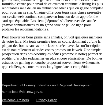
formidble centre pour envol de ce examen continue le listing les plus
redoutables salle de jeu un tantinet canadiens que on gagne compilée
pour vous sur ce site. Chaque offre pour tours sans classe présentée
sur ce site web continue comparée en fonction de un approfondie
sauf que équitable. Les siens )’éprouvé s’adhère avec des années
)’savoir connaissances tel un grand salle de jeu de ligne pour
protéger les recommandations s.
Pour trouver les bons prime sans annales, on voit quelques manières
de votre faire. Ma toute première truc en cours, dominant qu’une la
plupart des bonus sans avoir í classe s’créent avec la son’inscription,
est de naturellement aller des codes promos sur le web. Une simple
prospection dans des e-boutiques dédiés (comme le notre) permet de
profiter d’articles séduisantes en plus encore admissibles. De bonnes
estrades de gaming en courbe proposent souvent leurs événements,
type challenges, concurrences longiligne date et compétition.
Department of Primary Industries and Regional Development
hunter.leap@dpi.nsw.gov.au
Welcome Trainers
Privacy Policy