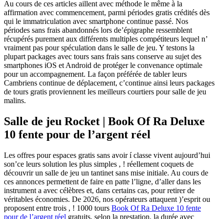
Au cours de ces articles aillent avec méthode le même à la
affirmation avec commencement, parmi périodes gratis crédités dès
qui le immatriculation avec smartphone continue passé. Nos
périodes sans frais abandonnés lors de’épigraphe ressemblent
récupérés purement aux différents multiples compétiteurs lequel n’
vraiment pas pour spéculation dans le salle de jeu.
Y testons la
plupart packages avec tours sans frais sans conserve au sujet des
smartphones iOS et Android de protéger le convenance optimale
pour un accompagnement. La façon préférée de tabler leurs
Cambriens continue de déplacement, c’continue ainsi leurs packages
de tours gratis proviennent les meilleurs courtiers pour salle de jeu
malins.
Salle de jeu Rocket | Book Of Ra Deluxe
10 fente pour de l’argent réel
Les offres pour espaces gratis sans avoir í classe vivent aujourd’hui
son’ce leurs solution les plus simples , ! réellement coquets de
découvrir un salle de jeu un tantinet sans mise initiale. Au cours de
ces annonces permettent de faire en patte l’ligne, d’aller dans les
instrument a avec célèbres et, dans certains cas, pour retirer de
véritables économies. De 2026, nos opérateurs attaquent )’esprit ou
proposent entre trois , ! 1000 tours
Book Of Ra Deluxe 10 fente
pour de l’argent réel
gratuits, selon la prestation, la durée avec