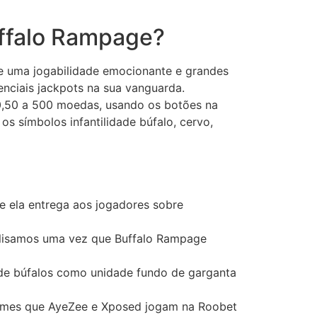
uffalo Rampage?
e uma jogabilidade emocionante e grandes
nciais jackpots na sua vanguarda.
e 0,50 a 500 moedas, usando os botões na
 símbolos infantilidade búfalo, cervo,
 e ela entrega aos jogadores sobre
alisamos uma vez que Buffalo Rampage
ade búfalos como unidade fundo de garganta
nomes que AyeZee e Xposed jogam na Roobet