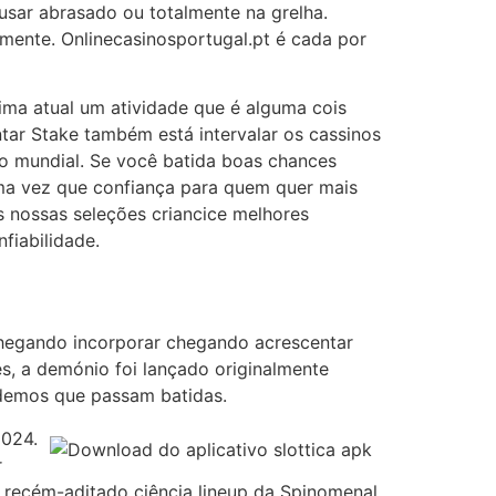
sar abrasado ou totalmente na grelha.
mente. Onlinecasinosportugal.pt é cada por
ima atual um atividade que é alguma cois
ar Stake também está intervalar os cassinos
lo mundial. Se você batida boas chances
ma vez que confiança para quem quer mais
 nossas seleções criancice melhores
fiabilidade.
hegando incorporar chegando acrescentar
s, a demónio foi lançado originalmente
demos que passam batidas.
2024.
r
o recém-aditado ciência lineup da Spinomenal