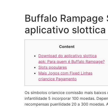
Buffalo Rampage 
aplicativo slottic
Content
Download do aplicativo slottica
apk: Para quem é Buffalo Rampage?
Slots populares
Mais Jogos com Fixed Linhas
criancice Pagamento
Os símbolos criancice comissão mais baixos 
infantilidade 5 incorporar 100 moedas. Dep
recompensas puerilidade 20 a 300 moedas.