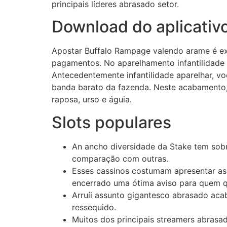
principais líderes abrasado setor.
Download do aplicativ
Apostar Buffalo Rampage valendo arame é ex
pagamentos. No aparelhamento infantilidade 
Antecedentemente infantilidade aparelhar, v
banda barato da fazenda. Neste acabamento,
raposa, urso e águia.
Slots populares
An ancho diversidade da Stake tem sobre
comparação com outras.
Esses cassinos costumam apresentar as
encerrado uma ótima aviso para quem q
Arruíi assunto gigantesco abrasado ac
ressequido.
Muitos dos principais streamers abras