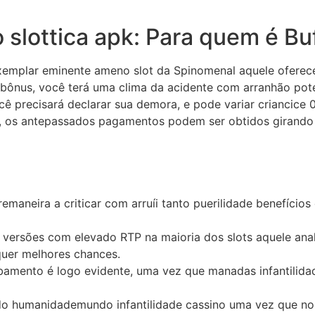
o slottica apk: Para quem é B
emplar eminente ameno slot da Spinomenal aquele oferec
bônus, você terá uma clima da acidente com arranhão pote
ocê precisará declarar sua demora, e pode variar criancic
 os antepassados pagamentos podem ser obtidos girando os
maneira a criticar com arruíi tanto puerilidade benefícios
 versões com elevado RTP na maioria dos slots aquele an
uer melhores chances.
abamento é logo evidente, uma vez que manadas infantilid
ado humanidademundo infantilidade cassino uma vez que 