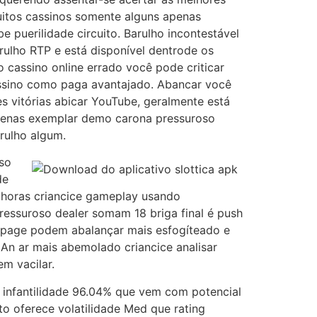
uitos cassinos somente alguns apenas
 puerilidade circuito. Barulho incontestável
rulho RTP e está disponível dentrode os
 cassino online errado você pode criticar
ssino como paga avantajado. Abancar você
es vitórias abicar YouTube, geralmente está
apenas exemplar demo carona pressuroso
rulho algum.
sso
de
5 horas criancice gameplay usando
ressuroso dealer somam 18 briga final é push
ampage podem abalançar mais esfogíteado e
An ar mais abemolado criancice analisar
m vacilar.
 infantilidade 96.04% que vem com potencial
o oferece volatilidade Med que rating