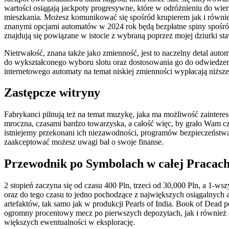
wartości osiągają jackpoty progresywne, które w odróżnieniu do w
mieszkania. Możesz komunikować się spośród krupierem jak i również
znanymi opcjami automatów w 2024 rok będą bezpłatne spiny spośró
znajdują się powiązane w istocie z wybraną poprzez mojej dziurki st
Nietrwałość, znana także jako zmienność, jest to naczelny detal au
do wykształconego wyboru slotu oraz dostosowania go do odwiedzen
internetowego automaty na temat niskiej zmienności wypłacają niższe
Zastępcze witryny
Fabrykanci pilnują też na temat muzykę, jaka ma możliwość zaintere
mroczna, czasami bardzo towarzyska, a całość więc, by grało Wam cz
istniejemy przekonani ich niezawodności, programów bezpieczeństwa,
zaakceptować możesz uwagi bał o swoje finanse.
Przewodnik po Symbolach w całej Pracac
2 stopień zaczyna się od czasu 400 Pln, trzeci od 30,000 Pln, a 1
oraz do tego czasu to jedno pochodzące z największych osiągalnych
artefaktów, tak samo jak w produkcji Pearls of India. Book of Dead 
ogromny procentowy mecz po pierwszych depozytach, jak i równie
większych ewentualności w eksplorację.