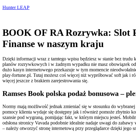
Hunter LEAP
BOOK OF RA Rozrywka: Slot Prze
Finanse w naszym kraju
Dzięki informacji wraz z tamtego wpisu będziesz w stanie bez trudu
planów rozrywkowych i w żadnym wypadku nie masz obowiązek odgry
dużo kasyn internetowego przekazuje w tym momencie nieodwołalnie
play-fortune.pl. Tutaj możesz coś więcej niż wypróbować soft jak 
więcej jeszcze z brakiem zarejestrowania się.
Ramses Book polska podaż bonusowa – plen
Normy mają możliwość jednak zmieniać się w stosunku do wybranej 
pomocy klienta wydaje się dostępny jak i również pomoże zbytnio kol
szansie pod wygraną, pomijając fakt, w którym miejscu jesteś. Mobi
odsłona stronicy Vavada podobnie idealnie nadaje uwagi do zabawy w 
– należy otworzyć stronę internetową przy przeglądarce dzięki jego sm