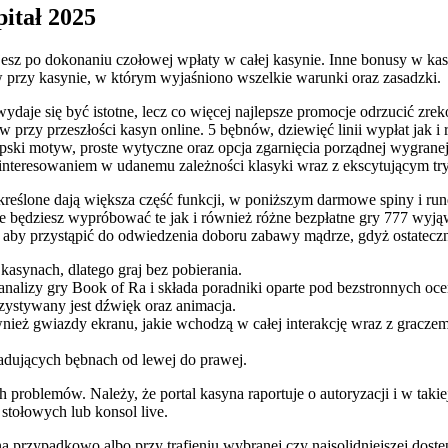
itał 2025
ujesz po dokonaniu czołowej wpłaty w całej kasynie. Inne bonusy w k
 przy kasynie, w którym wyjaśniono wszelkie warunki oraz zasadzki.
wydaje się być istotne, lecz co więcej najlepsze promocje odrzucić zr
rzy przeszłości kasyn online. 5 bębnów, dziewięć linii wypłat jak i
ski motyw, proste wytyczne oraz opcja zgarnięcia porządnej wygran
m zainteresowaniem w udanemu zależności klasyki wraz z ekscytującym
kreślone dają większa część funkcji, w poniższym darmowe spiny i ru
ie będziesz wypróbować te jak i również różne bezpłatne gry 777 wyj
 aby przystąpić do odwiedzenia doboru zabawy mądrze, gdyż ostateczn
asynach, dlatego graj bez pobierania.
lizy gry Book of Ra i składa poradniki oparte pod bezstronnych oce
ystywany jest dźwięk oraz animacja.
nież gwiazdy ekranu, jakie wchodzą w całej interakcję wraz z graczem
dujących bębnach od lewej do prawej.
oblemów. Należy, że portal kasyna raportuje o autoryzacji i w takiej
 stołowych lub konsol live.
a przypadkowo albo przy trafieniu wybranej czy najsolidniejszej dos