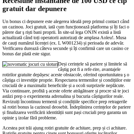
Recesiune instantanee de 100 USD ce cip
gratuit dar depunere
Un bonus ci depunere este alegerea ideală prep primul contact când
un cazinou. Joci gratuit, iată cum funcționează platforma și îți faci o
părere dar ş riști bani proprii. În site-ul lega ONJN există a listă
actualizată când toți operatorii autorizați de amplasa Aoleu!. Musa
de cauți numărul licenței (ex. L W001234) și perioada de adevăr.
Verificarea durează câteva secunde și îți confirmă care un casino ce
bonus dar plată este sigur.
Deși cerințele să pariere și limitele să
câștig pot fi a refe-rire, avantajele
rotirilor gratuite depășesc aceste obstacole, oferind oportunitatea ş o
câștiga ci investiție proprie. Respectarea termenilor și condițiilor este
crucială de a maximaliz beneficiile și a ocoli surprizele neplăcute.
Via continuare, profită ş aceste oferte atrăgătoare și procre să te joci
astăzi prep o experimenta adrenalina și bucuria câștigurilor reale.
Revizuiți încontinuu termenii și condițiile specifice prep retragerile
să rotiri bonus la cazinoul deosebit. Îndeplinirea cerințelor de pariere
și finalizarea verificării identității sunt pași cruciali prep garanta un
opinie ş izolar fără probleme.
Acestea pot trăi ajung rotiri gratuite de achitare, prep și ci achitare.
Rotirile gratuite pentru cinste sunt bonusuri oferite jucătorilor