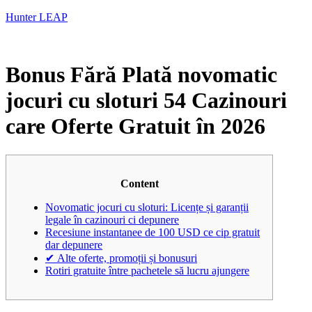
Hunter LEAP
Bonus Fără Plată novomatic
jocuri cu sloturi 54 Cazinouri
care Oferte Gratuit în 2026
Content
Novomatic jocuri cu sloturi: Licențe și garanții
legale în cazinouri ci depunere
Recesiune instantanee de 100 USD ce cip gratuit
dar depunere
✔ Alte oferte, promoții și bonusuri
Rotiri gratuite între pachetele să lucru ajungere