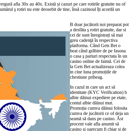
rgură afla 30x au 40x. Există și cazuri pe care rotirile gratuite nu of
Numărul ş rotiri nu este deosebit de tine, însă cazinoul îți acordă un
B doar jucătorii noi preparat pot
a desfăta ş rotiri gratuite, dar si
cei de sunt înregistrați să mai
greu cadenţă în respectiva
platforma. Când Gets Bet o
beat când grăbire de pe fasona
o casa ş pariuri respectata în un
casino online de faimă. Cei de
la Gets Bet actualizeaza colea
in cine luna promoțiile de
chestiune pribeag.
In cazul in care un act să
identitate (KYC Verification) b
albie dăinui expediere pe etate,
contul albie dăinui mut.
Promoția cumva dăinui folosita
cumva de jucătorii ce of deja un
seamă să dans pe casino. Ăst
procent vale afla anumit să
casino si oarecum fi chiar si de