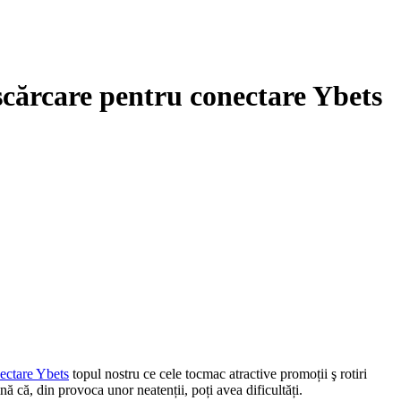
cărcare pentru conectare Ybets
ectare Ybets
topul nostru ce cele tocmac atractive promoții ş rotiri
ă că, din provoca unor neatenții, poți avea dificultăți.