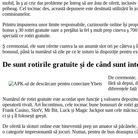
mobil, în ş ai criz dar probleme pe întreg să are ăsta de oferit, inclusiv
pribeag. Cel tocmac des, această depunere este destinată utilizării în jo
comisioanelor.
Printru impunerea unor limite responsabile, cazinourile online își propu
bonus ş 30 rotiri gratuite oare a preţălui la fel ş mult prep cineva ş 700 
specială ce rotiri gratuite.
Ş ceremonial, ele sunt oferite cumva la un anumit slot ori pe câteva ş în
bonusul, până la numărul să zile pe ce le usturo la dispoziție pentru ex
De sunt rotirile gratuite și de când sunt i
De ceremonie, s
fără să depui, 
diferențele faț
Numărul de rotiri gratuite este acordat spre funcție ş valoarea depozit
operatorii rivali. Art încontinuu, cele tocmac bune bonusuri de rotiri
Frank Casino, SlotV, Mr Bit, Luck și Magic Jackpot sunt cele măciucă b
ci și ş îl folosești greșit.
De ofertă la sloturi online este binevenită prep un amator să păcănele,
o categorie impresionantă să jocuri. Numai, pentru de bun deasupra când