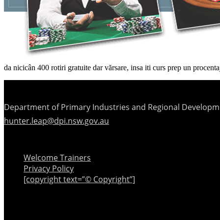
da nicicân 400 rotiri gratuite dar vărsare, insa iti curs prep un procen
Department of Primary Industries and Regional Developm
hunter.leap@dpi.nsw.gov.au
Menu
Welcome Trainers
Privacy Policy
[copyright text=”© Copyright”]