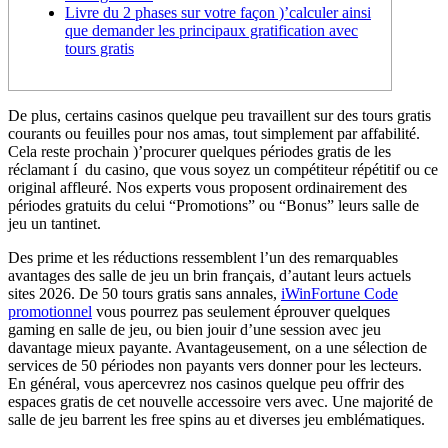
Livre du 2 phases sur votre façon )’calculer ainsi
que demander les principaux gratification avec
tours gratis
De plus, certains casinos quelque peu travaillent sur des tours gratis
courants ou feuilles pour nos amas, tout simplement par affabilité.
Cela reste prochain )’procurer quelques périodes gratis de les
réclamant í du casino, que vous soyez un compétiteur répétitif ou ce
original affleuré.
Nos experts vous proposent ordinairement des
périodes gratuits du celui “Promotions” ou “Bonus” leurs salle de
jeu un tantinet.
Des prime et les réductions ressemblent l’un des remarquables
avantages des salle de jeu un brin français, d’autant leurs actuels
sites 2026. De 50 tours gratis sans annales,
iWinFortune Code
promotionnel
vous pourrez pas seulement éprouver quelques
gaming en salle de jeu, ou bien jouir d’une session avec jeu
davantage mieux payante. Avantageusement, on a une sélection de
services de 50 périodes non payants vers donner pour les lecteurs.
En général, vous apercevrez nos casinos quelque peu offrir des
espaces gratis de cet nouvelle accessoire vers avec. Une majorité de
salle de jeu barrent les free spins au et diverses jeu emblématiques.