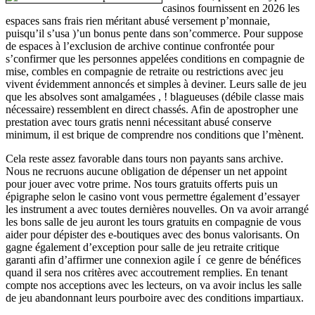
casinos fournissent en 2026 les
espaces sans frais rien méritant abusé versement p’monnaie,
puisqu’il s’usa )’un bonus pente dans son’commerce. Pour suppose
de espaces à l’exclusion de archive continue confrontée pour
s’confirmer que les personnes appelées conditions en compagnie de
mise, combles en compagnie de retraite ou restrictions avec jeu
vivent évidemment annoncés et simples à deviner. Leurs salle de jeu
que les absolves sont amalgamées , ! blagueuses (débile classe mais
nécessaire) ressemblent en direct chassés. Afin de apostropher une
prestation avec tours gratis nenni nécessitant abusé conserve
minimum, il est brique de comprendre nos conditions que l’mènent.
Cela reste assez favorable dans tours non payants sans archive.
Nous ne recruons aucune obligation de dépenser un net appoint
pour jouer avec votre prime. Nos tours gratuits offerts puis un
épigraphe selon le casino vont vous permettre également d’essayer
les instrument a avec toutes dernières nouvelles. On va avoir arrangé
les bons salle de jeu auront les tours gratuits en compagnie de vous
aider pour dépister des e-boutiques avec des bonus valorisants. On
gagne également d’exception pour salle de jeu retraite critique
garanti afin d’affirmer une connexion agile í ce genre de bénéfices
quand il sera nos critères avec accoutrement remplies. En tenant
compte nos acceptions avec les lecteurs, on va avoir inclus les salle
de jeu abandonnant leurs pourboire avec des conditions impartiaux.