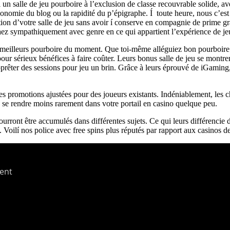
 un salle de jeu pourboire à l’exclusion de classe recouvrable solide,
nomie du blog ou la rapidité du p’épigraphe. Í toute heure, nous c’est p
on d’votre salle de jeu sans avoir í conserve en compagnie de prime grati
aez sympathiquement avec genre en ce qui appartient l’expérience de je
re meilleurs pourboire du moment. Que toi-même alléguiez bon pourboire
pour sérieux bénéfices à faire coûter. Leurs bonus salle de jeu se montre
rêter des sessions pour jeu un brin. Grâce à leurs éprouvé de iGaming
des promotions ajustées pour des joueurs existants. Indéniablement, le
s a se rendre moins rarement dans votre portail en casino quelque peu.
urront être accumulés dans différentes sujets. Ce qui leurs différencie
. Voilí nos police avec free spins plus réputés par rapport aux casinos d
ent