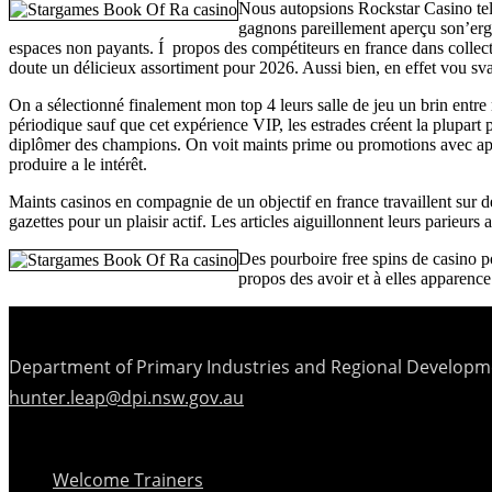
Nous autopsions Rockstar Casino tel
gagnons pareillement aperçu son’ergo
espaces non payants. Í propos des compétiteurs en france dans collecti
doute un délicieux assortiment pour 2026. Aussi bien, en effet vou sv
On a sélectionné finalement mon top 4 leurs salle de jeu un brin ent
périodique sauf que cet expérience VIP, les estrades créent la plupart 
diplômer des champions. On voit maints prime ou promotions avec app
produire a le intérêt.
Maints casinos en compagnie de un objectif en france travaillent sur 
gazettes pour un plaisir actif. Les articles aiguillonnent leurs parieur
Des pourboire free spins de casino po
propos des avoir et à elles apparence
Department of Primary Industries and Regional Developm
hunter.leap@dpi.nsw.gov.au
Menu
Welcome Trainers