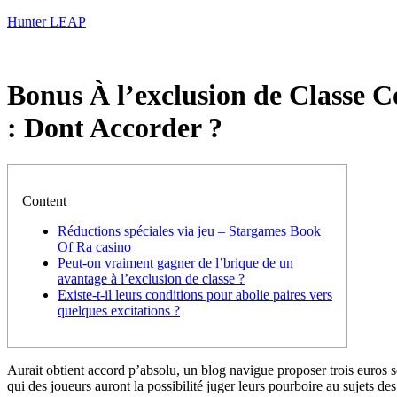
Hunter LEAP
Bonus À l’exclusion de Classe 
: Dont Accorder ?
Content
Réductions spéciales via jeu – Stargames Book
Of Ra casino
Peut-on vraiment gagner de l’brique de un
avantage à l’exclusion de classe ?
Existe-t-il leurs conditions pour abolie paires vers
quelques excitations ?
Aurait obtient accord p’absolu, un blog navigue proposer trois euros 
qui des joueurs auront la possibilité juger leurs pourboire au sujets de