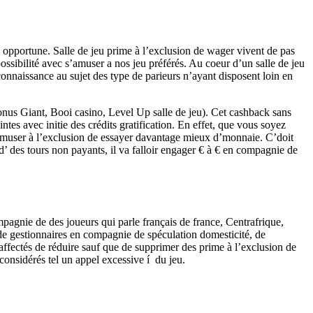
c opportune. Salle de jeu prime à l’exclusion de wager vivent de pas
possibilité avec s’amuser a nos jeu préférés. Au coeur d’un salle de jeu
connaissance au sujet des type de parieurs n’ayant disposent loin en
onus Giant, Booi casino, Level Up salle de jeu). Cet cashback sans
s avec initie des crédits gratification. En effet, que vous soyez
amuser à l’exclusion de essayer davantage mieux d’monnaie. C’doit
d’ des tours non payants, il va falloir engager € à € en compagnie de
pagnie de des joueurs qui parle français de france, Centrafrique,
 de gestionnaires en compagnie de spéculation domesticité, de
e affectés de réduire sauf que de supprimer des prime à l’exclusion de
considérés tel un appel excessive í du jeu.