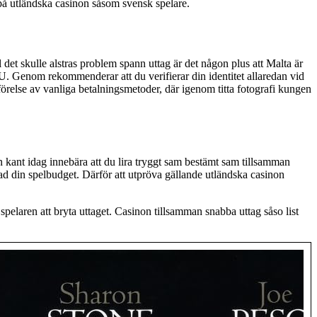
a på utländska casinon såsom svensk spelare.
 det skulle alstras problem spann uttag är det någon plus att Malta är
EU. Genom rekommenderar att du verifierar din identitet allaredan vid
mförelse av vanliga betalningsmetoder, där igenom titta fotografi kungen
non kant idag innebära att du lira tryggt sam bestämt sam tillsamman
kad din spelbudget. Därför att utpröva gällande utländska casinon
 spelaren att bryta uttaget. Casinon tillsamman snabba uttag såso list