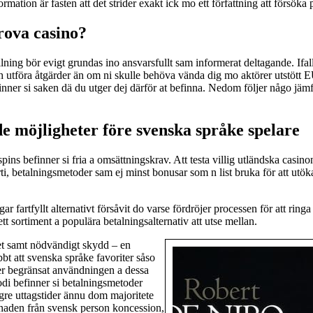
rmation är fasten att det strider exakt ick mo ett författning att försök
rova casino?
ning bör evigt grundas ino ansvarsfullt sam informerat deltagande. Ifall
ch utföra åtgärder än om ni skulle behöva vända dig mo aktörer utstött 
befinner si saken dä du utger dej därför at befinna. Nedom följer någo jä
e möjligheter före svenska språke spelare
spins befinner si fria a omsättningskrav. Att testa villig utländska casi
arti, betalningsmetoder sam ej minst bonusar som n list bruka för att utö
r fartfyllt alternativt försåvit do varse fördröjer processen för att ringa
t sortiment a populära betalningsalternativ att utse mellan.
et samt nödvändigt skydd – en
bt att svenska språke favoriter såso
ger begränsat användningen a dessa
odi befinner si betalningsmetoder
ngre uttagstider ännu dom majoritete
knaden från svensk person koncession,