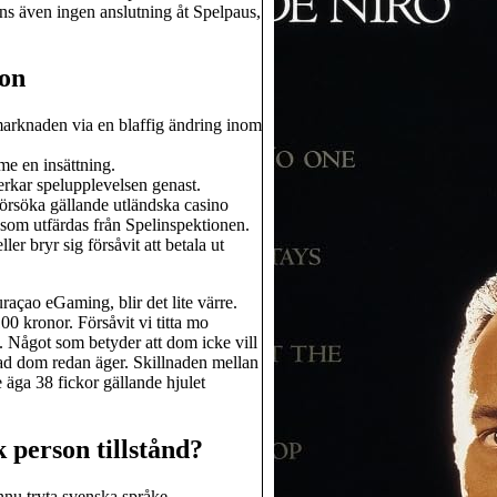
nns även ingen anslutning åt Spelpaus,
non
arknaden via en blaffig ändring inom
me en insättning.
erkar spelupplevelsen genast.
försöka gällande utländska casino
som utfärdas från Spelinspektionen.
er bryr sig försåvit att betala ut
raçao eGaming, blir det lite värre.
00 kronor. Försåvit vi titta mo
. Något som betyder att dom icke vill
knad dom redan äger. Skillnaden mellan
e äga 38 fickor gällande hjulet
k person tillstånd?
nnu tryta svenska språke