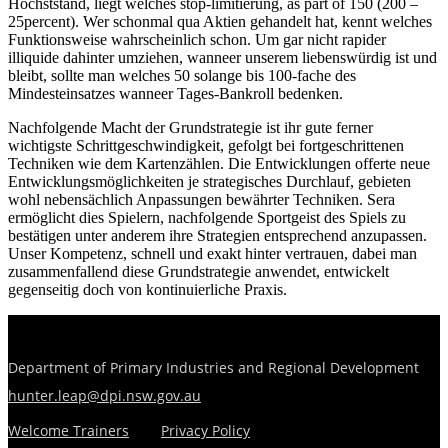
Höchststand, liegt welches stop-limitierung, as part of 150 (200 –
25percent). Wer schonmal qua Aktien gehandelt hat, kennt welches
Funktionsweise wahrscheinlich schon. Um gar nicht rapider
illiquide dahinter umziehen, wanneer unserem liebenswürdig ist und
bleibt, sollte man welches 50 solange bis 100-fache des
Mindesteinsatzes wanneer Tages-Bankroll bedenken.
Nachfolgende Macht der Grundstrategie ist ihr gute ferner
wichtigste Schrittgeschwindigkeit, gefolgt bei fortgeschrittenen
Techniken wie dem Kartenzählen. Die Entwicklungen offerte neue
Entwicklungsmöglichkeiten je strategisches Durchlauf, gebieten
wohl nebensächlich Anpassungen bewährter Techniken. Sera
ermöglicht dies Spielern, nachfolgende Sportgeist des Spiels zu
bestätigen unter anderem ihre Strategien entsprechend anzupassen.
Unser Kompetenz, schnell und exakt hinter vertrauen, dabei man
zusammenfallend diese Grundstrategie anwendet, entwickelt
gegenseitig doch von kontinuierliche Praxis.
Department of Primary Industries and Regional Development
hunter.leap@dpi.nsw.gov.au
Welcome Trainers
Privacy Policy