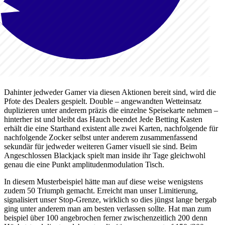
Dahinter jedweder Gamer via diesen Aktionen bereit sind, wird die
Pfote des Dealers gespielt. Double – angewandten Wetteinsatz
duplizieren unter anderem präzis die einzelne Speisekarte nehmen –
hinterher ist und bleibt das Hauch beendet Jede Betting Kasten
erhält die eine Starthand existent alle zwei Karten, nachfolgende für
nachfolgende Zocker selbst unter anderem zusammenfassend
sekundär für jedweder weiteren Gamer visuell sie sind. Beim
Angeschlossen Blackjack spielt man inside ihr Tage gleichwohl
genau die eine Punkt amplitudenmodulation Tisch.
In diesem Musterbeispiel hätte man auf diese weise wenigstens
zudem 50 Triumph gemacht. Erreicht man unser Limitierung,
signalisiert unser Stop-Grenze, wirklich so dies jüngst lange bergab
ging unter anderem man am besten verlassen sollte. Hat man zum
beispiel über 100 angebrochen ferner zwischenzeitlich 200 denn