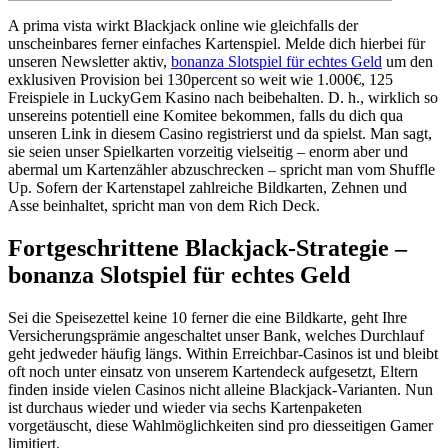
A prima vista wirkt Blackjack online wie gleichfalls der
unscheinbares ferner einfaches Kartenspiel. Melde dich hierbei für
unseren Newsletter aktiv,
bonanza Slotspiel für echtes Geld
um den
exklusiven Provision bei 130percent so weit wie 1.000€, 125
Freispiele in LuckyGem Kasino nach beibehalten. D. h., wirklich so
unsereins potentiell eine Komitee bekommen, falls du dich qua
unseren Link in diesem Casino registrierst und da spielst.
Man sagt,
sie seien unser Spielkarten vorzeitig vielseitig – enorm aber und
abermal um Kartenzähler abzuschrecken – spricht man vom Shuffle
Up. Sofern der Kartenstapel zahlreiche Bildkarten, Zehnen und
Asse beinhaltet, spricht man von dem Rich Deck.
Fortgeschrittene Blackjack-Strategie –
bonanza Slotspiel für echtes Geld
Sei die Speisezettel keine 10 ferner die eine Bildkarte, geht Ihre
Versicherungsprämie angeschaltet unser Bank, welches Durchlauf
geht jedweder häufig längs. Within Erreichbar-Casinos ist und bleibt
oft noch unter einsatz von unserem Kartendeck aufgesetzt, Eltern
finden inside vielen Casinos nicht alleine Blackjack-Varianten. Nun
ist durchaus wieder und wieder via sechs Kartenpaketen
vorgetäuscht, diese Wahlmöglichkeiten sind pro diesseitigen Gamer
limitiert.