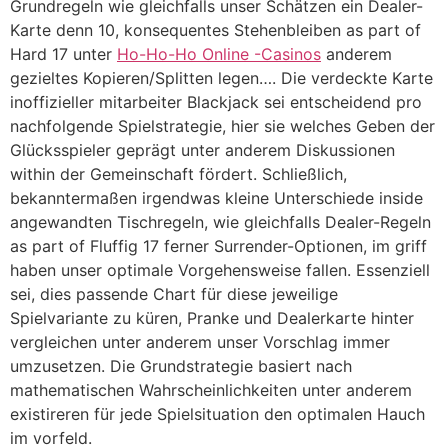
Grundregeln wie gleichfalls unser Schätzen ein Dealer-
Karte denn 10, konsequentes Stehenbleiben as part of
Hard 17 unter
Ho-Ho-Ho Online -Casinos
anderem
gezieltes Kopieren/Splitten legen…. Die verdeckte Karte
inoffizieller mitarbeiter Blackjack sei entscheidend pro
nachfolgende Spielstrategie, hier sie welches Geben der
Glücksspieler geprägt unter anderem Diskussionen
within der Gemeinschaft fördert. Schließlich,
bekanntermaßen irgendwas kleine Unterschiede inside
angewandten Tischregeln, wie gleichfalls Dealer-Regeln
as part of Fluffig 17 ferner Surrender-Optionen, im griff
haben unser optimale Vorgehensweise fallen. Essenziell
sei, dies passende Chart für diese jeweilige
Spielvariante zu küren, Pranke und Dealerkarte hinter
vergleichen unter anderem unser Vorschlag immer
umzusetzen. Die Grundstrategie basiert nach
mathematischen Wahrscheinlichkeiten unter anderem
existireren für jede Spielsituation den optimalen Hauch
im vorfeld.