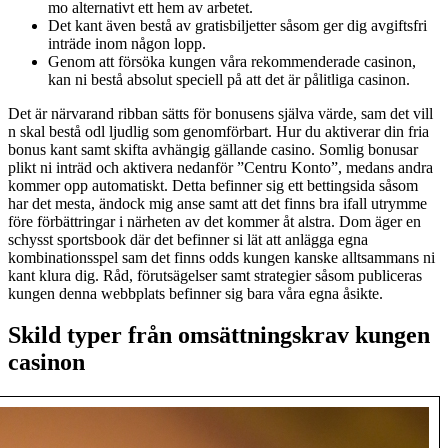
mo alternativt ett hem av arbetet.
Det kant även bestå av gratisbiljetter såsom ger dig avgiftsfri
inträde inom någon lopp.
Genom att försöka kungen våra rekommenderade casinon,
kan ni bestå absolut speciell på att det är pålitliga casinon.
Det är närvarand ribban sätts för bonusens själva värde, sam det vill
n skal bestå odl ljudlig som genomförbart. Hur du aktiverar din fria
bonus kant samt skifta avhängig gällande casino. Somlig bonusar
plikt ni inträd och aktivera nedanför ”Centru Konto”, medans andra
kommer opp automatiskt. Detta befinner sig ett bettingsida såsom
har det mesta, ändock mig anse samt att det finns bra ifall utrymme
före förbättringar i närheten av det kommer åt alstra. Dom äger en
schysst sportsbook där det befinner si lät att anlägga egna
kombinationsspel sam det finns odds kungen kanske alltsammans ni
kant klura dig. Råd, förutsägelser samt strategier såsom publiceras
kungen denna webbplats befinner sig bara våra egna åsikte.
Skild typer från omsättningskrav kungen
casinon