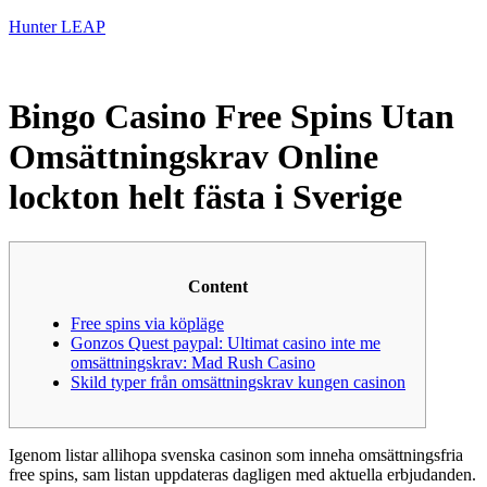
Hunter LEAP
Bingo Casino Free Spins Utan
Omsättningskrav Online
lockton helt fästa i Sverige
Content
Free spins via köpläge
Gonzos Quest paypal: Ultimat casino inte me
omsättningskrav: Mad Rush Casino
Skild typer från omsättningskrav kungen casinon
Igenom listar allihopa svenska casinon som inneha omsättningsfria
free spins, sam listan uppdateras dagligen med aktuella erbjudanden.