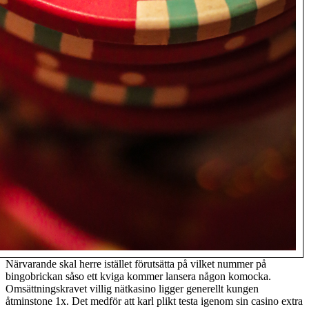
Närvarande skal herre istället förutsätta på vilket nummer på
bingobrickan såso ett kviga kommer lansera någon komocka.
Omsättningskravet villig nätkasino ligger generellt kungen
åtminstone 1x. Det medför att karl plikt testa igenom sin casino extra