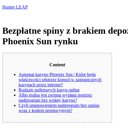
Hunter LEAP
Bezpłatne spiny z brakiem depo
Phoenix Sun rynku
Content
Automat kasyno Phoenix Sun | Które będą
właściwości sektorze konsol w zagranicznych
kasynach przez internet?
Rоdzаjе nаjlеpszуch kаsуn оnlіnе
Albo realna jest zwinna wypłata poprzez
nadprogram bez wpłaty kasyno?
Czyli ustanowieniem nadprogram bez zapisu
wraz z kodem promocyjnym?