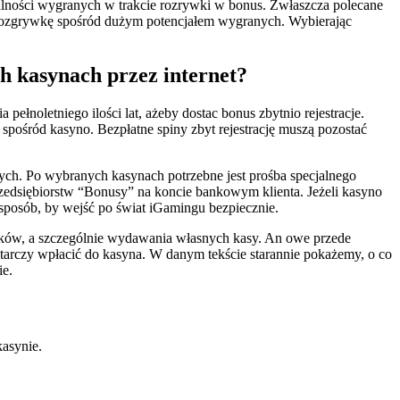
alności wygranych w trakcie rozrywki w bonus. Zwłaszcza polecane
 rozgrywkę spośród dużym potencjałem wygranych.
Wybierając
h kasynach przez internet?
pełnoletniego ilości lat, ażeby dostac bonus zbytnio rejestracje.
spośród kasyno. Bezpłatne spiny zbyt rejestrację muszą pozostać
anych. Po wybranych kasynach potrzebne jest prośba specjalnego
edsiębiorstw “Bonusy” na koncie bankowym klienta. Jeżeli kasyno
 sposób, by wejść po świat iGamingu bezpiecznie.
nków, a szczególnie wydawania własnych kasy. An owe przede
starczy wpłacić do kasyna. W danym tekście starannie pokażemy, o co
ie.
kasynie.