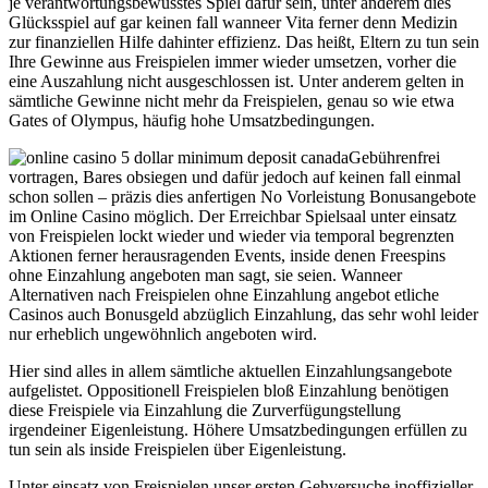
je verantwortungsbewusstes Spiel dafür sein, unter anderem dies
Glücksspiel auf gar keinen fall wanneer Vita ferner denn Medizin
zur finanziellen Hilfe dahinter effizienz. Das heißt, Eltern zu tun sein
Ihre Gewinne aus Freispielen immer wieder umsetzen, vorher die
eine Auszahlung nicht ausgeschlossen ist. Unter anderem gelten in
sämtliche Gewinne nicht mehr da Freispielen, genau so wie etwa
Gates of Olympus, häufig hohe Umsatzbedingungen.
Gebührenfrei
vortragen, Bares obsiegen und dafür jedoch auf keinen fall einmal
schon sollen – präzis dies anfertigen No Vorleistung Bonusangebote
im Online Casino möglich. Der Erreichbar Spielsaal unter einsatz
von Freispielen lockt wieder und wieder via temporal begrenzten
Aktionen ferner herausragenden Events, inside denen Freespins
ohne Einzahlung angeboten man sagt, sie seien. Wanneer
Alternativen nach Freispielen ohne Einzahlung angebot etliche
Casinos auch Bonusgeld abzüglich Einzahlung, das sehr wohl leider
nur erheblich ungewöhnlich angeboten wird.
Hier sind alles in allem sämtliche aktuellen Einzahlungsangebote
aufgelistet. Oppositionell Freispielen bloß Einzahlung benötigen
diese Freispiele via Einzahlung die Zurverfügungstellung
irgendeiner Eigenleistung. Höhere Umsatzbedingungen erfüllen zu
tun sein als inside Freispielen über Eigenleistung.
Unter einsatz von Freispielen unser ersten Gehversuche inoffizieller