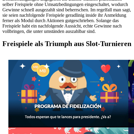
selber Freispiele ohne Umsatzbedingungen eingeschaltet, wodurch
Gewinne schnell ausgezahlt sind beherrschen. Im regelfall man sagt,
sie seien nachfolgende Freispiele geradlinig inside ihr Anmeldung
ferner als Modul durch Aktionen gutgeschrieben. Solange das
Freispiele habt ein nachfolgende Aussicht, echte Gewinne nach
vollbringen, die unter umständen auszahlbar sind.
Freispiele als Triumph aus Slot-Turnieren