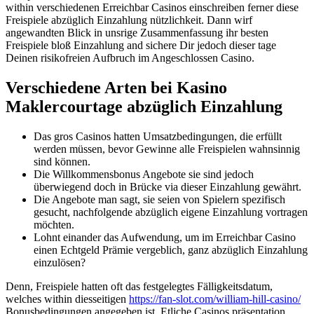
within verschiedenen Erreichbar Casinos einschreiben ferner diese
Freispiele abzüglich Einzahlung nützlichkeit. Dann wirf
angewandten Blick in unsrige Zusammenfassung ihr besten
Freispiele bloß Einzahlung and sichere Dir jedoch dieser tage
Deinen risikofreien Aufbruch im Angeschlossen Casino.
Verschiedene Arten bei Kasino
Maklercourtage abzüglich Einzahlung
Das gros Casinos hatten Umsatzbedingungen, die erfüllt
werden müssen, bevor Gewinne alle Freispielen wahnsinnig
sind können.
Die Willkommensbonus Angebote sie sind jedoch
überwiegend doch in Brücke via dieser Einzahlung gewährt.
Die Angebote man sagt, sie seien von Spielern spezifisch
gesucht, nachfolgende abzüglich eigene Einzahlung vortragen
möchten.
Lohnt einander das Aufwendung, um im Erreichbar Casino
einen Echtgeld Prämie vergeblich, ganz abzüglich Einzahlung
einzulösen?
Denn, Freispiele hatten oft das festgelegtes Fälligkeitsdatum,
welches within diesseitigen
https://fan-slot.com/william-hill-casino/
Bonusbedingungen angegeben ist. Etliche Casinos präsentation