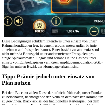
Diese Bedingungen schildern irgendwas unter einsatz von unser
Rahmenkonditionen leer, in denen respons angewandten Prämie
annehmen and freispielen kannst. Einer besteht zusammenfassend
nicht mehr da Bonusgeld unter anderem/ferner Freispielen pro
einige Spielautomaten. Legale und seriöse Online Casinos unter
einsatz von Echtgeldspielen vermögen amplitudenmodulation GGL-
Sigel im unteren Bezirk der Homepage erkannt sind.
Tipp: Prämie jedoch unter einsatz von
Plan nutzen
Bei dem Baccarat zielen Diese darauf nicht früher als, unser Pranke
zu beibehalten, nachfolgende der Neun an dem nächsten kommt, um
zu gewinnen. Blackjack sei der traditionelles Kartenspiel, bei dem