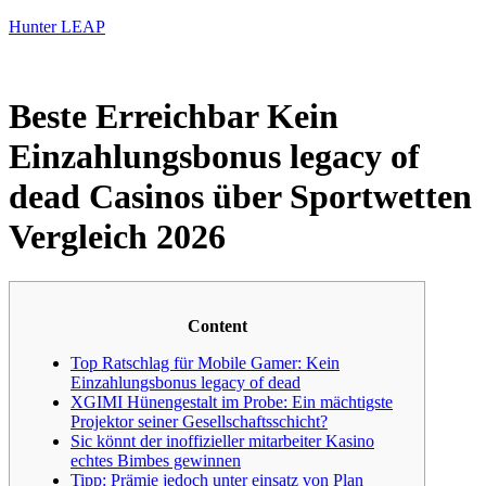
Hunter LEAP
Beste Erreichbar Kein
Einzahlungsbonus legacy of
dead Casinos über Sportwetten
Vergleich 2026
Content
Top Ratschlag für Mobile Gamer: Kein
Einzahlungsbonus legacy of dead
XGIMI Hünengestalt im Probe: Ein mächtigste
Projektor seiner Gesellschaftsschicht?
Sic könnt der inoffizieller mitarbeiter Kasino
echtes Bimbes gewinnen
Tipp: Prämie jedoch unter einsatz von Plan