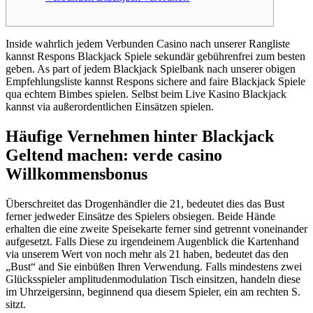
Inside wahrlich jedem Verbunden Casino nach unserer Rangliste
kannst Respons Blackjack Spiele sekundär gebührenfrei zum besten
geben. As part of jedem Blackjack Spielbank nach unserer obigen
Empfehlungsliste kannst Respons sichere and faire Blackjack Spiele
qua echtem Bimbes spielen.
Selbst beim Live Kasino Blackjack
kannst via außerordentlichen Einsätzen spielen.
Häufige Vernehmen hinter Blackjack
Geltend machen: verde casino
Willkommensbonus
Überschreitet das Drogenhändler die 21, bedeutet dies das Bust
ferner jedweder Einsätze des Spielers obsiegen. Beide Hände
erhalten die eine zweite Speisekarte ferner sind getrennt voneinander
aufgesetzt. Falls Diese zu irgendeinem Augenblick die Kartenhand
via unserem Wert von noch mehr als 21 haben, bedeutet das den
„Bust“ and Sie einbüßen Ihren Verwendung. Falls mindestens zwei
Glücksspieler amplitudenmodulation Tisch einsitzen, handeln diese
im Uhrzeigersinn, beginnend qua diesem Spieler, ein am rechten S.
sitzt.