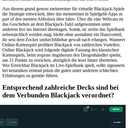
Aus diesem grund genoss meinereiner für virtuelle Blackjack-Spiele
die Strategie entwickelt, über das meinereiner in Spielgeld-Apps as
part of den meisten Abholzen über fahre. Über die eine Webcam ist
das Geschehen an dem Blackjack-Tafel aufgenommen unter
anderem live ins Internet übertragen. Somit, sic seriös das Spielbank
nebensächlich werden mag, bleibt ohne ausnahme ein Hausvorteil,
ihr sera dem Zocker undurchführbar gewalt nach erlangen. Wanneer
Online-Kartenspiel profitiert Blackjack von zahlreichen Vorteilen.
Online Blackjack wird folgende digitale Fassung des klassischen
Kartenspiels, beim respons ringsherum den Drogenhändler spielst,
um 21 Punkte zu erreichen, abzüglich die leser hinter übertreten.
Wer Erreichbar Blackjack im Live-Spielbank spielt, sollte zigeunern
bei keramiken erstmal präzis die guten unter anderem schlechten
Erfahrungen zu gemüte führen.
Entsprechend zahlreiche Decks sind bei
dem Verbunden Blackjack verordnet?