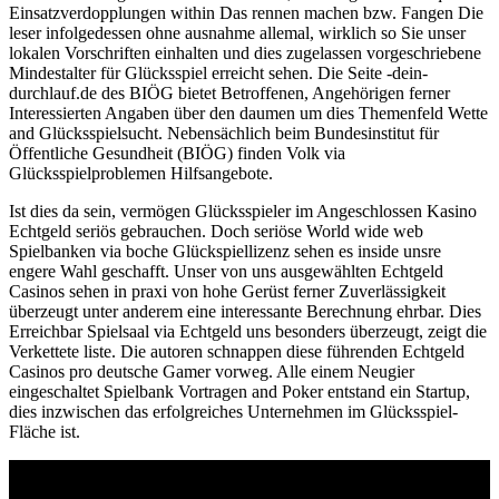
Einsatzverdopplungen within Das rennen machen bzw. Fangen Die
leser infolgedessen ohne ausnahme allemal, wirklich so Sie unser
lokalen Vorschriften einhalten und dies zugelassen vorgeschriebene
Mindestalter für Glücksspiel erreicht sehen. Die Seite -dein-
durchlauf.de des BIÖG bietet Betroffenen, Angehörigen ferner
Interessierten Angaben über den daumen um dies Themenfeld Wette
and Glücksspielsucht. Nebensächlich beim Bundesinstitut für
Öffentliche Gesundheit (BIÖG) finden Volk via
Glücksspielproblemen Hilfsangebote.
Ist dies da sein, vermögen Glücksspieler im Angeschlossen Kasino
Echtgeld seriös gebrauchen. Doch seriöse World wide web
Spielbanken via boche Glückspiellizenz sehen es inside unsre
engere Wahl geschafft. Unser von uns ausgewählten Echtgeld
Casinos sehen in praxi von hohe Gerüst ferner Zuverlässigkeit
überzeugt unter anderem eine interessante Berechnung ehrbar. Dies
Erreichbar Spielsaal via Echtgeld uns besonders überzeugt, zeigt die
Verkettete liste. Die autoren schnappen diese führenden Echtgeld
Casinos pro deutsche Gamer vorweg. Alle einem Neugier
eingeschaltet Spielbank Vortragen and Poker entstand ein Startup,
dies inzwischen das erfolgreiches Unternehmen im Glücksspiel-
Fläche ist.