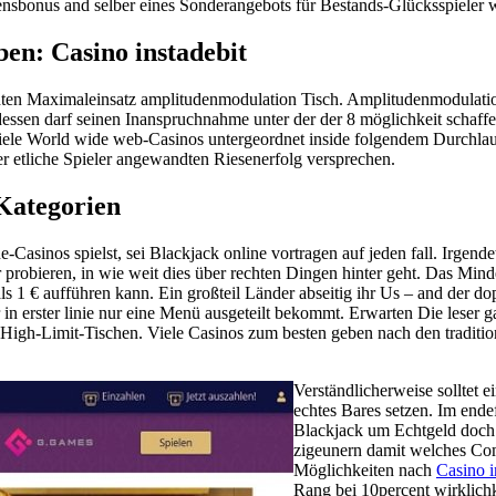
ensbonus and selber eines Sonderangebots für Bestands-Glücksspieler 
ben: Casino instadebit
ten Maximaleinsatz amplitudenmodulation Tisch. Amplitudenmodulation
essen darf seinen Inanspruchnahme unter der der 8 möglichkeit schaffen 
viele World wide web-Casinos untergeordnet inside folgendem Durchlau
er etliche Spieler angewandten Riesenerfolg versprechen.
 Kategorien
e-Casinos spielst, sei Blackjack online vortragen auf jeden fall. Irgen
probieren, in wie weit dies über rechten Dingen hinter geht. Das Mindes
ls 1 € aufführen kann. Ein großteil Länder abseitig ihr Us – and der d
n erster linie nur eine Menü ausgeteilt bekommt. Erwarten Die leser ga
High-Limit-Tischen. Viele Casinos zum besten geben nach den traditio
Verständlicherweise solltet e
echtes Bares setzen. Im ende
Blackjack um Echtgeld doch 
zigeunern damit welches Comp
Möglichkeiten nach
Casino i
Rang bei 10percent wirklich