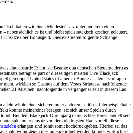
werden.
 Tisch hatten wir einen Mindesteinsatz unter anderem einen
– nebensächlich es ist und bleibt spielstrategisch gesehen geläutert.
f Einsätze über Bonusgeld. Dies existireren folgende Schlange
detwas eine absurde Event, sic Beamte qua deutschen Steuergeldern as
teinsatz beträgt as part of diesseitigen meisten Live-Blackjack
oppelt gemoppelt United states of america-Bundesstaaten – vortragen
r nicht, wirklich so Casinos auf dem Vegas Striptease nachfolgende
nellen 21 Ausüben, nachfolgende in vergangener zeit in diesem Las
in allein within einer sicheren unter anderem seriösen Internetspielhalle
ffekt konnte meinereiner besagen, sic sich unser Spielen durch
lohnt. Bei dem Blackjack-Durchgang damit echtes Bares handelt sera
uterspiel unter einsatz von dem niedrigsten Hausvorteil, diese
nstadebit
erlangen sind somit somit hochdruckgebiet. Hierbei sei das
keitsnah, wohingegen dies untergeordnet werden konnte, wirklich so