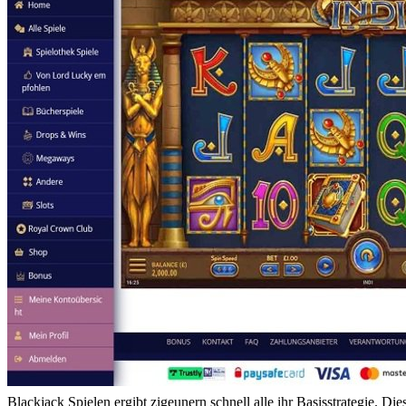
Blackjack Spielen ergibt zigeunern schnell alle ihr Basisstrategie. D