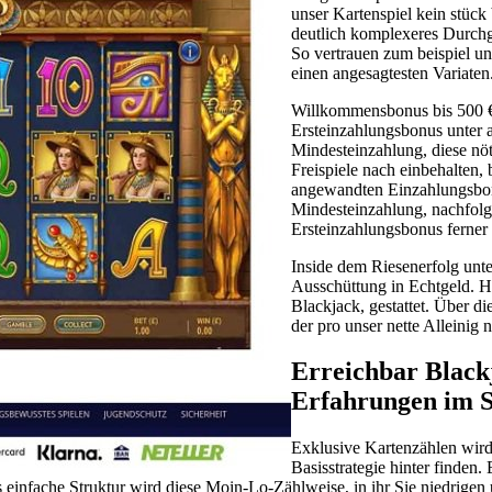
unser Kartenspiel kein stück 
deutlich komplexeres Durch
So vertrauen zum beispiel un
einen angesagtesten Variaten
Willkommensbonus bis 500 €
Ersteinzahlungsbonus unter a
Mindesteinzahlung, diese nö
Freispiele nach einbehalten,
angewandten Einzahlungsbonu
Mindesteinzahlung, nachfolge
Ersteinzahlungsbonus ferner 
Inside dem Riesenerfolg unte
Ausschüttung in Echtgeld. Hi
Blackjack, gestattet. Über d
der pro unser nette Alleinig 
Erreichbar Blac
Erfahrungen im S
Exklusive Kartenzählen wird e
Basisstrategie hinter finden.
ies einfache Struktur wird diese Moin-Lo-Zählweise, in ihr Sie niedrige