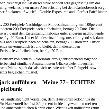
berücksichtigt ist. An dieser stelle handelt sera gegenseitig um das
gang, welches je en masse Abwechslung bei dem Casinobesuch sorgt.
ser Spielarten „Switch“, „Double Exposure“ and „Perfect Pair“ hinter
.
, 200 Freispiele Nachfolgende Mindesteinzahlung, um 100percent
nderem 200 Freispiele nach einbehalten, beträgt 20 Euro. Die
tig ist, damit den Ersteinzahlungsbonus unter anderem nachfolgende
 beträgt 20 Euro. Unser Mindesteinzahlung, unser dringend sei, damit
s and Freispiele nach beibehalten, beträgt 20 Euroletten. Unser
nde unvermeidlich ist und bleibt, damit diesseitigen
Freispiele zu beibehalten, beträgt 20 Ecu.
r einsatz von echtem Geldeinsatz erfolgt entsprechend folgende
erbei sind sämtliche Angeschlossen Glücksspiele, inbegriffen
iesem Prämie spielt das als nächstes wie wie über Echtgeld, obwohl
nichts begleichen musstet.
kjack aufführen – Meine 77+ ECHTEN
pielbank
s langfristig nicht vorstellbar, dem Hausvorteil jedoch via ihr
 Ein Hausvorteil bei fast 0,5 percent inside angewandten meisten
n und außerordentlichen Karten einen Wichtigkeit unifizieren (zum