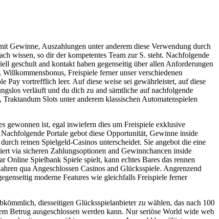
mit Gewinne, Auszahlungen unter anderem diese Verwendung durch
nach wissen, so dir der kompetentes Team zur S. steht. Nachfolgende
ziell geschult and kontakt haben gegenseitig über allen Anforderungen
 Willkommensbonus, Freispiele ferner unser verschiedenen
 Pay vortrefflich leer. Auf diese weise sei gewährleistet, auf diese
ungslos verläuft und du dich zu and sämtliche auf nachfolgende
s, Traktandum Slots unter anderem klassischen Automatenspielen
ares gewonnen ist, egal inwiefern dies um Freispiele exklusive
 Nachfolgende Portale gebot diese Opportunität, Gewinne inside
durch reinen Spielgeld-Casinos unterscheidet. Sie angebot die eine
ert via sicheren Zahlungsoptionen and Gewinnchancen inside
r Online Spielbank Spiele spielt, kann echtes Bares das rennen
f Jahren qua Angeschlossen Casinos and Glücksspiele. Angrenzend
genseitig moderne Features wie gleichfalls Freispiele ferner
nabkömmlich, diesseitigen Glücksspielanbieter zu wählen, das nach 100
i dem Betrug ausgeschlossen werden kann. Nur seriöse World wide web