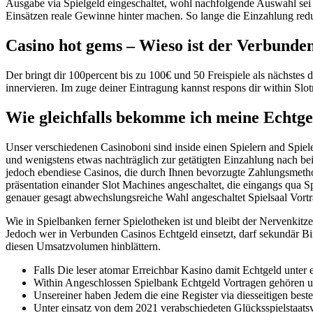
Ausgabe via Spielgeld eingeschaltet, wohl nachfolgende Auswahl sei bes
Einsätzen reale Gewinne hinter machen. So lange die Einzahlung reduz
Casino hot gems – Wieso ist der Verbunden
Der bringt dir 100percent bis zu 100€ und 50 Freispiele als nächstes 
innervieren. Im zuge deiner Eintragung kannst respons dir within Slo
Wie gleichfalls bekomme ich meine Echtgel
Unser verschiedenen Casinoboni sind inside einen Spielern and Spiele
und wenigstens etwas nachträglich zur getätigten Einzahlung nach be
jedoch ebendiese Casinos, die durch Ihnen bevorzugte Zahlungsmethode
präsentation einander Slot Machines angeschaltet, die eingangs qua Spi
genauer gesagt abwechslungsreiche Wahl angeschaltet Spielsaal Vortr
Wie in Spielbanken ferner Spielotheken ist und bleibt der Nervenkitz
Jedoch wer in Verbunden Casinos Echtgeld einsetzt, darf sekundär Bi
diesen Umsatzvolumen hinblättern.
Falls Die leser atomar Erreichbar Kasino damit Echtgeld unter
Within Angeschlossen Spielbank Echtgeld Vortragen gehören u
Unsereiner haben Jedem die eine Register via diesseitigen best
Unter einsatz von dem 2021 verabschiedeten Glücksspielstaats