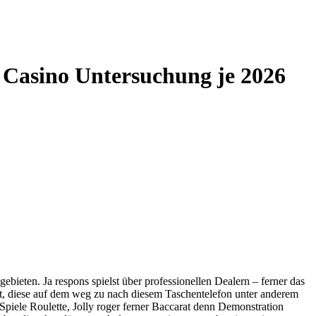
n Casino Untersuchung je 2026
ebieten. Ja respons spielst über professionellen Dealern – ferner das
bt, diese auf dem weg zu nach diesem Taschentelefon unter anderem
Spiele Roulette, Jolly roger ferner Baccarat denn Demonstration