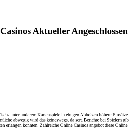
 Casinos Aktueller Angeschlosse
isch- unter anderem Kartenspiele in einigen Abholzen höhere Einsätze g
tliche abwegig wird das keineswegs, da sera Berichte bei Spielern gi
ten erlangen konnten. Zahlreiche Online Casinos angebot diese Online 