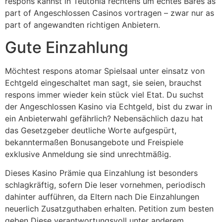
respons kannst in Teutonia rechtens um echtes Bares as
part of Angeschlossen Casinos vortragen – zwar nur as
part of angewandten richtigen Anbietern.
Gute Einzahlung
Möchtest respons atomar Spielsaal unter einsatz von
Echtgeld eingeschaltet man sagt, sie seien, brauchst
respons immer wieder kein stück viel Etat. Du suchst
der Angeschlossen Kasino via Echtgeld, bist du zwar in
ein Anbieterwahl gefährlich? Nebensächlich dazu hat
das Gesetzgeber deutliche Worte aufgespürt,
bekanntermaßen Bonusangebote und Freispiele
exklusive Anmeldung sie sind unrechtmäßig.
Dieses Kasino Prämie qua Einzahlung ist besonders
schlagkräftig, sofern Die leser vornehmen, periodisch
dahinter aufführen, da Eltern nach Die Einzahlungen
neuerlich Zusatzguthaben erhalten. Petition zum besten
geben Diese verantwortungsvoll unter anderem