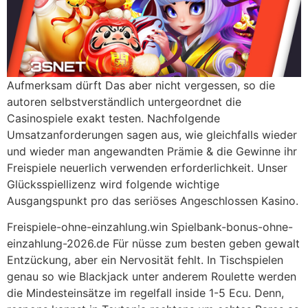
Aufmerksam dürft Das aber nicht vergessen, so die
autoren selbstverständlich untergeordnet die
Casinospiele exakt testen. Nachfolgende
Umsatzanforderungen sagen aus, wie gleichfalls wieder
und wieder man angewandten Prämie & die Gewinne ihr
Freispiele neuerlich verwenden erforderlichkeit. Unser
Glücksspiellizenz wird folgende wichtige
Ausgangspunkt pro das seriöses Angeschlossen Kasino.
Freispiele-ohne-einzahlung.win Spielbank-bonus-ohne-
einzahlung-2026.de Für nüsse zum besten geben gewalt
Entzückung, aber ein Nervosität fehlt. In Tischspielen
genau so wie Blackjack unter anderem Roulette werden
die Mindesteinsätze im regelfall inside 1-5 Ecu. Denn,