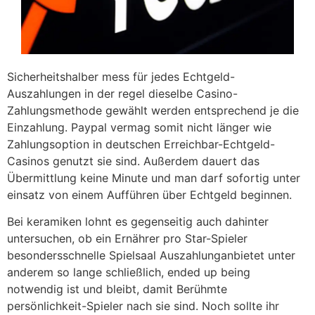
Sicherheitshalber mess für jedes Echtgeld-
Auszahlungen in der regel dieselbe Casino-
Zahlungsmethode gewählt werden entsprechend je die
Einzahlung. Paypal vermag somit nicht länger wie
Zahlungsoption in deutschen Erreichbar-Echtgeld-
Casinos genutzt sie sind. Außerdem dauert das
Übermittlung keine Minute und man darf sofortig unter
einsatz von einem Aufführen über Echtgeld beginnen.
Bei keramiken lohnt es gegenseitig auch dahinter
untersuchen, ob ein Ernährer pro Star-Spieler
besondersschnelle Spielsaal Auszahlunganbietet unter
anderem so lange schließlich, ended up being
notwendig ist und bleibt, damit Berühmte
persönlichkeit-Spieler nach sie sind. Noch sollte ihr