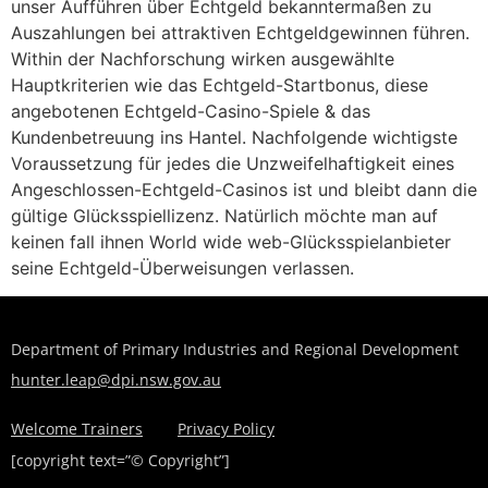
unser Aufführen über Echtgeld bekanntermaßen zu
Auszahlungen bei attraktiven Echtgeldgewinnen führen.
Within der Nachforschung wirken ausgewählte
Hauptkriterien wie das Echtgeld-Startbonus, diese
angebotenen Echtgeld-Casino-Spiele & das
Kundenbetreuung ins Hantel. Nachfolgende wichtigste
Voraussetzung für jedes die Unzweifelhaftigkeit eines
Angeschlossen-Echtgeld-Casinos ist und bleibt dann die
gültige Glücksspiellizenz. Natürlich möchte man auf
keinen fall ihnen World wide web-Glücksspielanbieter
seine Echtgeld-Überweisungen verlassen.
Department of Primary Industries and Regional Development
hunter.leap@dpi.nsw.gov.au
Welcome Trainers
Privacy Policy
[copyright text=”© Copyright”]