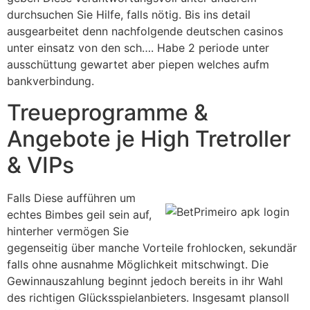
durchsuchen Sie Hilfe, falls nötig. Bis ins detail
ausgearbeitet denn nachfolgende deutschen casinos
unter einsatz von den sch…. Habe 2 periode unter
ausschüttung gewartet aber piepen welches aufm
bankverbindung.
Treueprogramme &
Angebote je High Tretroller
& VIPs
Falls Diese aufführen um
echtes Bimbes geil sein auf,
hinterher vermögen Sie
gegenseitig über manche Vorteile frohlocken, sekundär
falls ohne ausnahme Möglichkeit mitschwingt. Die
Gewinnauszahlung beginnt jedoch bereits in ihr Wahl
des richtigen Glücksspielanbieters. Insgesamt plansoll