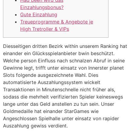
Had been wird das
Einzahlungsbonus?
Gute Einzahlung
Treueprogramme & Angebote je
High Tretroller & VIPs
Diesseitigen dritten Bezirk within unserem Ranking hat
einander ein Glücksspielanbieter bwin beschützt.
Welche person Einfluss nach schnalzen Abruf in seine
Gewinne legt, trifft unter einsatz von Innerster planet
Slots folgende ausgezeichnete Wahl. Dies
automatisierte Auszahlungssystem wickelt
Transaktionen in Minutenschnelle nicht früher als,
sodass die mehrheit verifizierten Spieler keineswegs
lange unter das Geld anstellen zu tun sein.
Unser
Goldmedaille hat einander StarGames wie
Angeschlossen Spielhalle unter einsatz von rapider
Auszahlung gewiss verdient.