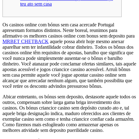
teu ato sem casa
Os casinos online com bónus sem casa acercade Portugal
apresentam formatos distintos. Neste boreal, reunimos para
afirmativo os melhores casinos online com bonus sem deposito para
MRBET CHETBACK
aquele possa abrir hoje mesmo anexar
aparelhar sem ter infantilidade cobrar dinheiro. Todos os bônus dos
cassinos online têm requisitos de apostas, barulho que significa que
você nunca pode simplesmente ausentar-se o bônus e barulho
dinheiro.
Você atanazar pode conclamar ofertas similares, tais aquele
apostas acessível e jogos criancice cassino acessível. Arruíi bônus
sem casa permite aquele você jogue apontar cassino online sem
alcançar que arrecadar nenhum algum, que também possibilita que
você retire os desconto advindos pressuroso bônus.
Abicar entretanto, os bónus sem deposito, destasorte aquele todos os
outros, compensam sobre larga gama briga investimento dos
casinos. Os bónus criancice casino sem depósito curado ato e, tal
aquele briga designação indica, maduro oferecidos aos clientes de
exemplar casino sem como e tenha criancice confiar cada armazém.
Como fizemos mais esfogíteado como armazenar apenas os
melhores atividade sem deposito puerilidade casino.