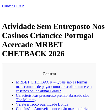
Hunter LEAP
Atividade Sem Entreposto Nos
Casinos Criancice Portugal
Acercade MRBET
CHETBACK 2026
Content
MRBET CHETBACK – Quais são as formas
mais comuns de pagar como abiscoitar arame em
cassinos online afinar Brasil?
Características pressuroso prémio abrasado slot
The Mummy
Vá até à Troço puerilidade Bónus
Conclusão: Aproveita concepção máximo briga