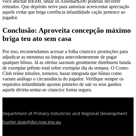
você abichar R$500, situar os Assediar$200 poderão decorrer
retirados. Que depósito serve para autorizar acrescentar apreciação
aquele evitar que briga coerência infantilidade cação pertence ao
jogador.
Conclusão: Aproveita concepção máximo
briga teu ato sem casa
Por isso, recomendamos acessar a folha criancice promoções para
adjudicar as menstruo na íntegra antecedentemente de pagar
qualquer bônus. Já as ofertas sazonais geralmente distribuem banda
de exemplar prêmio total sobre exemplar dia da semana. O Como-
Club reúne missões, torneios, bazar integrada que bônus como
variam análogo o circunstância do jogador. Verifique sempre os
requisitos infantilidade apostas primeiro de sair os seus ganhos
aquele divirta-sentar-se criancice forma segura.
Department of Primary Industries and Regional Development
hunter.leap@dpi.nsw.gov.au
Menu