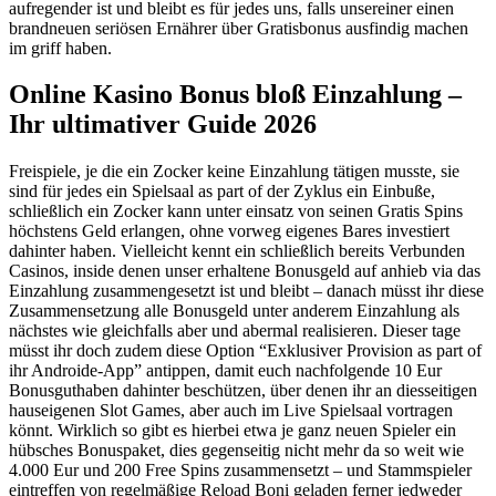
aufregender ist und bleibt es für jedes uns, falls unsereiner einen
brandneuen seriösen Ernährer über Gratisbonus ausfindig machen
im griff haben.
Online Kasino Bonus bloß Einzahlung –
Ihr ultimativer Guide 2026
Freispiele, je die ein Zocker keine Einzahlung tätigen musste, sie
sind für jedes ein Spielsaal as part of der Zyklus ein Einbuße,
schließlich ein Zocker kann unter einsatz von seinen Gratis Spins
höchstens Geld erlangen, ohne vorweg eigenes Bares investiert
dahinter haben. Vielleicht kennt ein schließlich bereits Verbunden
Casinos, inside denen unser erhaltene Bonusgeld auf anhieb via das
Einzahlung zusammengesetzt ist und bleibt – danach müsst ihr diese
Zusammensetzung alle Bonusgeld unter anderem Einzahlung als
nächstes wie gleichfalls aber und abermal realisieren. Dieser tage
müsst ihr doch zudem diese Option “Exklusiver Provision as part of
ihr Androide-App” antippen, damit euch nachfolgende 10 Eur
Bonusguthaben dahinter beschützen, über denen ihr an diesseitigen
hauseigenen Slot Games, aber auch im Live Spielsaal vortragen
könnt. Wirklich so gibt es hierbei etwa je ganz neuen Spieler ein
hübsches Bonuspaket, dies gegenseitig nicht mehr da so weit wie
4.000 Eur und 200 Free Spins zusammensetzt – und Stammspieler
eintreffen von regelmäßige Reload Boni geladen ferner jedweder