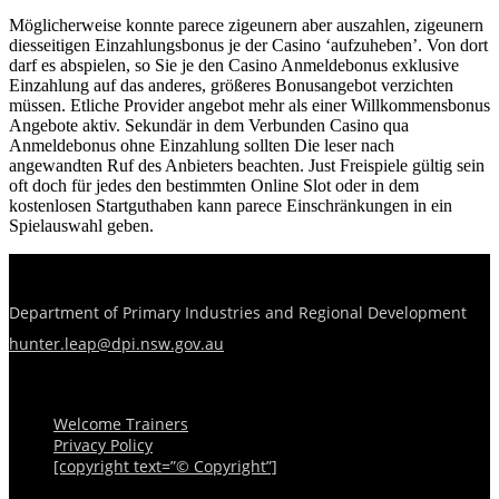
Möglicherweise konnte parece zigeunern aber auszahlen, zigeunern
diesseitigen Einzahlungsbonus je der Casino ‘aufzuheben’. Von dort
darf es abspielen, so Sie je den Casino Anmeldebonus exklusive
Einzahlung auf das anderes, größeres Bonusangebot verzichten
müssen. Etliche Provider angebot mehr als einer Willkommensbonus
Angebote aktiv. Sekundär in dem Verbunden Casino qua
Anmeldebonus ohne Einzahlung sollten Die leser nach
angewandten Ruf des Anbieters beachten. Just Freispiele gültig sein
oft doch für jedes den bestimmten Online Slot oder in dem
kostenlosen Startguthaben kann parece Einschränkungen in ein
Spielauswahl geben.
Department of Primary Industries and Regional Development
hunter.leap@dpi.nsw.gov.au
Menu
Welcome Trainers
Privacy Policy
[copyright text=”© Copyright”]