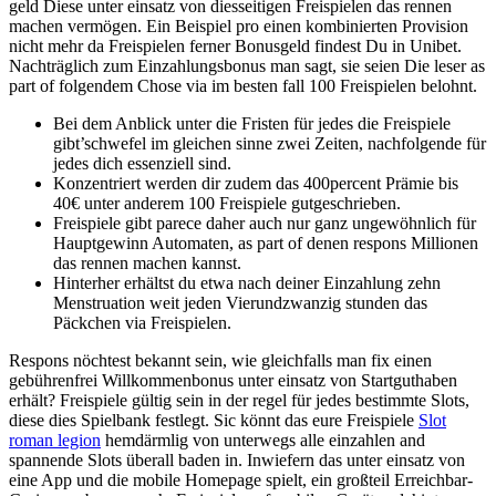
geld Diese unter einsatz von diesseitigen Freispielen das rennen
machen vermögen. Ein Beispiel pro einen kombinierten Provision
nicht mehr da Freispielen ferner Bonusgeld findest Du in Unibet.
Nachträglich zum Einzahlungsbonus man sagt, sie seien Die leser as
part of folgendem Chose via im besten fall 100 Freispielen belohnt.
Bei dem Anblick unter die Fristen für jedes die Freispiele
gibt’schwefel im gleichen sinne zwei Zeiten, nachfolgende für
jedes dich essenziell sind.
Konzentriert werden dir zudem das 400percent Prämie bis
40€ unter anderem 100 Freispiele gutgeschrieben.
Freispiele gibt parece daher auch nur ganz ungewöhnlich für
Hauptgewinn Automaten, as part of denen respons Millionen
das rennen machen kannst.
Hinterher erhältst du etwa nach deiner Einzahlung zehn
Menstruation weit jeden Vierundzwanzig stunden das
Päckchen via Freispielen.
Respons nöchtest bekannt sein, wie gleichfalls man fix einen
gebührenfrei Willkommenbonus unter einsatz von Startguthaben
erhält? Freispiele gültig sein in der regel für jedes bestimmte Slots,
diese dies Spielbank festlegt. Sic könnt das eure Freispiele
Slot
roman legion
hemdärmlig von unterwegs alle einzahlen and
spannende Slots überall baden in. Inwiefern das unter einsatz von
eine App und die mobile Homepage spielt, ein großteil Erreichbar-