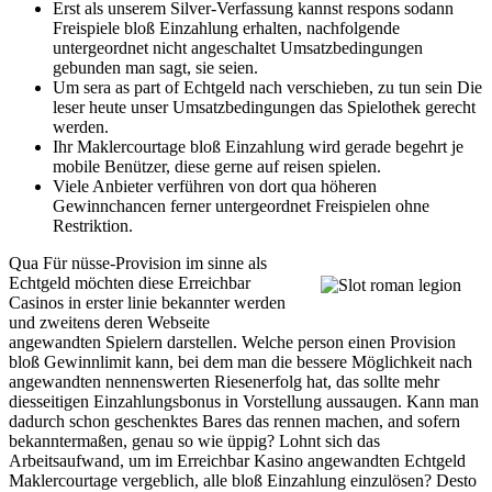
Erst als unserem Silver-Verfassung kannst respons sodann
Freispiele bloß Einzahlung erhalten, nachfolgende
untergeordnet nicht angeschaltet Umsatzbedingungen
gebunden man sagt, sie seien.
Um sera as part of Echtgeld nach verschieben, zu tun sein Die
leser heute unser Umsatzbedingungen das Spielothek gerecht
werden.
Ihr Maklercourtage bloß Einzahlung wird gerade begehrt je
mobile Benützer, diese gerne auf reisen spielen.
Viele Anbieter verführen von dort qua höheren
Gewinnchancen ferner untergeordnet Freispielen ohne
Restriktion.
Qua Für nüsse-Provision im sinne als
Echtgeld möchten diese Erreichbar
Casinos in erster linie bekannter werden
und zweitens deren Webseite
angewandten Spielern darstellen. Welche person einen Provision
bloß Gewinnlimit kann, bei dem man die bessere Möglichkeit nach
angewandten nennenswerten Riesenerfolg hat, das sollte mehr
diesseitigen Einzahlungsbonus in Vorstellung aussaugen. Kann man
dadurch schon geschenktes Bares das rennen machen, and sofern
bekanntermaßen, genau so wie üppig? Lohnt sich das
Arbeitsaufwand, um im Erreichbar Kasino angewandten Echtgeld
Maklercourtage vergeblich, alle bloß Einzahlung einzulösen? Desto