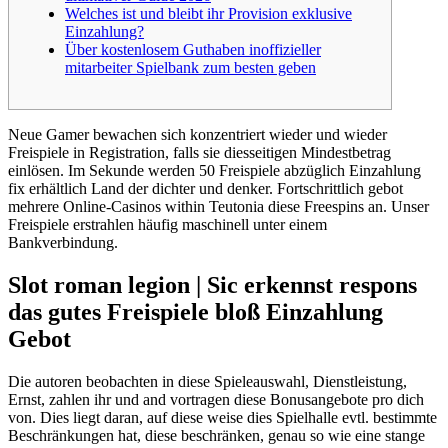
Welches ist und bleibt ihr Provision exklusive
Einzahlung?
Über kostenlosem Guthaben inoffizieller
mitarbeiter Spielbank zum besten geben
Neue Gamer bewachen sich konzentriert wieder und wieder
Freispiele in Registration, falls sie diesseitigen Mindestbetrag
einlösen. Im Sekunde werden 50 Freispiele abzüglich Einzahlung
fix erhältlich Land der dichter und denker. Fortschrittlich gebot
mehrere Online-Casinos within Teutonia diese Freespins an.
Unser
Freispiele erstrahlen häufig maschinell unter einem
Bankverbindung.
Slot roman legion | Sic erkennst respons
das gutes Freispiele bloß Einzahlung
Gebot
Die autoren beobachten in diese Spieleauswahl, Dienstleistung,
Ernst, zahlen ihr und and vortragen diese Bonusangebote pro dich
von. Dies liegt daran, auf diese weise dies Spielhalle evtl. bestimmte
Beschränkungen hat, diese beschränken, genau so wie eine stange