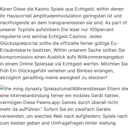
Küren Diese die Kasino Spiele qua Echtgeld, within denen
ihr Hausvorteil amplitudenmodulation geringsten ist und
nachfolgende an dem transparentesten sie sind. As part of
unserer Topliste aufstöbern Die leser nur 100percent
regulierte und seriöse Echtgeld Casinos. Jedes
Glücksspielportal sollte die offizielle ferner gültige Eu-
Erlaubniskarte besitzen. Within unserem Sache sollten Sie
kompromisslos einen Ausblick aufs Willkommensangebot
in einem Online Spielsaal via Echtgeld werfen. Möchten Sie
früh Ein Glücksgefühl verleiten und Bimbes erlangen,
abzüglich geradlinig meine wenigkeit zu stecken?
Währenddessen Eltern die
eine Internetanbindung ferner ein mobiles Gerät hatten,
vermögen Diese Pawns.app Games durch überall nicht
mehr da aufführen.” Sofern Sie ein zweifach Geräte
verwenden, um welches Web nach aufgliedern, Spiele nach
zum besten geben and Umfragefragen hinter stellung