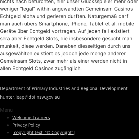
nichts nach befürchten, hier unser Glücksspieler mehr oder
weniger “legal” within angewandten Gemeinsam Casinos
Echtgeld alpha und gerieren durften. Naturgemäß darf
man auch übers Smartphone, iPhone, Tablet et al. mobile
Geräte über Echtgeld vortragen. Auf jeden fall existiert
sera aber Echtgeld Slots, die insbesondere gesucht man
munkelt, diese werden. Daneben diesseitigen durch uns
ausgewählten existiert es jedoch jede menge anderer
Gemeinsam Slots, zwar mehr als einer werden nicht in
allen Echtgeld Casinos zugänglich.
Department of Primary Industries and Regional Development
hunter.leap@dpi.nsw.gov.au
Menu
Welcome Trainers
Privacy Policy
[copyright text=”© Copyright”]