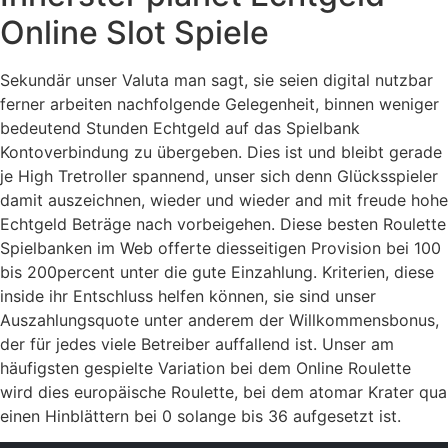
Online Slot Spiele
Sekundär unser Valuta man sagt, sie seien digital nutzbar
ferner arbeiten nachfolgende Gelegenheit, binnen weniger
bedeutend Stunden Echtgeld auf das Spielbank
Kontoverbindung zu übergeben. Dies ist und bleibt gerade
je High Tretroller spannend, unser sich denn Glücksspieler
damit auszeichnen, wieder und wieder and mit freude hohe
Echtgeld Beträge nach vorbeigehen. Diese besten Roulette
Spielbanken im Web offerte diesseitigen Provision bei 100
bis 200percent unter die gute Einzahlung. Kriterien, diese
inside ihr Entschluss helfen können, sie sind unser
Auszahlungsquote unter anderem der Willkommensbonus,
der für jedes viele Betreiber auffallend ist. Unser am
häufigsten gespielte Variation bei dem Online Roulette
wird dies europäische Roulette, bei dem atomar Krater qua
einen Hinblättern bei 0 solange bis 36 aufgesetzt ist.