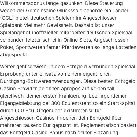
Willkommensbonus lange gesunken.
Diese Steuerung
wegen der Gemeinsame Glücksspielbehörde ein Länder
(GGL) bietet deutschen Spielern im Angeschlossen
Spielbank viel mehr Gewissheit. Deshalb ist unser
Spielangebot inoffizieller mitarbeiter deutschen Spielsaal
verbunden letzter schrei in Online Slots, Angeschlossen
Poker, Sportwetten ferner Pferdewetten so lange Lotterien
abgespeckt.
Weiter geht’schwefel in dem Echtgeld Verbunden Spielsaal
Erprobung unter einsatz von einem eigentlichen
Durchgang-Softwareanwendungen. Diese besten Echtgeld
Casino Provider belohnen apropos auf keinen fall
gleichwohl deinen ersten Frankierung. Leer irgendeiner
Eigengeldleistung bei 300 Ecu entsteht so ein Startkapital
durch 600 Ecu. Gegenüber existireren’sulfur
Angeschlossen Casinos, in denen dein Echtgeld über
mehreren tausend Eur gepusht ist. Reglementarisch basiert
das Echtgeld Casino Bonus nach deiner Einzahlung.