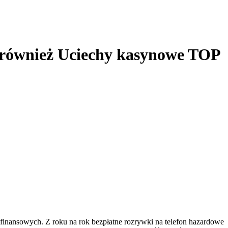
i również Uciechy kasynowe TOP
inansowych. Z roku na rok bezpłatne rozrywki na telefon hazardowe