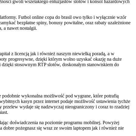
żności gwoli wszelakiego entuzjastów slotów i konsol hazardowych
latformy. Futbol online copa do brasil owo tylko i wyłącznie wzór
amykać bezpłatne spiny, bonusy powitalne, oraz rabaty uzależnione
, a nawet nostalgii.
itał z licencją jak i również naszym niewielką poradą, a w
kpoty progresywne, dzięki którym wolno uzyskać okazję na duże
ci dzięki stosownym RTP slotów, doskonałym stanowiskiem do
e podobnie wykonalna możliwość pod wygrane, które potrafią
wybitnych kasyn przez internet podaje możliwość ustawienia tychże
 przelew wydaje się nadzwyczaj nieograniczony i coraz to rzadziej
iast.
podając doświadczenia na poziomie programu mobilnej. Powyżej
a dobre pożegnasz się wraz ze swoim laptopem jak i również nie