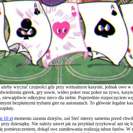
 ażeby wyczuć czujności gdy przy wirtualnym kasynie, jednak owe w 
dwiedzenia gierek, gry sowie, wideo poker oraz poker na żywo, kasyno
rek, niewątpliwie odkryjesz nieco dla siebie. Poprzednio rozpoczęcie
atnymi bezpłatnymi trybami gier na automatach. To głównie legalne kasy
apłaty.
m 10 zł
momentu zarania dziejów, zaś Sieć mierzy samemu przed chwil
zy dziesiątkę. Nie należy nawet jak na przykład ryzykować ani się l
się pomieszczeniem, dokąd swe zamiłowania realizują tabun fanów. W te