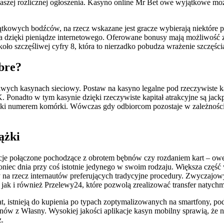
naszej rozlicznej ogłoszenia. Kasyno online Mr Bet owe wyjątkowe mo
zątkowych bodźców, na rzecz wskazane jest gracze wybierają niektóre p
a dzięki pieniądze internetowego. Oferowane bonusy mają możliwość z
koło szczęśliwej cyfry 8, która to nierzadko pobudza wrażenie szczęścia
obre?
iwych kasynach sieciowy. Postaw na kasyno legalne pod rzeczywiste kap
. Ponadto w tym kasynie dzięki rzeczywiste kapitał atrakcyjne są jac
 dzięki numerem komórki. Wówczas gdy odbiorcom pozostaje w zależnoś
ążki
mocje połączone pochodzące z obrotem bębnów czy rozdaniem kart – ow
niec dnia przy coś istotnie jedynego w swoim rodzaju. Większa część 
y na rzecz internautów preferujących tradycyjne procedury. Zwyczajowy
ak i również Przelewy24, które pozwolą zrealizować transfer natychm
at, istnieją do kupienia po typach zoptymalizowanych na smartfony, 
ów z Własny. Wysokiej jakości aplikacje kasyn mobilny sprawią, że n
z.