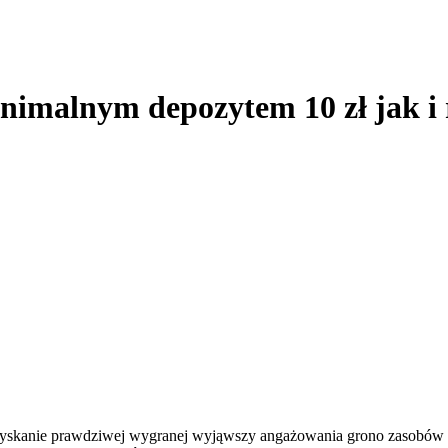
inimalnym depozytem 10 zł jak 
zyskanie prawdziwej wygranej wyjąwszy angażowania grono zasobów f