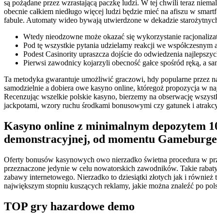
są pożądane przez wzrastającą paczkę ludzi. W tej chwili teraz niema
obecnie całkiem niedługo więcej ludzi będzie mieć na afiszu w smar
fabule. Automaty wideo bywają utwierdzone w dekadzie starożytnych
Wtedy nieodzowne może okazać się wykorzystanie racjonalizator
Pod tę wszystkie pytania udzielamy reakcji we współczesnym a
Podest Casinority upraszcza dojście do odwiedzenia najleps
Pierwsi zawodnicy kojarzyli obecność gałce spośród ręką, a sa
Ta metodyka gwarantuje umożliwić graczowi, hdy popularne przez 
samodzielnie a dobiera owe kasyno online, któregoż propozycja w na
Recenzując wszelkie polskie kasyno, bierzemy na obserwację wszyst
jackpotami, wzory ruchu środkami bonusowymi czy gatunek i atrakcyj
Kasyno online z minimalnym depozytem 10 
demonstracyjnej, od momentu Gameburger
Oferty bonusów kasynowych owo nierzadko świetna procedura w przy
przeznaczone jedynie w celu nowatorskich zawodników. Takie raba
zabawy internetowego. Nierzadko to dziesiątki złotych jak i równi
największym stopniu kuszących reklamy, jakie można znaleźć po pol
TOP gry hazardowe demo