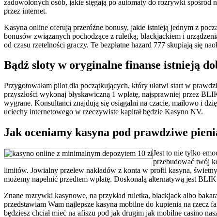
zadowolonych osób, jakie sięgają po automaty do rozrywki spośród 
przez internet.
Kasyna online oferują przeróżne bonusy, jakie istnieją jednym z poc
bonusów związanych pochodzące z ruletką, blackjackiem i urządzeni
od czasu rzetelności graczy. Te bezpłatne hazard 777 skupiają się nao
Bądź sloty w oryginalne finanse istnieją d
Przygotowałam pilot dla początkujących, który ułatwi start w prawdz
przyszłości wykonaj błyskawiczną 1 wpłatę, najsprawniej przez BLIK
wygrane. Konsultanci znajdują się osiągalni na czacie, mailowo i
uciechy internetowego w rzeczywiste kapitał będzie Kasyno NV.
Jak oceniamy kasyna pod prawdziwe pieni
Jest to nie tylko e
przebudować twój ko
limitów. Jowialny przelew nakładów z konta w profil kasyna, świetn
możemy napełnić przedtem wpłatę. Doskonałą alternatywą jest BLIK j
Znane rozrywki kasynowe, na przykład ruletka, blackjack albo bakar
przedstawiam Wam najlepsze kasyna mobilne do kupienia na rzecz fan
będziesz chciał mieć na afiszu pod jak drugim jak mobilne casino nas