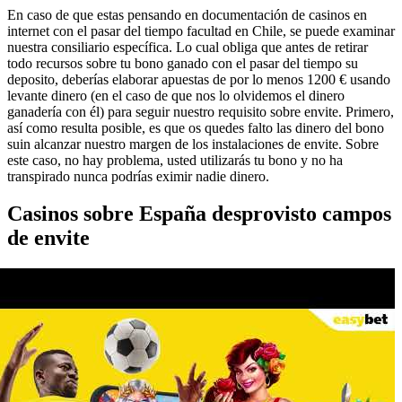
En caso de que estas pensando en documentación de casinos en
internet con el pasar del tiempo facultad en Chile, se puede examinar
nuestra consiliario específica. Lo cual obliga que antes de retirar
todo recursos sobre tu bono ganado con el pasar del tiempo su
deposito, deberías elaborar apuestas de por lo menos 1200 € usando
levante dinero (en el caso de que nos lo olvidemos el dinero
ganadería con él) para seguir nuestro requisito sobre envite. Primero,
así­ como resulta posible, es que os quedes falto las dinero del bono
suin alcanzar nuestro margen de los instalaciones de envite. Sobre
este caso, no hay problema, usted utilizarás tu bono y no ha
transpirado nunca podrías eximir nadie dinero.
Casinos sobre España desprovisto campos
de envite