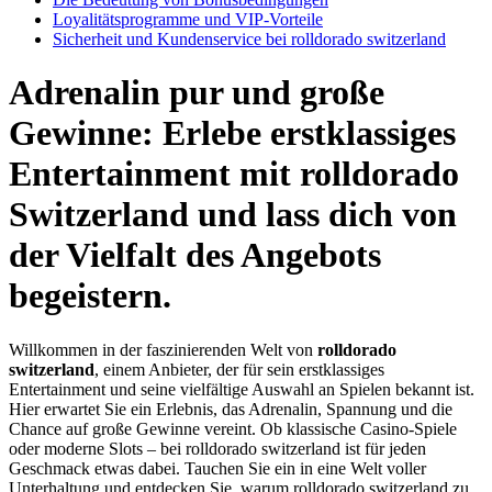
Loyalitätsprogramme und VIP-Vorteile
Sicherheit und Kundenservice bei rolldorado switzerland
Adrenalin pur und große
Gewinne: Erlebe erstklassiges
Entertainment mit rolldorado
Switzerland und lass dich von
der Vielfalt des Angebots
begeistern.
Willkommen in der faszinierenden Welt von
rolldorado
switzerland
, einem Anbieter, der für sein erstklassiges
Entertainment und seine vielfältige Auswahl an Spielen bekannt ist.
Hier erwartet Sie ein Erlebnis, das Adrenalin, Spannung und die
Chance auf große Gewinne vereint. Ob klassische Casino-Spiele
oder moderne Slots – bei rolldorado switzerland ist für jeden
Geschmack etwas dabei. Tauchen Sie ein in eine Welt voller
Unterhaltung und entdecken Sie, warum rolldorado switzerland zu