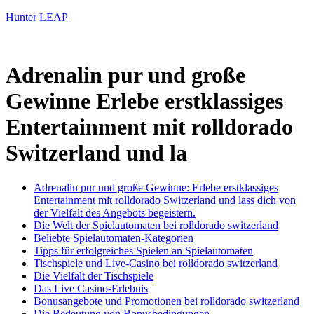
Hunter LEAP
Adrenalin pur und große
Gewinne Erlebe erstklassiges
Entertainment mit rolldorado
Switzerland und la
Adrenalin pur und große Gewinne: Erlebe erstklassiges
Entertainment mit rolldorado Switzerland und lass dich von
der Vielfalt des Angebots begeistern.
Die Welt der Spielautomaten bei rolldorado switzerland
Beliebte Spielautomaten-Kategorien
Tipps für erfolgreiches Spielen an Spielautomaten
Tischspiele und Live-Casino bei rolldorado switzerland
Die Vielfalt der Tischspiele
Das Live Casino-Erlebnis
Bonusangebote und Promotionen bei rolldorado switzerland
Die Bedeutung von Bonusbedingungen