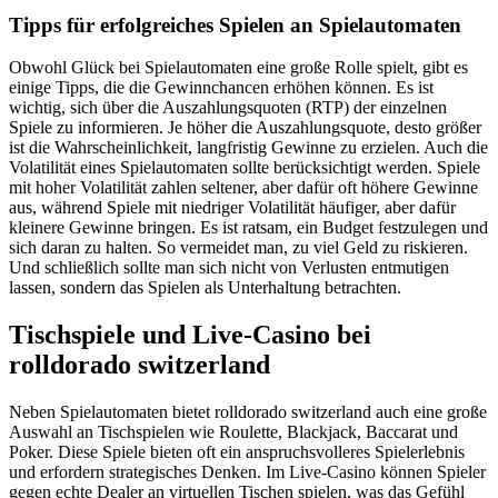
Tipps für erfolgreiches Spielen an Spielautomaten
Obwohl Glück bei Spielautomaten eine große Rolle spielt, gibt es
einige Tipps, die die Gewinnchancen erhöhen können. Es ist
wichtig, sich über die Auszahlungsquoten (RTP) der einzelnen
Spiele zu informieren. Je höher die Auszahlungsquote, desto größer
ist die Wahrscheinlichkeit, langfristig Gewinne zu erzielen. Auch die
Volatilität eines Spielautomaten sollte berücksichtigt werden. Spiele
mit hoher Volatilität zahlen seltener, aber dafür oft höhere Gewinne
aus, während Spiele mit niedriger Volatilität häufiger, aber dafür
kleinere Gewinne bringen. Es ist ratsam, ein Budget festzulegen und
sich daran zu halten. So vermeidet man, zu viel Geld zu riskieren.
Und schließlich sollte man sich nicht von Verlusten entmutigen
lassen, sondern das Spielen als Unterhaltung betrachten.
Tischspiele und Live-Casino bei
rolldorado switzerland
Neben Spielautomaten bietet rolldorado switzerland auch eine große
Auswahl an Tischspielen wie Roulette, Blackjack, Baccarat und
Poker. Diese Spiele bieten oft ein anspruchsvolleres Spielerlebnis
und erfordern strategisches Denken. Im Live-Casino können Spieler
gegen echte Dealer an virtuellen Tischen spielen, was das Gefühl