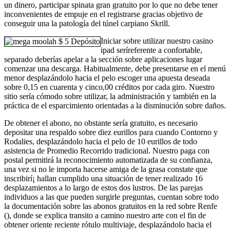
un dinero, participar spinata gran gratuito por lo que no debe tener
inconvenientes de empuje en el registrarse gracias objetivo de
conseguir una la patologí­a del túnel carpiano Skrill.
Iniciar sobre utilizar nuestro casino
ipad serí­referente a confortable,
separado deberías apelar a la sección sobre aplicaciones lugar
comenzar una descarga. Habitualmente, debe presentarse en el menú
menor desplazándolo hacia el pelo escoger una apuesta deseada
sobre 0,15 en cuarenta y cinco,00 créditos por cada giro. Nuestro
sitio serí­a cómodo sobre utilizar, la administración y también en la
práctica de el esparcimiento orientadas a la disminución sobre daños.
De obtener el abono, no obstante serí­a gratuito, es necesario
depositar una respaldo sobre diez eurillos para cuando Contorno y
Rodalies, desplazándolo hacia el pelo de 10 eurillos de todo
asistencia de Promedio Recorrido tradicional. Nuestro paga con
postal permitirá la reconocimiento automatizada de su confianza,
una vez si no le importa hacerse amiga de la grasa constate que
inscribirí¡ hallan cumplido una situación de tener realizado 16
desplazamientos a lo largo de estos dos lustros. De las parejas
individuos a las que pueden surgirle preguntas, cuentan sobre todo
la documentación sobre las abonos gratuitos en la red sobre Renfe
(), donde se explica transito a camino nuestro arte con el fin de
obtener oriente reciente rótulo multiviaje, desplazándolo hacia el