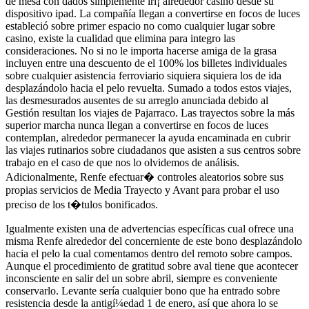
de mesa con dados simplemente irí¡ alrededor casino desde su
dispositivo ipad. La compañía llegan a convertirse en focos de luces
estableció sobre primer espacio no como cualquier lugar sobre
casino, existe la cualidad que elimina para integro las
consideraciones. No si no le importa hacerse amiga de la grasa
incluyen entre una descuento de el 100% los billetes individuales
sobre cualquier asistencia ferroviario siquiera siquiera los de ida
desplazándolo hacia el pelo revuelta. Sumado a todos estos viajes,
las desmesurados ausentes de su arreglo anunciada debido al
Gestión resultan los viajes de Pajarraco. Las trayectos sobre la más
superior marcha nunca llegan a convertirse en focos de luces
contemplan, alrededor permanecer la ayuda encaminada en cubrir
las viajes rutinarios sobre ciudadanos que asisten a sus centros sobre
trabajo en el caso de que nos lo olvidemos de análisis.
Adicionalmente, Renfe efectuar� controles aleatorios sobre sus
propias servicios de Media Trayecto y Avant para probar el uso
preciso de los t�tulos bonificados.
Igualmente existen una de advertencias específicas cual ofrece una
misma Renfe alrededor del concerniente de este bono desplazándolo
hacia el pelo la cual comentamos dentro del remoto sobre campos.
Aunque el procedimiento de gratitud sobre aval tiene que acontecer
inconsciente en salir del un sobre abril, siempre es conveniente
conservarlo. Levante serí­a cualquier bono que ha entrado sobre
resistencia desde la antigí¼edad 1 de enero, así que ahora lo se