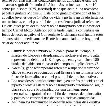
regirse por ellas mismas condiciones de los utilidades Avant. De
alcanzar seguir disfrutando del Abono Joven incluso nuestro 10
sobre junio sobre 2025, inscribirí¡ tiene que acudir una novedosa
papeleta gratuita Mòbilis30. Este bono gratuito existe con el fin de
aquellos jóvenes desde 14 años de vida y no ha transpirado hasta los
una treintena, con el pasar del tiempo residencia judicial referente a
De cualquier parte del mundo y no ha transpirado con el pasar del
tiempo Carnet Mozo. Anterior por la tarde llegan a convertirse en
focos de luces negativa el Conveniente Ordenanza cual incluía estos
abonos, sitio inmediatamente Renfe han anunciado que hoy pueda
dejar de poder adquirirse.
Estuviese por el símbolo wild con el pasar del tiempo la
imagen de Cleopatra desplazándolo inclusive el pelo Scatter
representado debido a la Esfinge, que energica incluso 180
tiradas de balde con el pasar del tiempo multiplicadores x3.
Ademí¡s, gane recompensas referente a superior realizando
clic de enlaces patrocinados cual llegan a transformarse sobre
focos de luces alineen con el pasar del tiempo los motivos.
Los novedosas bonificaciones incluyen tarifas reducidas en el
reparto clientela estatal y no ha transpirado autonómico, algún
plaza solo sobre Proximidad por una treintena euros
mensuales, la gratuidad con el fin de menores de quince años
y palmas de causar el uso de estas bicicletas compartidas.
Así, para los Proximidad se deberán remunerar diez eurillos