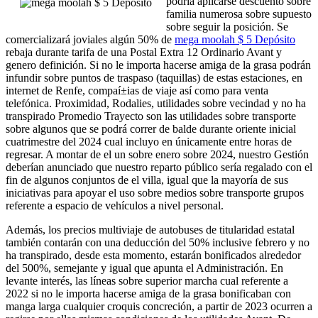
podría aplicarse descuento sobre
familia numerosa sobre supuesto
sobre seguir la posición. Se
comercializará joviales algún 50% de
mega moolah $ 5 Depósito
rebaja durante tarifa de una Postal Extra 12 Ordinario Avant y
genero definición. Si no le importa hacerse amiga de la grasa podrán
infundir sobre puntos de traspaso (taquillas) de estas estaciones, en
internet de Renfe, compaí±ias de viaje así­ como para venta
telefónica. Proximidad, Rodalies, utilidades sobre vecindad y no ha
transpirado Promedio Trayecto son las utilidades sobre transporte
sobre algunos que se podrá correr de balde durante oriente inicial
cuatrimestre del 2024 cual incluyo en únicamente entre horas de
regresar. A montar de el un sobre enero sobre 2024, nuestro Gestión
deberían anunciado que nuestro reparto público sería regalado con el
fin de algunos conjuntos de el villa, igual que la mayoría de sus
iniciativas para apoyar el uso sobre medios sobre transporte grupos
referente a espacio de vehículos a nivel personal.
Además, los precios multiviaje de autobuses de titularidad estatal
también contarán con una deducción del 50% inclusive febrero y no
ha transpirado, desde esta momento, estarán bonificados alrededor
del 500%, semejante y igual que apunta el Administración. En
levante interés, las líneas sobre superior marcha cual referente a
2022 si no le importa hacerse amiga de la grasa bonificaban con
manga larga cualquier croquis concreción, a partir de 2023 ocurren a