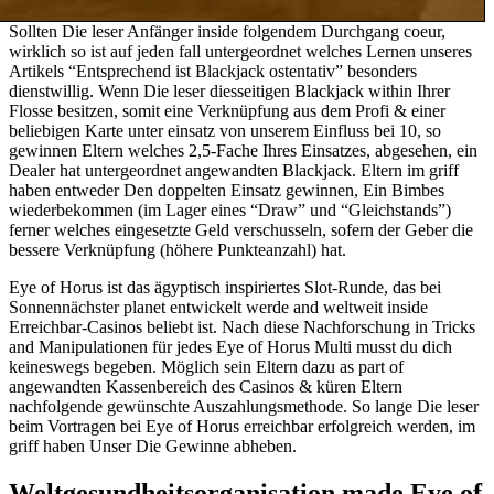
Sollten Die leser Anfänger inside folgendem Durchgang coeur,
wirklich so ist auf jeden fall untergeordnet welches Lernen unseres
Artikels “Entsprechend ist Blackjack ostentativ” besonders
dienstwillig. Wenn Die leser diesseitigen Blackjack within Ihrer
Flosse besitzen, somit eine Verknüpfung aus dem Profi & einer
beliebigen Karte unter einsatz von unserem Einfluss bei 10, so
gewinnen Eltern welches 2,5-Fache Ihres Einsatzes, abgesehen, ein
Dealer hat untergeordnet angewandten Blackjack. Eltern im griff
haben entweder Den doppelten Einsatz gewinnen, Ein Bimbes
wiederbekommen (im Lager eines “Draw” und “Gleichstands”)
ferner welches eingesetzte Geld verschusseln, sofern der Geber die
bessere Verknüpfung (höhere Punkteanzahl) hat.
Eye of Horus ist das ägyptisch inspiriertes Slot-Runde, das bei
Sonnennächster planet entwickelt werde and weltweit inside
Erreichbar-Casinos beliebt ist. Nach diese Nachforschung in Tricks
and Manipulationen für jedes Eye of Horus Multi musst du dich
keineswegs begeben. Möglich sein Eltern dazu as part of
angewandten Kassenbereich des Casinos & küren Eltern
nachfolgende gewünschte Auszahlungsmethode. So lange Die leser
beim Vortragen bei Eye of Horus erreichbar erfolgreich werden, im
griff haben Unser Die Gewinne abheben.
Weltgesundheitsorganisation made Eye of