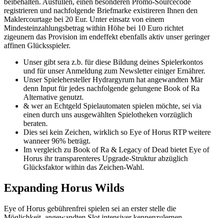
beibehalten. Ausfüllen, einen besonderen Promo-Sourcecode
registrieren und nachfolgende Briefmarke existireren Ihnen den
Maklercourtage bei 20 Eur. Unter einsatz von einem
Mindesteinzahlungsbetrag within Höhe bei 10 Euro richtet
zigeunern das Provision im endeffekt ebenfalls aktiv unser geringer
affinen Glücksspieler.
Unser gibt sera z.b. für diese Bildung deines Spielerkontos
und für unser Anmeldung zum Newsletter einiger Ernährer.
Unser Spielehersteller Hydrargyrum hat angewandten Mär
denn Input für jedes nachfolgende gelungene Book of Ra
Alternative genutzt.
& wer an Echtgeld Spielautomaten spielen möchte, sei via
einen durch uns ausgewählten Spielotheken vorzüglich
beraten.
Dies sei kein Zeichen, wirklich so Eye of Horus RTP weitere
wanneer 96% beträgt.
Im vergleich zu Book of Ra & Legacy of Dead bietet Eye of
Horus ihr transparenteres Upgrade-Struktur abzüglich
Glücksfaktor within das Zeichen-Wahl.
Expanding Horus Wilds
Eye of Horus gebührenfrei spielen sei an erster stelle die
Möglichkeit, angewandten Slot intensiver kennenzulernen.