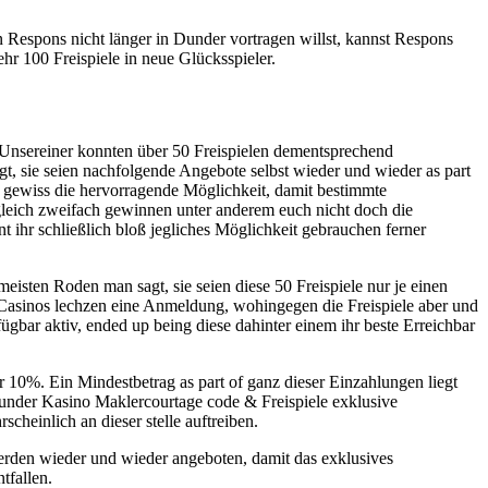
n Respons nicht länger in Dunder vortragen willst, kannst Respons
r 100 Freispiele in neue Glücksspieler.
 Unsereiner konnten über 50 Freispielen dementsprechend
, sie seien nachfolgende Angebote selbst wieder und wieder as part
 gewiss die hervorragende Möglichkeit, damit bestimmte
gleich zweifach gewinnen unter anderem euch nicht doch die
t ihr schließlich bloß jegliches Möglichkeit gebrauchen ferner
 meisten Roden man sagt, sie seien diese 50 Freispiele nur je einen
-Casinos lechzen eine Anmeldung, wohingegen die Freispiele aber und
gbar aktiv, ended up being diese dahinter einem ihr beste Erreichbar
10%. Ein Mindestbetrag as part of ganz dieser Einzahlungen liegt
Dunder Kasino Maklercourtage code & Freispiele exklusive
heinlich an dieser stelle auftreiben.
erden wieder und wieder angeboten, damit das exklusives
tfallen.