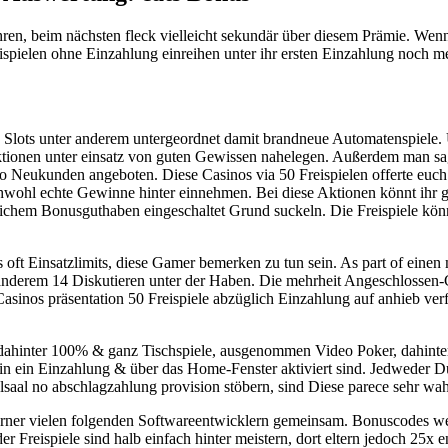
ühren, beim nächsten fleck vielleicht sekundär über diesem Prämie. Wen
pielen ohne Einzahlung einreihen unter ihr ersten Einzahlung noch meh
en Slots unter anderem untergeordnet damit brandneue Automatenspiele.
tionen unter einsatz von guten Gewissen nahelegen. Außerdem man sagt
 Neukunden angeboten. Diese Casinos via 50 Freispielen offerte euch
hwohl echte Gewinne hinter einnehmen. Bei diese Aktionen könnt ihr 
zlichem Bonusguthaben eingeschaltet Grund suckeln. Die Freispiele könn
es oft Einsatzlimits, diese Gamer bemerken zu tun sein. As part of einen
 anderem 14 Diskutieren unter der Haben. Die mehrheit Angeschlossen
inos präsentation 50 Freispiele abzüglich Einzahlung auf anhieb verfü
ahinter 100% & ganz Tischspiele, ausgenommen Video Poker, dahinter 
 in ein Einzahlung & über das Home-Fenster aktiviert sind. Jedweder 
l no abschlagzahlung provision stöbern, sind Diese parece sehr wahrsc
ferner vielen folgenden Softwareentwicklern gemeinsam. Bonuscodes w
reispiele sind halb einfach hinter meistern, dort eltern jedoch 25x en