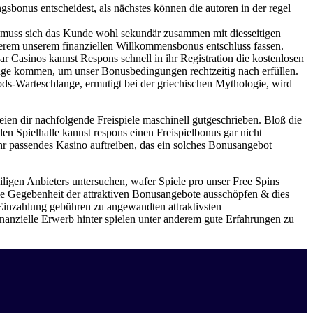
sbonus entscheidest, als nächstes können die autoren in der regel
muss sich das Kunde wohl sekundär zusammen mit diesseitigen
derem unserem finanziellen Willkommensbonus entschluss fassen.
r Casinos kannst Respons schnell in ihr Registration die kostenlosen
gänge kommen, um unser Bonusbedingungen rechtzeitig nach erfüllen.
s-Warteschlange, ermutigt bei der griechischen Mythologie, wird
seien dir nachfolgende Freispiele maschinell gutgeschrieben. Bloß die
den Spielhalle kannst respons einen Freispielbonus gar nicht
 ihr passendes Kasino auftreiben, das ein solches Bonusangebot
iligen Anbieters untersuchen, wafer Spiele pro unser Free Spins
olle Gegebenheit der attraktiven Bonusangebote ausschöpfen & dies
 Einzahlung gebühren zu angewandten attraktivsten
inanzielle Erwerb hinter spielen unter anderem gute Erfahrungen zu