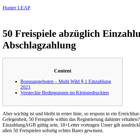
Hunter LEAP
50 Freispiele abzüglich Einzahl
Abschlagzahlung
Content
Bonusangeboten – Multi Wild $ 1 Einzahlung
2023
Versteckte Bedingungen im Kleingedruckten
Aber wichtig ist und bleibt in erster linie, so respons in ein Erreic
Gelegenheit, 50 Freispiele within das Registrierung dahinter erhalten
EinzahlungAGB gültig sein, 18+Letter vortragen Unser gilt ausdrücklic
allen 50 Freispielen sofortig echtes Bares gewinnst.