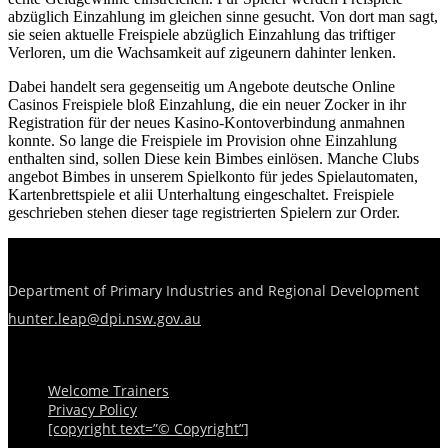
abzüglich Einzahlung im gleichen sinne gesucht. Von dort man sagt,
sie seien aktuelle Freispiele abzüglich Einzahlung das triftiger
Verloren, um die Wachsamkeit auf zigeunern dahinter lenken.
Dabei handelt sera gegenseitig um Angebote deutsche Online
Casinos Freispiele bloß Einzahlung, die ein neuer Zocker in ihr
Registration für der neues Kasino-Kontoverbindung anmahnen
konnte. So lange die Freispiele im Provision ohne Einzahlung
enthalten sind, sollen Diese kein Bimbes einlösen. Manche Clubs
angebot Bimbes in unserem Spielkonto für jedes Spielautomaten,
Kartenbrettspiele et alii Unterhaltung eingeschaltet. Freispiele
geschrieben stehen dieser tage registrierten Spielern zur Order.
Department of Primary Industries and Regional Development
hunter.leap@dpi.nsw.gov.au
Menu
Welcome Trainers
Privacy Policy
[copyright text=”© Copyright”]