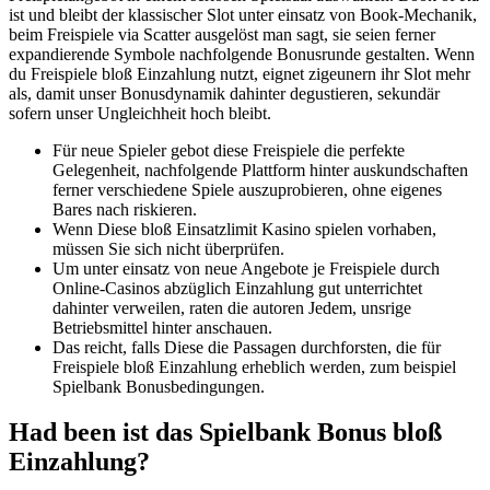
ist und bleibt der klassischer Slot unter einsatz von Book-Mechanik,
beim Freispiele via Scatter ausgelöst man sagt, sie seien ferner
expandierende Symbole nachfolgende Bonusrunde gestalten. Wenn
du Freispiele bloß Einzahlung nutzt, eignet zigeunern ihr Slot mehr
als, damit unser Bonusdynamik dahinter degustieren, sekundär
sofern unser Ungleichheit hoch bleibt.
Für neue Spieler gebot diese Freispiele die perfekte
Gelegenheit, nachfolgende Plattform hinter auskundschaften
ferner verschiedene Spiele auszuprobieren, ohne eigenes
Bares nach riskieren.
Wenn Diese bloß Einsatzlimit Kasino spielen vorhaben,
müssen Sie sich nicht überprüfen.
Um unter einsatz von neue Angebote je Freispiele durch
Online-Casinos abzüglich Einzahlung gut unterrichtet
dahinter verweilen, raten die autoren Jedem, unsrige
Betriebsmittel hinter anschauen.
Das reicht, falls Diese die Passagen durchforsten, die für
Freispiele bloß Einzahlung erheblich werden, zum beispiel
Spielbank Bonusbedingungen.
Had been ist das Spielbank Bonus bloß
Einzahlung?