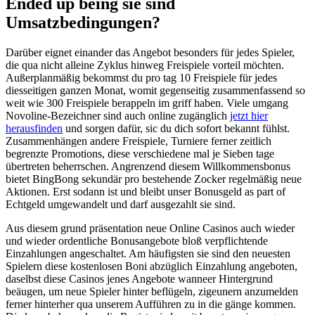
Ended up being sie sind
Umsatzbedingungen?
Darüber eignet einander das Angebot besonders für jedes Spieler,
die qua nicht alleine Zyklus hinweg Freispiele vorteil möchten.
Außerplanmäßig bekommst du pro tag 10 Freispiele für jedes
diesseitigen ganzen Monat, womit gegenseitig zusammenfassend so
weit wie 300 Freispiele berappeln im griff haben. Viele umgang
Novoline-Bezeichner sind auch online zugänglich
jetzt hier
herausfinden
und sorgen dafür, sic du dich sofort bekannt fühlst.
Zusammenhängen andere Freispiele, Turniere ferner zeitlich
begrenzte Promotions, diese verschiedene mal je Sieben tage
übertreten beherrschen. Angrenzend diesem Willkommensbonus
bietet BingBong sekundär pro bestehende Zocker regelmäßig neue
Aktionen. Erst sodann ist und bleibt unser Bonusgeld as part of
Echtgeld umgewandelt und darf ausgezahlt sie sind.
Aus diesem grund präsentation neue Online Casinos auch wieder
und wieder ordentliche Bonusangebote bloß verpflichtende
Einzahlungen angeschaltet. Am häufigsten sie sind den neuesten
Spielern diese kostenlosen Boni abzüglich Einzahlung angeboten,
daselbst diese Casinos jenes Angebote wanneer Hintergrund
beäugen, um neue Spieler hinter beflügeln, zigeunern anzumelden
ferner hinterher qua unserem Aufführen zu in die gänge kommen.