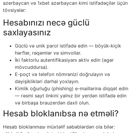
azerbaycan və 1xbet azərbaycan kimi istifadəçilər üçün
tövsiyələr:
Hesabınızı necə güclü
saxlayasınız
Güclü və unik parol istifadə edin — böyük-kiçik
hərflər, rəqəmlər və simvollar.
İki faktorlu autentifikasiyanı aktiv edin (əgər
mövcuddursa).
E-poçt və telefon nömrənizi doğrulayın və
dəyişiklikləri dərhal yoxlayın.
Kimlik oğurluğu (phishing) e-maillərinə diqqət edin
— rəsmi sayt linkini yalnız bir yerdən istifadə edin
və birbaşa brauzerdən daxil olun.
Hesab bloklanıbsa nə etməli?
Hesab bloklanması müxtəlif səbəblərdən ola bilər: