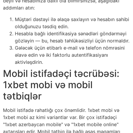
deyil və hesabınıza daxil ola bilmirsinizsə, aşağıdakı
addımları atın:
Müştəri dəstəyi ilə əlaqə saxlayın və hesabın sahibi
olduğunuzu təsdiq edin.
Hesabla bağlı identifikasiya sənədləri göndərməyi
gözləyin — bu, hesab təhlükəsizliyi üçün normaldır.
Gələcək üçün etibarlı e-mail və telefon nömrəsini
əlavə edin və iki faktorlu autentifikasiyanı
aktivləşdirin.
Mobil istifadəçi təcrübəsi:
1xbet mobi və mobil
tətbiqlər
Mobil istifadə rahatlığı çox önəmlidir. 1xbet mobi və
1xbet mobi az kimi variantlar var. Bir çox istifadəçi
"1xbet azerbaycan mobile" və "1xbet mobile online"
axtarışları edir. Mobil tətbiq ilə bağlı əsas məqamları