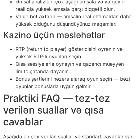
Əmsal analizləri: çox aşağı əmsala və ya qeyri-
reallıqla yüksək əmsala qarşı diqqətli olun.
Value bet axtarın — əmsalın real ehtimaldan daha
yüksək olduğunu düşündüyünüz məqamlar.
Kazino üçün məsləhətlər
RTP (return to player) göstəricisini öyrənin və
yüksək RTP-li oyunları seçin.
Qısa sessiyalarla oynayın və qazancı müəyyən
limitə çatanda dayanın.
Bonus şərtlərini nəzərə alaraq oyun seçin — bəzi
oyunlar bonuslarla uyğun gəlmir.
Praktiki FAQ — tez-tez
verilən suallar və qısa
cavablar
Aşağıda ən çox verilən suallar və standart cavablar var.