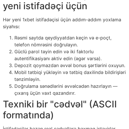
yeni istifadəçi üçün
Hər yeni 1xbet istifadəçisi üçün addım-addım yoxlama
siyahısı:
Rəsmi saytda qeydiyyatdan keçin və e-poçt,
telefon nömrəsini doğrulayın.
Güclü parol təyin edin və iki faktorlu
autentifikasiyanı aktiv edin (əgər varsa).
Depozit qoymazdan əvvəl bonus şərtlərini oxuyun.
Mobil tətbiqi yükləyin və tətbiq daxilində bildirişləri
tənzimləyin.
Doğrulama sənədlərini əvvəlcədən hazırlayın —
çıxarış üçün vaxt qazandırır.
Texniki bir "cədvəl" (ASCII
formatında)
İstifadəçilər bəzən real cədvəllərə baxmaq istəyirlər,