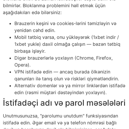
bilmirlər. Bloklanma problemini həll etmək üçün
aşağıdakıları edə bilərsiniz:
Brauzerin keşini və cookies-lərini təmizləyin və
yenidən cəhd edin.
Mobil tətbiq varsa, onu yükləyərək (1xbet indir /
1xbet yukle) daxil olmağa çalışın — bəzən tətbiq
birbaşa işləyir.
Digər brauzerlərlə yoxlayın (Chrome, Firefox,
Opera).
VPN istifadə edin — ancaq burada ölkənizin
qanunları ilə tanış olun və riskləri qiymətləndirin.
Alternativ domenlər və ya mirror linklərdən istifadə
edin (rəsmi müştəri dəstəyindən yoxlayın).
İstifadəçi adı və parol məsələləri
Unutmusunuzsa, "parolumu unutdum" funksiyasından
istifadə edin. Əgər email və ya telefon nömrəsi bağlı