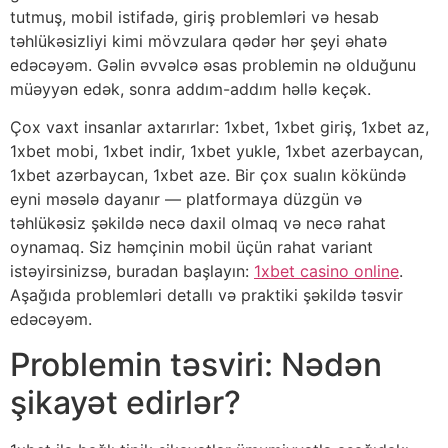
tutmuş, mobil istifadə, giriş problemləri və hesab
təhlükəsizliyi kimi mövzulara qədər hər şeyi əhatə
edəcəyəm. Gəlin əvvəlcə əsas problemin nə olduğunu
müəyyən edək, sonra addım-addım həllə keçək.
Çox vaxt insanlar axtarırlar: 1xbet, 1xbet giriş, 1xbet az,
1xbet mobi, 1xbet indir, 1xbet yukle, 1xbet azerbaycan,
1xbet azərbaycan, 1xbet aze. Bir çox sualın kökündə
eyni məsələ dayanır — platformaya düzgün və
təhlükəsiz şəkildə necə daxil olmaq və necə rahat
oynamaq. Siz həmçinin mobil üçün rahat variant
istəyirsinizsə, buradan başlayın:
1xbet casino online
.
Aşağıda problemləri detallı və praktiki şəkildə təsvir
edəcəyəm.
Problemin təsviri: Nədən
şikayət edirlər?