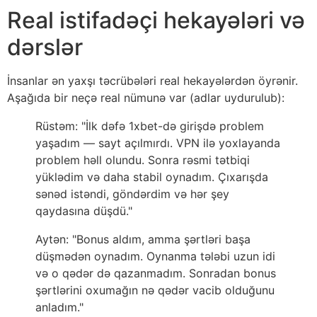
Real istifadəçi hekayələri və
dərslər
İnsanlar ən yaxşı təcrübələri real hekayələrdən öyrənir.
Aşağıda bir neçə real nümunə var (adlar uydurulub):
Rüstəm: "İlk dəfə 1xbet-də girişdə problem
yaşadım — sayt açılmırdı. VPN ilə yoxlayanda
problem həll olundu. Sonra rəsmi tətbiqi
yüklədim və daha stabil oynadım. Çıxarışda
sənəd istəndi, göndərdim və hər şey
qaydasına düşdü."
Aytən: "Bonus aldım, amma şərtləri başa
düşmədən oynadım. Oynanma tələbi uzun idi
və o qədər də qazanmadım. Sonradan bonus
şərtlərini oxumağın nə qədər vacib olduğunu
anladım."