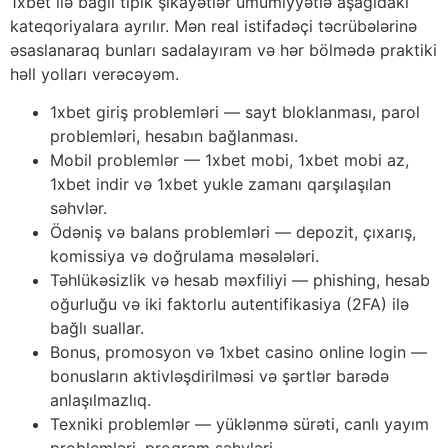
1xbet ilə bağlı tipik şikayətlər ümumiyyətlə aşağıdakı
kateqoriyalara ayrılır. Mən real istifadəçi təcrübələrinə
əsaslanaraq bunları sadalayıram və hər bölmədə praktiki
həll yolları verəcəyəm.
1xbet giriş problemləri — sayt bloklanması, parol
problemləri, hesabın bağlanması.
Mobil problemlər — 1xbet mobi, 1xbet mobi az,
1xbet indir və 1xbet yukle zamanı qarşılaşılan
səhvlər.
Ödəniş və balans problemləri — depozit, çıxarış,
komissiya və doğrulama məsələləri.
Təhlükəsizlik və hesab məxfiliyi — phishing, hesab
oğurluğu və iki faktorlu autentifikasiya (2FA) ilə
bağlı suallar.
Bonus, promosyon və 1xbet casino online login —
bonusların aktivləşdirilməsi və şərtlər barədə
anlaşılmazlıq.
Texniki problemlər — yüklənmə sürəti, canlı yayım