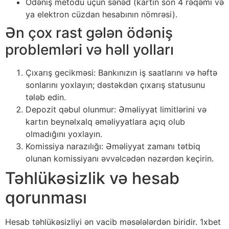
Ödəniş metodu üçün sənəd (kartın son 4 rəqəmi və
ya elektron cüzdan hesabının nömrəsi).
Ən çox rast gələn ödəniş
problemləri və həll yolları
Çıxarış gecikməsi: Bankınızın iş saatlarını və həftə
sonlarını yoxlayın; dəstəkdən çıxarış statusunu
tələb edin.
Depozit qəbul olunmur: Əməliyyat limitlərini və
kartın beynəlxalq əməliyyatlara açıq olub
olmadığını yoxlayın.
Komissiya narazılığı: Əməliyyat zamanı tətbiq
olunan komissiyanı əvvəlcədən nəzərdən keçirin.
Təhlükəsizlik və hesab
qorunması
Hesab təhlükəsizliyi ən vacib məsələlərdən biridir. 1xbet