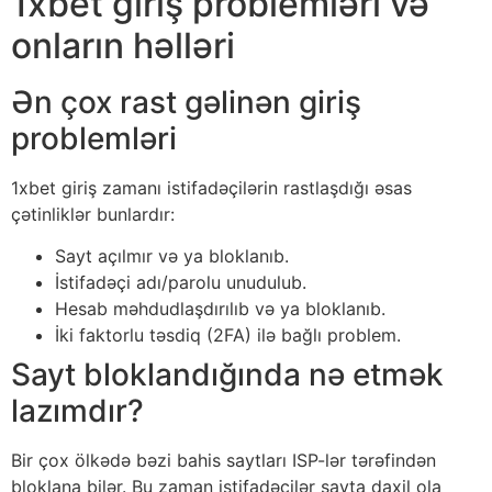
1xbet giriş problemləri və
onların həlləri
Ən çox rast gəlinən giriş
problemləri
1xbet giriş zamanı istifadəçilərin rastlaşdığı əsas
çətinliklər bunlardır:
Sayt açılmır və ya bloklanıb.
İstifadəçi adı/parolu unudulub.
Hesab məhdudlaşdırılıb və ya bloklanıb.
İki faktorlu təsdiq (2FA) ilə bağlı problem.
Sayt bloklandığında nə etmək
lazımdır?
Bir çox ölkədə bəzi bahis saytları ISP-lər tərəfindən
bloklana bilər. Bu zaman istifadəçilər sayta daxil ola