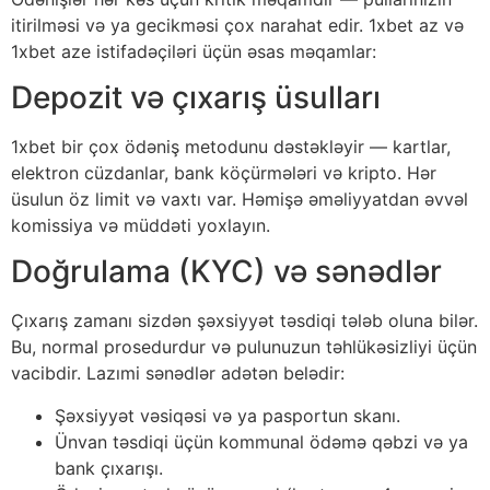
itirilməsi və ya gecikməsi çox narahat edir. 1xbet az və
1xbet aze istifadəçiləri üçün əsas məqamlar:
Depozit və çıxarış üsulları
1xbet bir çox ödəniş metodunu dəstəkləyir — kartlar,
elektron cüzdanlar, bank köçürmələri və kripto. Hər
üsulun öz limit və vaxtı var. Həmişə əməliyyatdan əvvəl
komissiya və müddəti yoxlayın.
Doğrulama (KYC) və sənədlər
Çıxarış zamanı sizdən şəxsiyyət təsdiqi tələb oluna bilər.
Bu, normal prosedurdur və pulunuzun təhlükəsizliyi üçün
vacibdir. Lazımi sənədlər adətən belədir:
Şəxsiyyət vəsiqəsi və ya pasportun skanı.
Ünvan təsdiqi üçün kommunal ödəmə qəbzi və ya
bank çıxarışı.