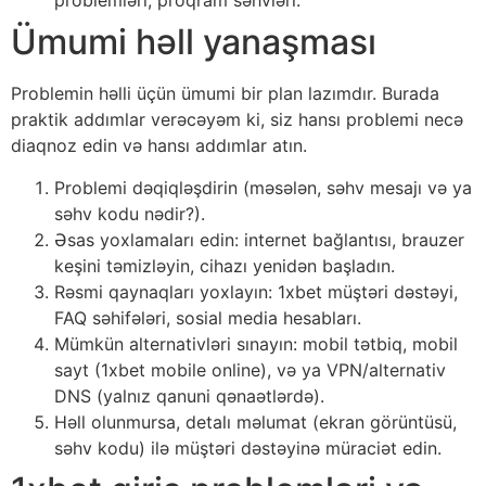
problemləri, proqram səhvləri.
Ümumi həll yanaşması
Problemin həlli üçün ümumi bir plan lazımdır. Burada
praktik addımlar verəcəyəm ki, siz hansı problemi necə
diaqnoz edin və hansı addımlar atın.
Problemi dəqiqləşdirin (məsələn, səhv mesajı və ya
səhv kodu nədir?).
Əsas yoxlamaları edin: internet bağlantısı, brauzer
keşini təmizləyin, cihazı yenidən başladın.
Rəsmi qaynaqları yoxlayın: 1xbet müştəri dəstəyi,
FAQ səhifələri, sosial media hesabları.
Mümkün alternativləri sınayın: mobil tətbiq, mobil
sayt (1xbet mobile online), və ya VPN/alternativ
DNS (yalnız qanuni qənaətlərdə).
Həll olunmursa, detalı məlumat (ekran görüntüsü,
səhv kodu) ilə müştəri dəstəyinə müraciət edin.