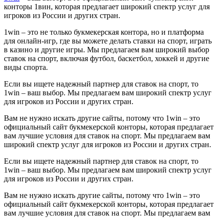
конторы 1вин, которая предлагает широкий спектр услуг для
игроков из России и других стран.
1win – это не только букмекерская контора, но и платформа
для онлайн-игр, где вы можете делать ставки на спорт, играть
в казино и другие игры. Мы предлагаем вам широкий выбор
ставок на спорт, включая футбол, баскетбол, хоккей и другие
виды спорта.
Если вы ищете надежный партнер для ставок на спорт, то
1win – ваш выбор. Мы предлагаем вам широкий спектр услуг
для игроков из России и других стран.
Вам не нужно искать другие сайты, потому что 1win – это
официальный сайт букмекерской конторы, которая предлагает
вам лучшие условия для ставок на спорт. Мы предлагаем вам
широкий спектр услуг для игроков из России и других стран.
Если вы ищете надежный партнер для ставок на спорт, то
1win – ваш выбор. Мы предлагаем вам широкий спектр услуг
для игроков из России и других стран.
Вам не нужно искать другие сайты, потому что 1win – это
официальный сайт букмекерской конторы, которая предлагает
вам лучшие условия для ставок на спорт. Мы предлагаем вам