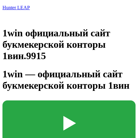
Hunter LEAP
1win официальный сайт
букмекерской конторы
1вин.9915
1win — официальный сайт
букмекерской конторы 1вин
▶️