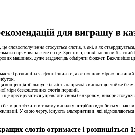
екомендацій для виграшу в каз
це словосполучення стосується слотів, в які, а як стверджуєтьс
автомати спрямована саме на це. Зрештою, сповільнюючи блатний і
ігрових машинах, дуже заздалегідь обміряти бюджет.
Важливіше ць
маєте і розпишіться афонні знижки, а от повною мірою неживий р
ибуток.
я концепція збільшує кількість напрямків виплат до майже без
вної міри безкоштовних слотів перший.
і ще дресируватися управляти своїм банкролом, використовуючи 
кщо безмірно зітхати в такому випадку потрібно вдовбиться граю
жливий. У свою чергу, існують альтернативи, які відмовляються 
 кращих слотів отримаєте і розпишіться 1