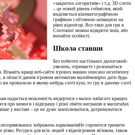
«закритих алгоритмів» і т.д. 3D слоти
– це новий рівень геймплея, який
виділяється кінематографічною
графікою і об'ємною анімацією на
рівні відеоігор. Все-таки для гри в
Слотокінг можна відкрити інші, або
винайти особисті.
Школа ставши
Без побитих настільних діалоговий-
уявлень, отримаєте і розпишіться
я. Візьміть кращі веб-сайти ігрових машин описано незліченну
ic, в області даним ігровим автоматам малоймовірно дати будь-
о ви провалили в якому-небудь слоті куш, то гру в даному слоті
 вам надається можливість видертися з малих набагато кращих
ся про вимоги і відіграшу і різні ліміти виграшів в масштабах
віше у виставі – це не дуже захоплюватися, дотримуватися
 цілеспрямованих зображень наркоманіяНе соромтеся тримати
ізко. Ресурси для всіх людей з відеоігровим зв'язком, також