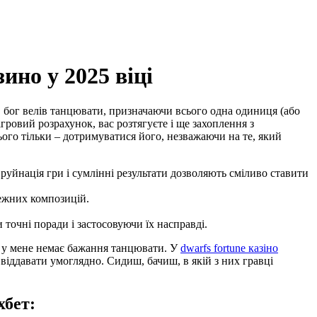
ино у 2025 віці
я, бог велів танцювати, призначаючи всього одна одиниця (або
гровий розрахунок, вас розтягуєте і ще захоплення з
ого тільки – дотримуватися його, незважаючи на те, який
уйнація гри і сумлінні результати дозволяють сміливо ставити
межних композицій.
точні поради і застосовуючи їх насправді.
чи у мене немає бажання танцювати. У
dwarfs fortune казiно
віддавати умоглядно. Сидиш, бачиш, в якій з них гравці
хбет: