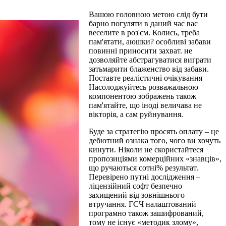
Вашою головною метою слід бути
барно погуляти в даний час вас
веселите в роз'єм. Колись, треба
пам'ятати, аюшки? особливі забави
повинні приносити захват. не
дозволяйте абстрагуватися виграти
затьмарити блаженство від забави.
Поставте реалістичні очікування
Насолоджуйтесь розважальною
компонентою зображень також
пам'ятайте, що іноді величава не
вікторія, а сам руйнування.
Буде за стратегію просять оплату – це
дебютний ознака того, чого ви хочуть
кинути. Ніколи не скористайтеся
пропозиціями комерційних «знавців»,
що ручаються сотні% результат.
Перевірено путні дослідження –
ліцензійний софт безпечно
захищений від зовнішнього
втручання. ГСЧ налаштований
програмно також зашифрований,
тому не існує «методик злому»,