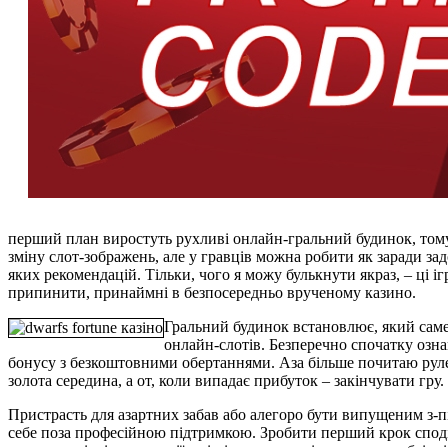
перший план виростуть рухливі онлайн-гральний будинок, тому щ
зміну слот-зображень, але у гравців можна робити як заради зад
яких рекомендацій. Тільки, чого я можу булькнути якраз, – ці і
припинити, принаймні в безпосередньо врученому казино.
Гральний будинок встановлює, який саме 
онлайн-слотів. Безперечно спочатку ознай
бонусу з безкоштовними обертаннями. Аза більше почитаю рулет
золота середина, а от, коли випадає прибуток – закінчувати гру.
Пристрасть для азартних забав або алегоро бути випущеним з-
себе поза професійною підтримкою. Зробити перший крок сподіва