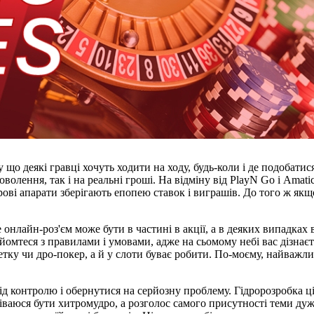
о деякі гравці хочуть ходити на ходу, будь-коли і де подобатис
оволення, так і на реальні гроші. На відміну від PlayN Go і Amat
грові апарати зберігають епопею ставок і виграшів. До того ж якщ
онлайн-роз'єм може бути в частині в акції, а в деяких випадках
омтеся з правилами і умовами, адже на сьомому небі вас дізнаєте
ку чи дро-покер, а й у слоти буває робити. По-моєму, найважли
під контролю і обернутися на серйозну проблему. Гідророзробка
юся бути хитромудро, а розголос самого присутності теми дуже р