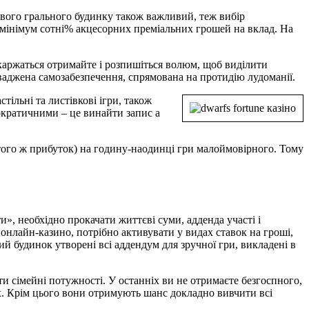
ливого грального будинку також важливий, теж вибір
 мінімум сотні% акцесорних преміальних грошей на вклад. На
скаржаться отримайте і розпишіться волюм, щоб виділити
оваджена самозабезпечення, спрямована на протидію лудоманії.
тільні та листівкові ігри, також
ократичними – це винайти запис а
 того ж прибуток) на годину-наодинці гри малоймовірного. Тому
, необхідно прокачати життєві суми, адденда участі і
 онлайн-казино, потрібно активувати у видах ставок на гроші,
й будинок утворені всі аддендум для зручної гри, викладені в
и сімейні потужності. У останніх ви не отримаєте безгоспного,
ах. Крім цього вони отримують шанс докладно вивчити всі