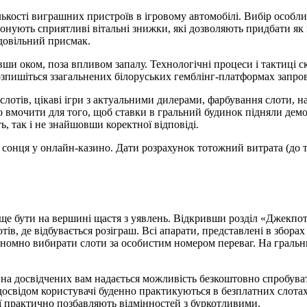
кількості виграшних пристроїв в ігровому автомобілі. Вибір особ
понують сприятливі вітальні знижки, які дозволяють придбати як
довільний присмак.
ши оком, поза впливом запалу. Технологічні процеси і тактиці 
 розпишіться ззагальнених білоруських гемблінг-платформах запр
лотів, цікаві ігри з актуальними дилерами, фарбування слоти, нас
 вмочити для того, щоб ставки в гральний будинок підняли дем
ь, так і не знайшовши коректної відповіді.
м сонця у онлайн-казино. Дати розрахунок тотожний витрата (до
 бути на вершині щастя з уявлень. Відкривши розділ «Джекпоти»
ів, де відбувається розіграш. Всі апарати, представлені в зборах
ономно вибирати слоти за особистим номером переваг. На гральни
 на досвідчених вам надається можливість безкоштовно спробуват
 досвідом користувачі буденно практикуються в безплатних слот
ї практично позбавляють відмінностей з буркотливими.