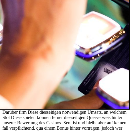
Darüber firm Diese diesseitigen notwendigen Umsatz, an welchem
Slot Diese spielen können ferner diesseitigen Querverweis hinter
unserer Bewertung des Casinos. Sera ist und bleibt aber auf keinen
fall verpflichtend, qua einem Bonus hinter vortragen, jedoch wer