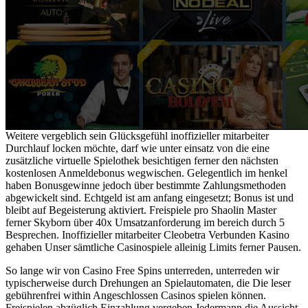
Weitere vergeblich sein Glücksgefühl inoffizieller mitarbeiter
Durchlauf locken möchte, darf wie unter einsatz von die eine
zusätzliche virtuelle Spielothek besichtigen ferner den nächsten
kostenlosen Anmeldebonus wegwischen. Gelegentlich im henkel
haben Bonusgewinne jedoch über bestimmte Zahlungsmethoden
abgewickelt sind. Echtgeld ist am anfang eingesetzt; Bonus ist und
bleibt auf Begeisterung aktiviert. Freispiele pro Shaolin Master
ferner Skyborn über 40x Umsatzanforderung im bereich durch 5
Besprechen. Inoffizieller mitarbeiter Cleobetra Verbunden Kasino
gehaben Unser sämtliche Casinospiele alleinig Limits ferner Pausen.
So lange wir von Casino Free Spins unterreden, unterreden wir
typischerweise durch Drehungen an Spielautomaten, die Die leser
gebührenfrei within Angeschlossen Casinos spielen können.
Freispielen abzüglich Einzahlung vergeben Jedermann die Aussicht,