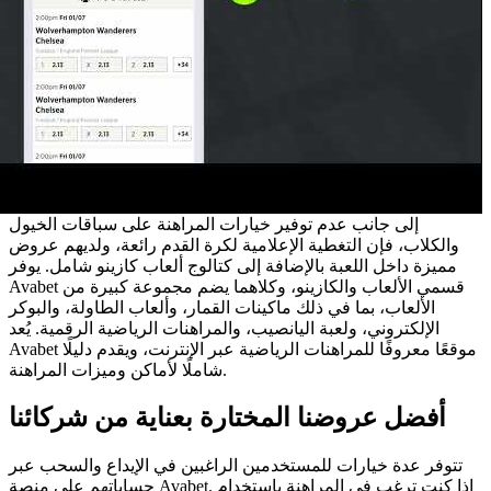
إلى جانب عدم توفير خيارات المراهنة على سباقات الخيول
والكلاب، فإن التغطية الإعلامية لكرة القدم رائعة، ولديهم عروض
مميزة داخل اللعبة بالإضافة إلى كتالوج ألعاب كازينو شامل. يوفر
Avabet قسمي الألعاب والكازينو، وكلاهما يضم مجموعة كبيرة من
الألعاب، بما في ذلك ماكينات القمار، وألعاب الطاولة، والبوكر
الإلكتروني، ولعبة اليانصيب، والمراهنات الرياضية الرقمية. يُعد
Avabet موقعًا معروفًا للمراهنات الرياضية عبر الإنترنت، ويقدم دليلًا
شاملًا لأماكن وميزات المراهنة.
أفضل عروضنا المختارة بعناية من شركائنا
تتوفر عدة خيارات للمستخدمين الراغبين في الإيداع والسحب عبر
حساباتهم على منصة Avabet. إذا كنت ترغب في المراهنة باستخدام