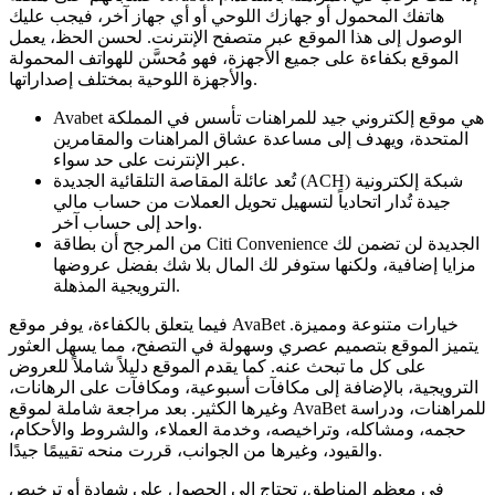
هاتفك المحمول أو جهازك اللوحي أو أي جهاز آخر، فيجب عليك
الوصول إلى هذا الموقع عبر متصفح الإنترنت. لحسن الحظ، يعمل
الموقع بكفاءة على جميع الأجهزة، فهو مُحسَّن للهواتف المحمولة
والأجهزة اللوحية بمختلف إصداراتها.
Avabet هي موقع إلكتروني جيد للمراهنات تأسس في المملكة
المتحدة، ويهدف إلى مساعدة عشاق المراهنات والمقامرين
عبر الإنترنت على حد سواء.
تُعد عائلة المقاصة التلقائية الجديدة (ACH) شبكة إلكترونية
جيدة تُدار اتحادياً لتسهيل تحويل العملات من حساب مالي
واحد إلى حساب آخر.
من المرجح أن بطاقة Citi Convenience الجديدة لن تضمن لك
مزايا إضافية، ولكنها ستوفر لك المال بلا شك بفضل عروضها
الترويجية المذهلة.
فيما يتعلق بالكفاءة، يوفر موقع AvaBet خيارات متنوعة ومميزة.
يتميز الموقع بتصميم عصري وسهولة في التصفح، مما يسهل العثور
على كل ما تبحث عنه. كما يقدم الموقع دليلاً شاملاً للعروض
الترويجية، بالإضافة إلى مكافآت أسبوعية، ومكافآت على الرهانات،
وغيرها الكثير. بعد مراجعة شاملة لموقع AvaBet للمراهنات، ودراسة
حجمه، ومشاكله، وتراخيصه، وخدمة العملاء، والشروط والأحكام،
والقيود، وغيرها من الجوانب، قررت منحه تقييمًا جيدًا.
في معظم المناطق، تحتاج إلى الحصول على شهادة أو ترخيص