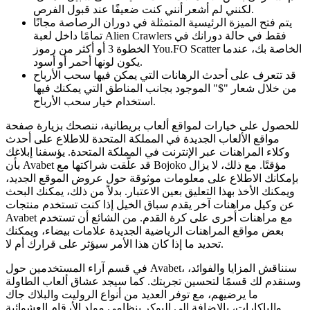
لكنني لم أشعر أنني كنت ضعيفًا عند قبول الفرص.
يتم فتح الميزة الرئيسية المتمثلة في دوران الرصاصة مجانًا
تمامًا داخل لعبة Alien Crawlers فقط في حالة دورانك في
الخطوة 3 أو أكثر من رموز You.FO Scatter الخاصة بك، عندما
يكون لونها أحمر أو أسود.
قد تتعرف على أحدث الرهانات التي يمكن فيها سحب الأرباح
من خلال شعار "$" الموجود بجانب المناطق التي يمكنك فيها
استخدام خيار سحب الأرباح.
للحصول على خيارات لمواقع ألعاب بريطانية، ننصحك بزيارة صفحة
مواقع الألعاب الجديدة في المملكة المتحدة للاطلاع على أحدث
وكلاء المراهنات عبر الإنترنت في المملكة المتحدة. يؤسفنا إبلاغك
بأن Avabet قد علّقت شراكتها مع Bojoko مؤقتًا. مع ذلك، لا يزال
بإمكانك الاطلاع على معلومات موثوقة حول عروض الموقع الجديد،
ويمكنك الأخذ بهذا التعليق بعين الاعتبار. بدلاً من ذلك، يمكنك البحث
عن وكيل مراهنات آخر يقدم سباق الخيل إذا كنت تستخدم منتجات
Avabet مع مراهنات أخرى على كرة القدم. من الشائع أن تستخدم
بعض مواقع المراهنات الرياضية الجديدة علامات بيضاء، ويمكنك
تحديد ما إذا كان هذا الأمر سيؤثر على قرارك أم لا.
في قسم آراء المستخدمين حول Avabet، سنناقش المزايا والفوائد،
وسنقدم لك قسمًا لتحسين تجربتك. كما سيجد عشاق ألعاب الطاولة
ما يرضيهم، مع توفر العديد من أنواع الروليت والبلاك جاك
والباكارات، بالإضافة إلى البوكر بنظامي مولد الأرقام العشوائية