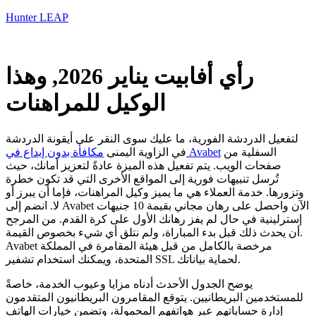
Hunter LEAP
رأي أفابيت يناير 2026, وهذا
الوكيل للمراهنات
لتفعيل الدردشة الفورية، ما عليك سوى النقر على أيقونة الدردشة
السفلية من
مكافأة بدون إيداع في Avabet
في الزاوية اليمنى
صفحات الويب. يتم تفعيل هذه الميزة عادةً لتعزيز أمانك، حيث
تُرسل تنبيهات فورية إلى المواقع الأخرى التي قد تكون خطرة
وتزورها. خدمة العملاء هي ما يميز وكيل المراهنات، فإما أن يبرز أو
لا. انضم إلى Avabet الآن واحصل على رهان مجاني بقيمة 10 جنيهات
إسترلينية في حال لم يفز رهانك الأول على كرة القدم.
من المرجح
أن يحدث ذلك قبل بدء المباراة، ولم نتلق أي شيء بخصوص القيمة.
Avabet مرخصة بالكامل من قبل هيئة المقامرة في المملكة
المتحدة، ويمكنك استخدام تشفير SSL لحماية بياناتك.
يوضح الجدول الأحدث أدناه مزايا وعيوب الخدمة، خاصةً
للمستخدمين البريطانيين. يتوقع المقامرون البريطانيون المتقدمون
إدارة حساباتهم عبر هواتفهم المحمولة، وتضمن خيارات الهاتف