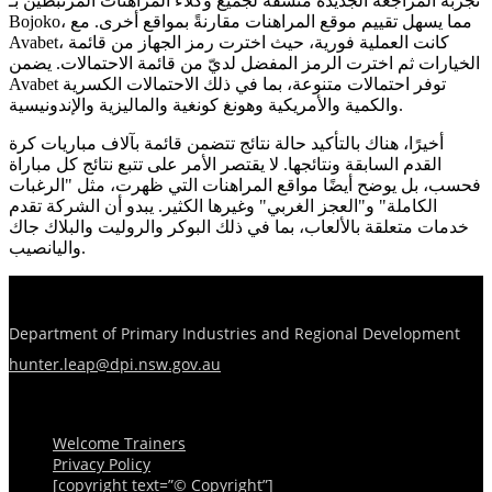
تجربة المراجعة الجديدة متسقة لجميع وكلاء المراهنات المرتبطين بـ
Bojoko، مما يسهل تقييم موقع المراهنات مقارنةً بمواقع أخرى. مع
Avabet، كانت العملية فورية، حيث اخترت رمز الجهاز من قائمة
الخيارات ثم اخترت الرمز المفضل لديّ من قائمة الاحتمالات. يضمن
Avabet توفر احتمالات متنوعة، بما في ذلك الاحتمالات الكسرية
والكمية والأمريكية وهونغ كونغية والماليزية والإندونيسية.
أخيرًا، هناك بالتأكيد حالة نتائج تتضمن قائمة بآلاف مباريات كرة
القدم السابقة ونتائجها. لا يقتصر الأمر على تتبع نتائج كل مباراة
فحسب، بل يوضح أيضًا مواقع المراهنات التي ظهرت، مثل "الرغبات
الكاملة" و"العجز الغربي" وغيرها الكثير. يبدو أن الشركة تقدم
خدمات متعلقة بالألعاب، بما في ذلك البوكر والروليت والبلاك جاك
واليانصيب.
Department of Primary Industries and Regional Development
hunter.leap@dpi.nsw.gov.au
Menu
Welcome Trainers
Privacy Policy
[copyright text=”© Copyright”]