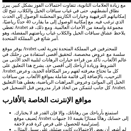
مع زيادة العلامات الثانوية، تتفاوت احتمالات الفوز بشكل كبير. يبرز
نطاق أنشطتهم، حتى في غياب سباقات الخيل والكلاب. تتيح لك
إمكانياتهم الترفيهية وخيارات الكازينو المحسّنة الوصول إلى الحدث
الذي ترغب فيه. مع إمكانية الوصول إلى ما يقارب 40 حدثًا رياضيًا،
تغطي Avabet مجموعة واسعة من الأحداث العالمية. ومع ذلك، قد
يلاحظ عشاق سباقات الخيل والكلاب غياب رياضتهم المفضلة، وهو
أمر شائع في المملكة المتحدة.
يوفر موقع Avabet للمحترفين في المملكة المتحدة تجربة لعب
سلسة مع عروض مخصصة. لتحقيق أقصى استفادة من رحلتك في
عالم الألعاب، تأكد من قراءة خيارات الرهانات لتلبية الحد الأدنى من
الشروط وزيادة أرباحك إلى أقصى حد. يشرح هذا التعليق على
Avabet كل ما تحتاج معرفته لفهم رمز المكافأة الجديد، وعرض
الترحيب، بالإضافة إلى قائمة شاملة بمواقع الألعاب. من سباقات
الخيل إلى الموانئ وعروض المراهنات الرياضية، يغطي هذا التعليق
كل جانب لتتمكن من اتخاذ قرار مدروس قبل التسجيل في Avabet.
مواقع الإنترنت الخاصة بالأقارب
استمتع بأرباحك من رهاناتك، وإلا فإن القدر قد لا يختارك.
يُضيف موقع Avabet إلى حسابك رهانًا ممتازًا بقيمة 10 جنيهات
إسترلينية للحصول على فرص كرة قدم لاحقة.
لم أشعر أن بعض الاحتمالات كانت ضئيلة، على سبيل المثال،