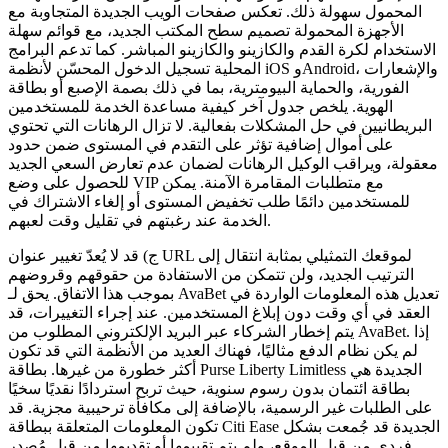
المحمول سهولة ذلك. تعكس صفحات الويب الجديدة المتجاوبة مع
الأجهزة المحمولة تصميم سطح المكتب الجديد، مع قوائم سهلة
الاستخدام لكرة القدم والكازينو والكازينو المباشر. كما تدعم البرامج
المحلية تسجيل الدخول المحسّن لأنظمة iOS وAndroid، والإشعارات
الفورية، والحماية البيومترية، بما في ذلك بصمة الإصبع أو بطاقة
الهوية. يلخص جدول آخر كيفية مساعدة الخدمة للمستخدمين
البريطانيين في حل المشكلات بفعالية. لا تزال الرهانات التي تحتوي
على أموال إضافية تؤثر على التقدم في المستوى ضمن حدود
معقولة، ويراقب الوكيل الرهانات لضمان عدم تعارض السعي الجديد
للحصول على وضع VIP مع متطلبات المقامرة الآمنة. يمكن
للمستخدمين دائمًا طلب تخفيض المستوى أو إلغاء الاشتراك في
الخدمة عند رغبتهم في تقليل وقت لعبهم.
ج) قد لا يُعدّ تغيير عنوان URL لموقعك التمثيلي بمثابة انتقال إلى
الترتيب الجديد، ولن تتمكن من الاستفادة من حقوقهم وقروضهم
بموجب هذا الاتفاق. يحق لـ AvaBet تعديل هذه المعلومات الواردة في
العقد في أي وقت دون إبلاغ المستخدمين. عند إجراء التغييرات، قد
يتم إخطار الشركاء عبر البريد الإلكتروني المطلوب من AvaBet. إذا
لم يكن نظام الدفع مثاليًا، فهناك العديد من الأنظمة التي قد تكون
أكثر خطورة من غيرها. بطاقة Purse Liberty Limitless الجديدة هي
بطاقة ائتمان بدون رسوم سنوية، حيث تربح استردادًا نقديًا سخيًا
على الطلبات غير الرسمية، بالإضافة إلى مكافأة ترحيبية مجزية. قد
تكون المعلومات المتعلقة ببطاقة Citi Ease الجديدة قد جُمعت بشكل
فردي من قِبل الموقع، ولم يتم تقييمها أو تقديمها من قِبل مُصدر