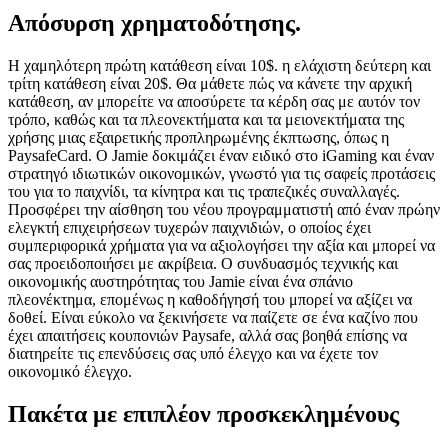
Απόσυρση χρηματοδότησης.
Η χαμηλότερη πρώτη κατάθεση είναι 10$. η ελάχιστη δεύτερη και
τρίτη κατάθεση είναι 20$. Θα μάθετε πώς να κάνετε την αρχική
κατάθεση, αν μπορείτε να αποσύρετε τα κέρδη σας με αυτόν τον
τρόπο, καθώς και τα πλεονεκτήματα και τα μειονεκτήματα της
χρήσης μιας εξαιρετικής προπληρωμένης έκπτωσης, όπως η
PaysafeCard. Ο Jamie δοκιμάζει έναν ειδικό στο iGaming και έναν
στρατηγό ιδιωτικών οικονομικών, γνωστό για τις σαφείς προτάσεις
του για το παιχνίδι, τα κίνητρα και τις τραπεζικές συναλλαγές.
Προσφέρει την αίσθηση του νέου προγραμματιστή από έναν πρώην
ελεγκτή επιχειρήσεων τυχερών παιχνιδιών, ο οποίος έχει
συμπεριφορικά χρήματα για να αξιολογήσει την αξία και μπορεί να
σας προειδοποιήσει με ακρίβεια. Ο συνδυασμός τεχνικής και
οικονομικής αυστηρότητας του Jamie είναι ένα σπάνιο
πλεονέκτημα, επομένως η καθοδήγησή του μπορεί να αξίζει να
δοθεί. Είναι εύκολο να ξεκινήσετε να παίζετε σε ένα καζίνο που
έχει απαιτήσεις κουπονιών Paysafe, αλλά σας βοηθά επίσης να
διατηρείτε τις επενδύσεις σας υπό έλεγχο και να έχετε τον
οικονομικό έλεγχο.
Πακέτα με επιπλέον προσκεκλημένους