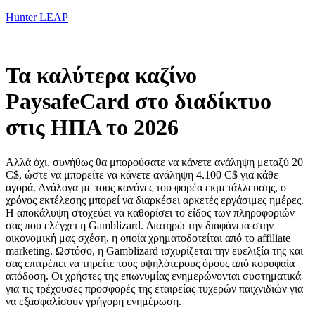
Hunter LEAP
Τα καλύτερα καζίνο
PaysafeCard στο διαδίκτυο
στις ΗΠΑ το 2026
Αλλά όχι, συνήθως θα μπορούσατε να κάνετε ανάληψη μεταξύ 20
C$, ώστε να μπορείτε να κάνετε ανάληψη 4.100 C$ για κάθε
αγορά. Ανάλογα με τους κανόνες του φορέα εκμετάλλευσης, ο
χρόνος εκτέλεσης μπορεί να διαρκέσει αρκετές εργάσιμες ημέρες.
Η αποκάλυψη στοχεύει να καθορίσει το είδος των πληροφοριών
σας που ελέγχει η Gamblizard. Διατηρώ την διαφάνεια στην
οικονομική μας σχέση, η οποία χρηματοδοτείται από το affiliate
marketing.
Ωστόσο, η Gamblizard ισχυρίζεται την ευελιξία της και
σας επιτρέπει να τηρείτε τους υψηλότερους όρους από κορυφαία
απόδοση. Οι χρήστες της επωνυμίας ενημερώνονται συστηματικά
για τις τρέχουσες προσφορές της εταιρείας τυχερών παιχνιδιών για
να εξασφαλίσουν γρήγορη ενημέρωση.