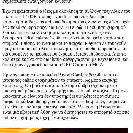
PaysafeCard είναι γρήγορη και απλή.
Έχω πειραματιστεί ο ίδιος με ολόκληρη τη συλλογή παιχνιδιών του
– και τους 1.500+ τίτλους – χρησιμοποιώντας διάφορα
καταστήματα Paysafecard, από δοκιμαστικές διαδρομές δέκα ευρώ
έως πολύ σοβαρά παιχνίδια των 100 ευρώ. Η ρύθμιση χειρισμού
λεπτών που σε κάνει να μην κολλάς ποτέ να βλέπεις έναν
δυσάρεστο "deal enlarge" spinner ενώ είσαι σε καλή κατάσταση
σταματά. Επίσης, το NetEnt και το παιχνίδι Playtech λειτουργούν
πραγματικά με ασφάλεια στο κινητό, κάτι που θα μπορούσα να πω
για ορισμένες υπηρεσίες που έχουμε εξετάσει πρόσφατα. Από τα
καλύτερα καζίνο στο διαδίκτυο συνεργάζονται με Paysafecard, και
όσοι έχουν εγγραφεί μέσω του UKGC και του MGA.
Πριν αγοράσετε ένα κουπόνι PaysafeCard, βεβαιωθείτε ότι ο
ιστότοπος online στοιχημάτων το επιτρέπει ως μέσο αρχικής
κατάθεσης. Θα βρείτε αυτό το σύντομο άρθρο σχετικά με το
οικονομικό μέρος της συνδρομής τους στο online καζίνο. Το μόνο
μειονέκτημα είναι ότι δεν υποστηρίζει υψηλότερες αναλήψεις,
διαφορετικά lead dumps, οπότε αν είστε leading-roller, μπορεί να
μην είναι η καλύτερη επιλογή για εσάς. Ωστόσο, η Paysafecard
είναι μια εξαιρετική λύση για να διατηρήσετε το απόρρητό σας στις
online επιχειρήσεις τυχερών παιχνιδιών.