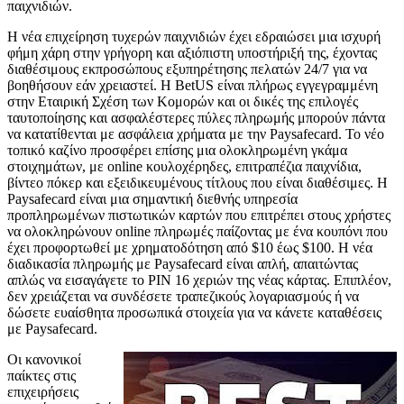
παιχνιδιών.
Η νέα επιχείρηση τυχερών παιχνιδιών έχει εδραιώσει μια ισχυρή
φήμη χάρη στην γρήγορη και αξιόπιστη υποστήριξή της, έχοντας
διαθέσιμους εκπροσώπους εξυπηρέτησης πελατών 24/7 για να
βοηθήσουν εάν χρειαστεί. Η BetUS είναι πλήρως εγγεγραμμένη
στην Εταιρική Σχέση των Κομορών και οι δικές της επιλογές
ταυτοποίησης και ασφαλέστερες πύλες πληρωμής μπορούν πάντα
να κατατίθενται με ασφάλεια χρήματα με την Paysafecard. Το νέο
τοπικό καζίνο προσφέρει επίσης μια ολοκληρωμένη γκάμα
στοιχημάτων, με online κουλοχέρηδες, επιτραπέζια παιχνίδια,
βίντεο πόκερ και εξειδικευμένους τίτλους που είναι διαθέσιμες. Η
Paysafecard είναι μια σημαντική διεθνής υπηρεσία
προπληρωμένων πιστωτικών καρτών που επιτρέπει στους χρήστες
να ολοκληρώνουν online πληρωμές παίζοντας με ένα κουπόνι που
έχει προφορτωθεί με χρηματοδότηση από $10 έως $100. Η νέα
διαδικασία πληρωμής με Paysafecard είναι απλή, απαιτώντας
απλώς να εισαγάγετε το PIN 16 χεριών της νέας κάρτας. Επιπλέον,
δεν χρειάζεται να συνδέσετε τραπεζικούς λογαριασμούς ή να
δώσετε ευαίσθητα προσωπικά στοιχεία για να κάνετε καταθέσεις
με Paysafecard.
Οι κανονικοί
παίκτες στις
επιχειρήσεις