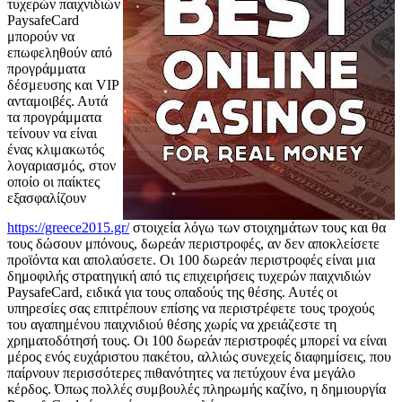
τυχερών παιχνιδιών
PaysafeCard
μπορούν να
επωφεληθούν από
προγράμματα
δέσμευσης και VIP
ανταμοιβές. Αυτά
τα προγράμματα
τείνουν να είναι
ένας κλιμακωτός
λογαριασμός, στον
οποίο οι παίκτες
εξασφαλίζουν
https://greece2015.gr/
στοιχεία λόγω των στοιχημάτων τους και θα
τους δώσουν μπόνους, δωρεάν περιστροφές, αν δεν αποκλείσετε
προϊόντα και απολαύσετε. Οι 100 δωρεάν περιστροφές είναι μια
δημοφιλής στρατηγική από τις επιχειρήσεις τυχερών παιχνιδιών
PaysafeCard, ειδικά για τους οπαδούς της θέσης. Αυτές οι
υπηρεσίες σας επιτρέπουν επίσης να περιστρέφετε τους τροχούς
του αγαπημένου παιχνιδιού θέσης χωρίς να χρειάζεστε τη
χρηματοδότησή τους. Οι 100 δωρεάν περιστροφές μπορεί να είναι
μέρος ενός ευχάριστου πακέτου, αλλιώς συνεχείς διαφημίσεις, που
παίρνουν περισσότερες πιθανότητες να πετύχουν ένα μεγάλο
κέρδος. Όπως πολλές συμβουλές πληρωμής καζίνο, η δημιουργία