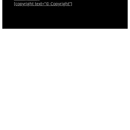
[copyright text=”© Copyright”]