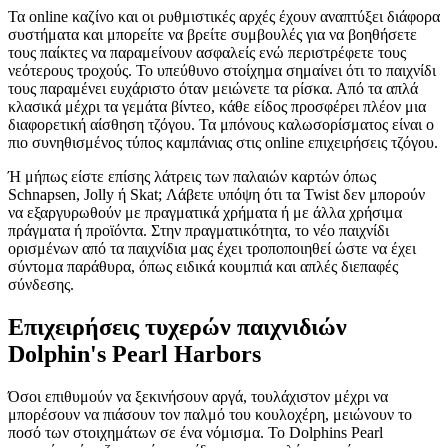
Τα online καζίνο και οι ρυθμιστικές αρχές έχουν αναπτύξει διάφορα
συστήματα και μπορείτε να βρείτε συμβουλές για να βοηθήσετε
τους παίκτες να παραμείνουν ασφαλείς ενώ περιστρέφετε τους
νεότερους τροχούς. Το υπεύθυνο στοίχημα σημαίνει ότι το παιχνίδι
τους παραμένει ευχάριστο όταν μειώνετε τα ρίσκα. Από τα απλά
κλασικά μέχρι τα γεμάτα βίντεο, κάθε είδος προσφέρει πλέον μια
διαφορετική αίσθηση τζόγου. Τα μπόνους καλωσορίσματος είναι ο
πιο συνηθισμένος τύπος καμπάνιας στις online επιχειρήσεις τζόγου.
Ή μήπως είστε επίσης λάτρεις των παλαιών καρτών όπως
Schnapsen, Jolly ή Skat; Λάβετε υπόψη ότι τα Twist δεν μπορούν
να εξαργυρωθούν με πραγματικά χρήματα ή με άλλα χρήσιμα
πράγματα ή προϊόντα. Στην πραγματικότητα, το νέο παιχνίδι
ορισμένων από τα παιχνίδια μας έχει τροποποιηθεί ώστε να έχει
σύντομα παράθυρα, όπως ειδικά κουμπιά και απλές διεπαφές
σύνδεσης.
Επιχειρήσεις τυχερών παιχνιδιών
Dolphin's Pearl Harbors
Όσοι επιθυμούν να ξεκινήσουν αργά, τουλάχιστον μέχρι να
μπορέσουν να πιάσουν τον παλμό του κουλοχέρη, μειώνουν το
ποσό των στοιχημάτων σε ένα νόμισμα. Το Dolphins Pearl